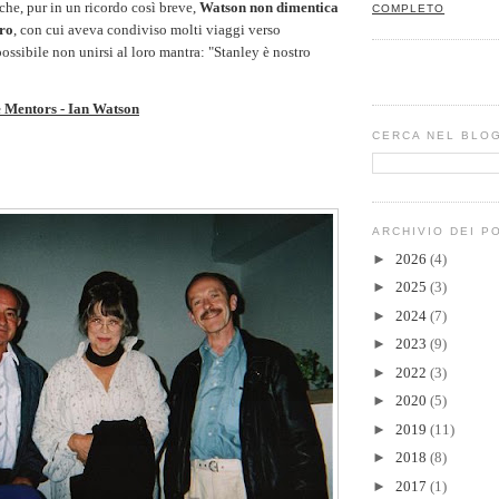
 che, pur in un ricordo così breve,
Watson non dimentica
COMPLETO
ro
, con cui aveva condiviso molti viaggi verso
ssibile non unirsi al loro mantra: "Stanley è nostro
 Mentors - Ian Watson
CERCA NEL BLO
ARCHIVIO DEI P
►
2026
(4)
►
2025
(3)
►
2024
(7)
►
2023
(9)
►
2022
(3)
►
2020
(5)
►
2019
(11)
►
2018
(8)
►
2017
(1)