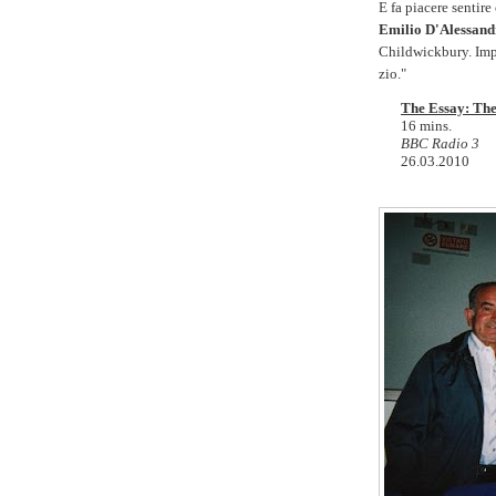
E fa piacere sentire
Emilio D'Alessand
Childwickbury. Impo
zio."
The Essay: The
16 mins.
BBC Radio 3
26.03.2010