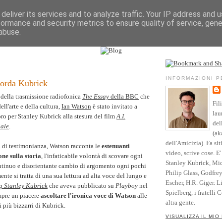
deliver its services and to analyze traffic. Your IP address and 
formance and security metrics to ensure quality of service, gen
Vita
Opere
Parole
Testimonianze
Riso
abuse.
l sito
Community
Blog
Crediti
INFORMAZIONI 
corda Kubrick
 della trasmissione radiofonica
The Essay
della BBC
che
Fil
ll'arte e della cultura,
Ian Watson
è stato invitato a
lau
oro per Stanley Kubrick alla stesura del film
A.I.
del
iale
.
(ak
dell'Amicizia). Fa sit
 di testimonianza, Watson racconta le
estenuanti
video, scrive cose. E
one sulla storia
, l'infaticabile volontà di scovare ogni
Stanley Kubrick, Mic
ntinuo e disorientante cambio di argomento ogni pochi
Philip Glass, Godfre
nte si tratta di una sua lettura ad alta voce del lungo e
Escher, H.R. Giger. L
 Stanley Kubrick
che aveva pubblicato su
Playboy
nel
Spielberg, i fratelli 
mpre un piacere
ascoltare l'ironica voce di Watson
alle
altra gente.
 più bizzarri di Kubrick.
VISUALIZZA IL MIO