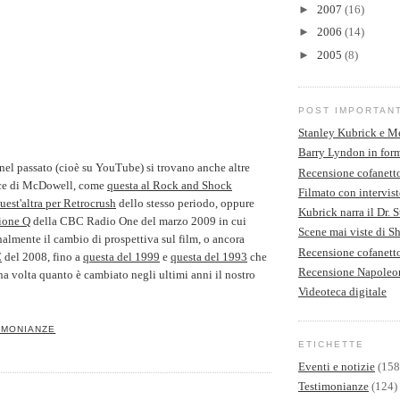
►
2007
(16)
►
2006
(14)
►
2005
(8)
POST IMPORTAN
Stanley Kubrick e M
Barry Lyndon in form
el passato (cioè su YouTube) si trovano anche altre
Recensione cofanett
nce di McDowell, come
questa al Rock and Shock
Filmato con intervist
uest'altra per Retrocrush
dello stesso periodo, oppure
Kubrick narra il Dr. 
sione Q
della CBC Radio One del marzo 2009 in cui
Scene mai viste di S
almente il cambio di prospettiva sul film, o ancora
Recensione cofanet
C
del 2008, fino a
questa del 1999
e
questa del 1993
che
Recensione Napoleo
a volta quanto è cambiato negli ultimi anni il nostro
Videoteca digitale
IMONIANZE
ETICHETTE
Eventi e notizie
(158
Testimonianze
(124)