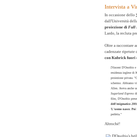
Intervista a V
In occasione dello
dall'Università dell
proiezione di
Full
Lardo, la recluta p
Oltre a raccontare a
cadenzate ripetute 
con Kubrick fuori 
[Vincent D'Onofrio e
residenza inglese di K
proiezione privata. "
schermo. Abbiamo vi
Allen. Aveva anche u
Sugarland Express
di
film, D'Onofrio prese
dell'enigmatico
2001
'
L'uomo nasce. Poi l
perfetta."
Altroché!
D'Onofrio's bri