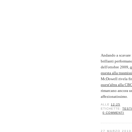
Andando a scavare n
brillanti performa
dell'ottobre 2009,
q
questa alla trasmis
McDowell rivela fin
quest'altra alla CB
rimarcano ancora un
affezionatissimo.
ALLE
12:25
ETICHETTE:
TEST
0 COMMENTI
27 MARZO 2010