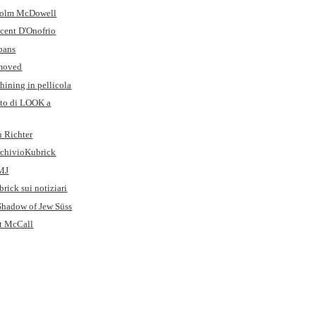
olm McDowell
ncent D'Onofrio
lbans
 moved
hining in pellicola
oto di LOOK a
n Richter
rchivioKubrick
FMJ
rick sui notiziari
 Shadow of Jew Süss
rt McCall