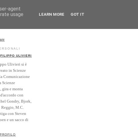
user-agent
erate usage
LEARN MORE
GOT IT
rse
Vintage
PERSONALI
FILIPPO ULIVIERI
ippo Ulivieri si è
reato in Scienze
la Comunicazione
a Scienze
i, gira e monta
' d'accordo con
hel Gondry, Bjork,
y Reggio, M.C.
itiga con Steven
Coen e un sacco di
 PROFILO