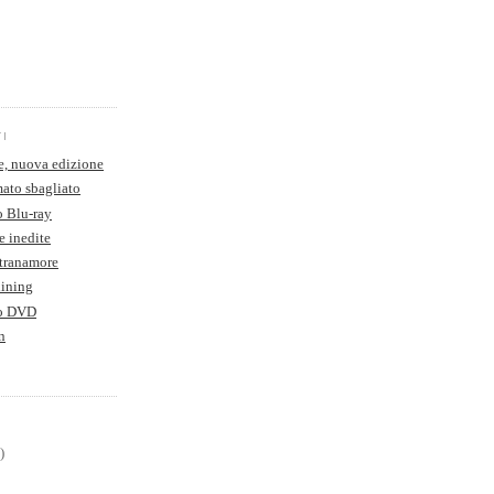
TI
e, nuova edizione
ato sbagliato
o Blu-ray
e inedite
Stranamore
hining
to DVD
n
)