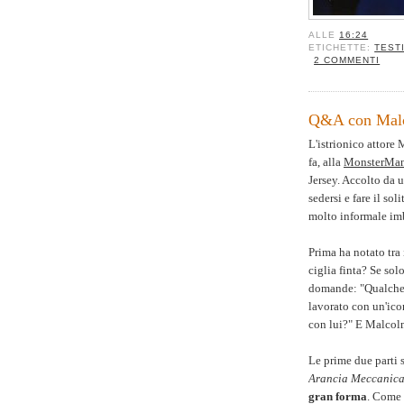
ALLE
16:24
ETICHETTE:
TEST
2 COMMENTI
Q&A con Mal
L'istrionico attore
fa, alla
MonsterMan
Jersey. Accolto da 
sedersi e fare il so
molto informale i
Prima ha notato tra
ciglia finta? Se solo
domande: "Qualche a
lavorato con un'ico
con lui?" E Malcol
Le prime due parti
Arancia Meccanic
gran forma
. Come