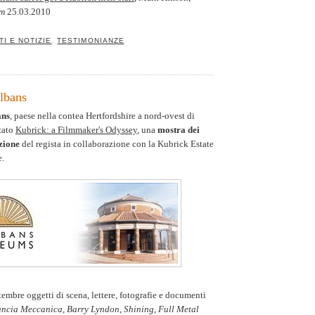
om
25.03.2010
TI E NOTIZIE
,
TESTIMONIANZE
Albans
ans
, paese nella contea Hertfordshire a nord-ovest di
zato
Kubrick: a Filmmaker's Odyssey
, una
mostra dei
zione
del regista in collaborazione con la Kubrick Estate
e.
ttembre oggetti di scena, lettere, fotografie e documenti
ancia Meccanica
,
Barry Lyndon
,
Shining
,
Full Metal