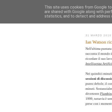
This site uses cookies from Google to 
are shared with Google along with per
AK
statistics, and to detect and address 
Novità
Mappa de
31 MARZO 2010
Ian Watson ri
Nell'ultima puntata
racconta il mondo de
ricordare il suo lav
Intelligenza Artific
Nei quindici minuti
sessioni di discussi
punto debole, il co
minuti. Sostanzialme
divertente
Plumbing
1999, tuttavia è se
prese con i momenti