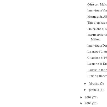
Q&A con Malc
Intervista a Vi
Mostra a St. A
This blog has
Proiezione di S
Mostra delle f
Milano
Intervista a Da
La mappa di A
Citazione di 
La morte di Kub
Harlan: in the
E' morto Robe
►
febbraio
(5)
►
gennaio
(6)
►
2009
(77)
►
2008
(25)