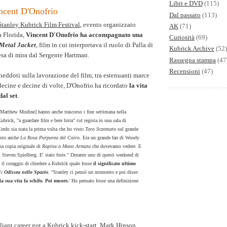
Libri e DVD
(115)
incent D'Onofrio
Dal passato
(113)
Stanley Kubrick Film Festival
, evento organizzato
AK
(71)
a Florida,
Vincent D'Onofrio ha accompagnato una
Curiosità
(69)
 Metal Jacket
, film in cui interpretava il ruolo di Palla di
Kubrick Archive
(52)
resa di mira dal Sergente Hartman.
Rassegna stampa
(47
Recensioni
(47)
neddoti sulla lavorazione del film, tra estenuanti marce
decine e decine di volte, D'Onofrio ha ricordato
la vita
dal set
.
 Matthew Modine] hanno anche trascorso i fine settimana nella
ubrick, "a guardare film e bere birra" col regista in una sala di
Credo sia stata la prima volta che ho visto
Toro Scatenato
sul grande
sto anche
La Rosa Purpurea del Cairo
. Era un grande fan di Woody
na copia originale di
Rapina a Mano Armata
che dovevamo vedere. E
 Steven Spielberg. E' stato forte." Durante uno di questi weekend di
 il coraggio di chiedere a Kubrick quale fosse
il significato ultimo
: Odissea nello Spazio
. "Stanley ci pensò un momento e poi disse:
a sua vita fa schifo. Poi muore.
' Ho pensato fosse una definizione
lliant career got a Kubrick kick-start
, Mark Hinson,