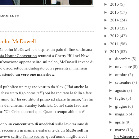
►
2016
(5)
►
2015
(17)
IMONIANZE
►
2014
(24)
►
2013
(35)
►
2012
(42)
colm McDowell
►
2011
(58)
 Malcolm McDowell era ospite, un paio di fine settimana
▼
2010
(83)
ia Horror Convention
tenutasi a Cherry Hill nel New
►
dicembre
(5)
un'ovazione appena salito sul palco, McDowell invece di
►
novembre
(8)
lito discorsetto, ha dialogato con i presenti in maniera
mbastendo
un vero one man show
.
►
ottobre
(7)
►
settembre
(7)
 il pubblico un ragazzo vestito da Alex ("Hai anche la
►
agosto
(8)
 fossi stato figo come te!") poi ha incitato la folla a fare
►
luglio
(5)
nno fa," ha esordito il primo ad alzare la mano, "lei ha
na del cinema, Stanley Kubrick. Com'è stato lavorare
►
giugno
(6)
m: "Oh Cristo, eccoci qua. Quanto tempo abbiamo?"
►
maggio
(4)
►
aprile
(9)
 sono un
concentrato di aneddoti
sulla lavorazione di
▼
marzo
(13)
a
, raccontati in maniera esilarante da un
McDowell in
 avevo
scritto l'anno scorso
, quest'uomo migliora col
Ian Watson ric