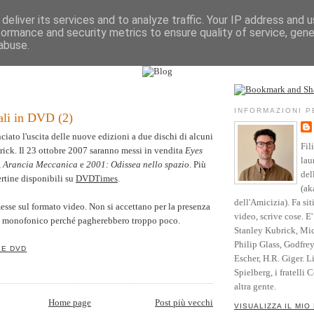
deliver its services and to analyze traffic. Your IP address and 
formance and security metrics to ensure quality of service, gen
Vita
Opere
Parole
Testimonianze
Riso
abuse.
l sito
Community
Blog
Crediti
7
INFORMAZIONI 
ali in DVD (2)
iato l'uscita delle nuove edizioni a due dischi di alcuni
Fil
rick. Il 23 ottobre 2007 saranno messi in vendita
Eyes
lau
,
Arancia Meccanica
e
2001: Odissea nello spazio
. Più
del
rtine disponibili su
DVDTimes
.
(ak
dell'Amicizia). Fa sit
sse sul formato video. Non si accettano per la presenza
video, scrive cose. E
le monofonico perché pagherebbero troppo poco.
Stanley Kubrick, Mic
Philip Glass, Godfre
 E DVD
Escher, H.R. Giger. L
Spielberg, i fratelli 
altra gente.
Home page
Post più vecchi
VISUALIZZA IL MIO