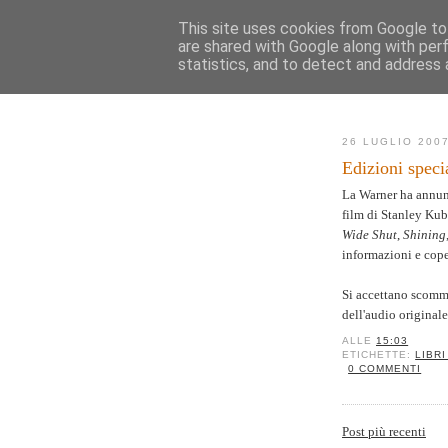
This site uses cookies from Google to 
are shared with Google along with per
AK
statistics, and to detect and address 
Novità
Mappa de
26 LUGLIO 200
Edizioni speci
La Warner ha annunc
film di Stanley Kub
Wide Shut
,
Shining
informazioni e cope
Si accettano scomme
dell'audio origina
ALLE
15:03
ETICHETTE:
LIBRI
0 COMMENTI
Post più recenti