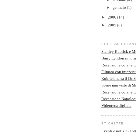
►
gennaio
(1)
►
2006
(14)
►
2005
(8)
POST IMPORTAN
Stanley Kubrick e M
Barry Lyndon in form
Recensione cofanett
Filmato con intervist
Kubrick narra il Dr. 
Scene mai viste di S
Recensione cofanet
Recensione Napoleo
Videoteca digitale
ETICHETTE
Eventi e notizie
(158