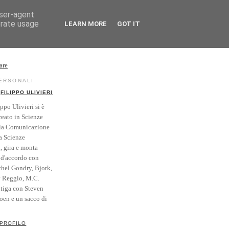
user-agent
erate usage
LEARN MORE
GOT IT
rse
Vintage
PERSONALI
FILIPPO ULIVIERI
ippo Ulivieri si è
reato in Scienze
la Comunicazione
a Scienze
i, gira e monta
' d'accordo con
hel Gondry, Bjork,
y Reggio, M.C.
itiga con Steven
Coen e un sacco di
 PROFILO