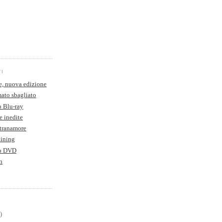
TI
e, nuova edizione
ato sbagliato
o Blu-ray
e inedite
Stranamore
hining
to DVD
n
)