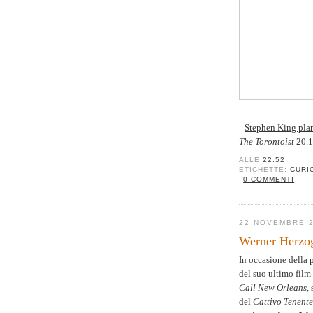
Stephen King plan
The Torontoist
20.1
ALLE
22:52
ETICHETTE:
CURI
0 COMMENTI
22 NOVEMBRE 
Werner Herzo
In occasione della 
del suo ultimo film
Call New Orleans
,
del
Cattivo Tenente