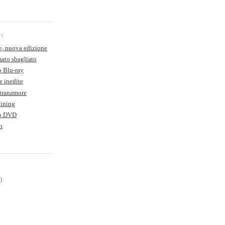
TI
e, nuova edizione
ato sbagliato
o Blu-ray
e inedite
Stranamore
hining
to DVD
n
)