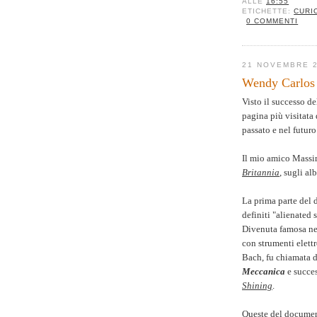
ALLE
16:55
ETICHETTE:
CURI
0 COMMENTI
21 NOVEMBRE 
Wendy Carlos 
Visto il successo de
pagina più visitata 
passato e nel futuro
Il mio amico Mass
Britannia
, sugli al
La prima parte del 
definiti "alienated 
Divenuta famosa ne
con strumenti elett
Bach, fu chiamata d
Meccanica
e succes
Shining
.
Queste del documen