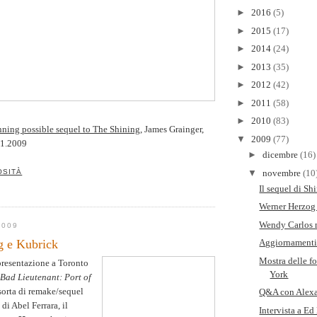
►
2016
(5)
►
2015
(17)
►
2014
(24)
►
2013
(35)
►
2012
(42)
►
2011
(58)
►
2010
(83)
ning possible sequel to The Shining
, James Grainger,
▼
2009
(77)
1.2009
►
dicembre
(16)
▼
novembre
(10
OSITÀ
Il sequel di Sh
Werner Herzog
Wendy Carlos n
2009
g e Kubrick
Aggiornamenti
Mostra delle 
presentazione a Toronto
York
Bad Lieutenant: Port of
 sorta di remake/sequel
Q&A con Alexa
di Abel Ferrara, il
Intervista a Ed