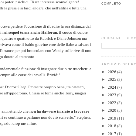
uoi poteri psichici. Di un interesse sconvolgente!
COMPLETO
i la presa e si lasci andare, che nell'aldilà è tutta una
teva perdere l'occasione di ribadire la sua distanza dal
sì
nel sequel torna anche Halloran
, il cuoco di colore
 quattro e quattr'otto da Kubrick e Diane Johnson ma
CERCA NEL BLO
rivava come il baldo giovine eroe delle fiabe a salvare i
a Torrance per poi broccolare con Wendy sulle rive di uno
o dorato al tramonto.
ARCHIVIO DEI P
fondamentale funzione di insegnare due o tre trucchetti a
►
2026
(4)
empre alle corse dei cavalli. Brividi!
►
2025
(3)
ne:
Doctor Sleep
. Promette proprio bene, tra cateteri,
►
2024
(7)
e all'ippodromo. Chissà se torna anche Tony, magari
►
2023
(9)
►
2022
(3)
►
2020
(5)
to ammettendo che
non ha davvero iniziato a lavorare
ri se continuo a parlarne non dovrò scriverlo." Stephen,
►
2019
(11)
 spazio, drop me a line.
►
2018
(8)
►
2017
(1)