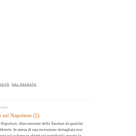
OSITÀ
,
DAL PASSATO
2009
 sul Napoleon (2)
l
Napoleon
, libro-monstre della Taschen da qualche
librerie. In attesa di una recensione dettagliata non
ani sul volume (e ahimé sul portafogli), riporto le