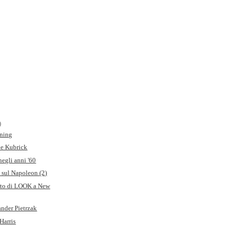
)
ining
 e Kubrick
egli anni '60
 sul Napoleon (2)
foto di LOOK a New
nder Pietrzak
 Harris