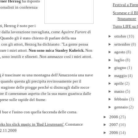
erner Herzog
ha risposto
Festival a Fire
ornalisti in conferenza
Scorsese e il B
Stranamore
i, Herzog è noto per i
Tutto LIFE su 
 e dalla lavorazione travagliata, come
Aguirre Furore di
►
ottobre
(10)
. Quando gli è stato chiesto di parlare della sua
 con gli attori, Herzog ha dichiarato: "La gente pensa
►
settembre
(8)
rare i miei attori.
Non sono mica Stanley Kubrick.
Non
►
agosto
(8)
 sono inutili e sfinenti. Non ammazzo così i miei attori.
►
luglio
(8)
►
giugno
(1)
i
è trascinare su una montagna dell'Amazzonia una nave
►
maggio
(4)
, quando questa gli precipita rovinosamente per il
►
aprile
(2)
a stagione delle piogge perché si disincagli dalle rocce
►
marzo
(5)
re il cameraman aspetta che la sua mano guarisca dalle
►
febbraio
(3)
iprese sulle rapide del fiume.
►
gennaio
(2)
l bue e l'asino con quella faccenda delle corna.
►
2008
(25)
ks his slick magic in 'Bad Lieutenant'
, Constance
►
2007
(16)
2.11.2009
►
2006
(14)