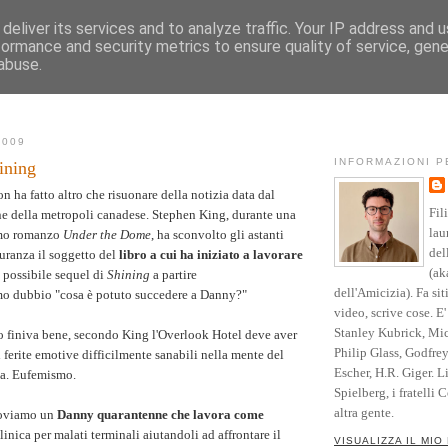
deliver its services and to analyze traffic. Your IP address and 
formance and security metrics to ensure quality of service, gen
Vita
Opere
Parole
Testimonianze
Riso
abuse.
l sito
Community
Blog
Crediti
2009
INFORMAZIONI 
hining
n ha fatto altro che risuonare della notizia data dal
Fil
ne della metropoli canadese. Stephen King, durante una
lau
timo romanzo
Under the Dome
, ha sconvolto gli astanti
del
uranza il soggetto del
libro a cui ha iniziato a lavorare
(ak
n possibile sequel di
Shining
a partire
dell'Amicizia). Fa sit
imo dubbio "cosa è potuto succedere a Danny?"
video, scrive cose. E
Stanley Kubrick, Mic
o finiva bene, secondo King l'Overlook Hotel deve aver
Philip Glass, Godfre
i ferite emotive difficilmente sanabili nella mente del
Escher, H.R. Giger. L
ta. Eufemismo.
Spielberg, i fratelli 
altra gente.
troviamo un
Danny quarantenne che lavora come
linica per malati terminali aiutandoli ad affrontare il
VISUALIZZA IL MIO