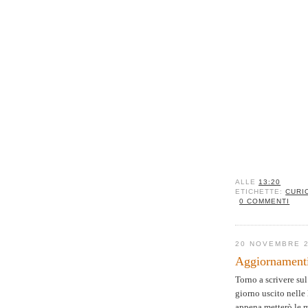
ALLE
13:20
ETICHETTE:
CURI
0 COMMENTI
20 NOVEMBRE 
Aggiornamenti
Torno a scrivere su
giorno uscito nelle 
appena metterò le m