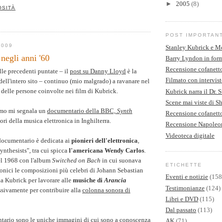
►
2005
(8)
OSITÀ
POST IMPORTAN
2009
Stanley Kubrick e M
negli anni '60
Barry Lyndon in form
Recensione cofanett
lle precedenti puntate – il
post su Danny Lloyd
è la
Filmato con intervist
dell'intero sito – continuo (mio malgrado) a ravanare nel
 delle persone coinvolte nei film di Kubrick.
Kubrick narra il Dr. 
Scene mai viste di S
imo mi segnala un
documentario della BBC,
Synth
Recensione cofanet
bori della musica elettronica in Inghilterra.
Recensione Napoleo
Videoteca digitale
documentario è dedicata ai
pionieri dell'elettronica
,
synthesists", tra cui spicca
l'americana Wendy Carlos
.
l 1968 con l'album
Switched on Bach
in cui suonava
ETICHETTE
ronici le composizioni più celebri di Johann Sebastian
Eventi e notizie
(158
a Kubrick per lavorare alle
musiche di
Arancia
Testimonianze
(124)
sivamente per contribuire alla
colonna sonora di
Libri e DVD
(115)
Dal passato
(113)
tario sono le uniche immagini di cui sono a conoscenza
AK
(71)