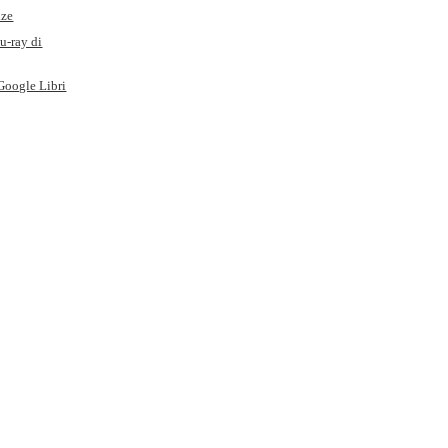
nze
lu-ray di
Google Libri