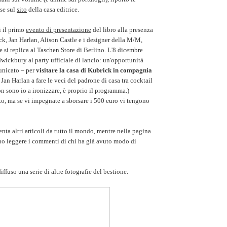
se sul
sito
della casa editrice.
gi il primo
evento di presentazione
del libro alla presenza
ck, Jan Harlan, Alison Castle e i designer della M/M,
e si replica al Taschen Store di Berlino. L'8 dicembre
dwickbury al party ufficiale di lancio: un'opportunità
unicato – per
visitare la casa di Kubrick in compagnia
 Jan Harlan a fare le veci del padrone di casa tra cocktail
on sono io a ironizzare, è proprio il programma.)
ato, ma se vi impegnate a sborsare i 500 euro vi tengono
nta altri articoli da tutto il mondo, mentre nella pagina
no leggere i commenti di chi ha già avuto modo di
ffuso una serie di altre fotografie del bestione.