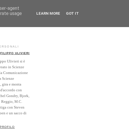
user-agent
erate usage
LEARN MORE
GOT IT
rse
Vintage
PERSONALI
FILIPPO ULIVIERI
ippo Ulivieri si è
reato in Scienze
la Comunicazione
a Scienze
i, gira e monta
' d'accordo con
hel Gondry, Bjork,
y Reggio, M.C.
itiga con Steven
Coen e un sacco di
 PROFILO