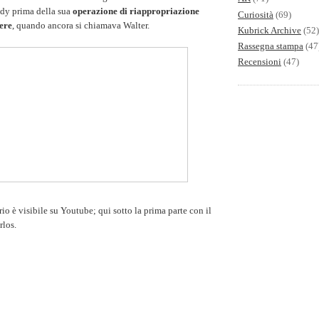
dy prima della sua
operazione di riappropriazione
Curiosità
(69)
nere
, quando ancora si chiamava Walter.
Kubrick Archive
(52)
Rassegna stampa
(47
Recensioni
(47)
io è visibile su Youtube; qui sotto la prima parte con il
rlos.