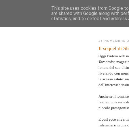
This site uses cookies from Google to 
are shared with Google along with per
AK
statistics, and to detect and address 
Novità
Mappa de
25 NOVEMBRE 
Il sequel di S
Oggi l'intero web no
Torontoist
, magazi
lettura del suo ul
rivelando con nonc
la scorsa estate
: u
dall'interessantiss
Anche se il romanz
lasciato una serie d
piccolo protagonis
E così ecco che ri
infermiere
in una c