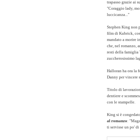
trapasso grazie ai s
"Coraggio lady, moll
luccicanza..."
Stephen King non po
film di Kubrick, co
mandato a morire in
che, nel romanzo, ar
resti della famigli
zuccherosissimo lag
Halloran ha ora la 
Danny per vincere s
Titolo di lavorazio
dentiere e scommess
con le stampelle.
King si è congeda
al romanzo
: "Maga
ti servisse un po' di