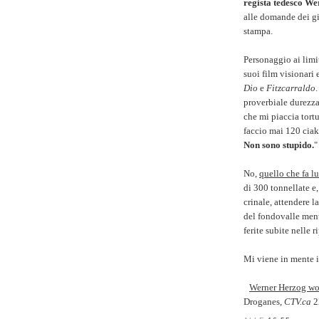
regista tedesco W
alle domande dei gi
stampa.
Personaggio ai limit
suoi film visionari
Dio
e
Fitzcarraldo
proverbiale durezza
che mi piaccia tortu
faccio mai 120 ciak,
Non sono stupido.
"
No,
quello che fa lu
di 300 tonnellate e
crinale, attendere l
del fondovalle ment
ferite subite nelle r
Mi viene in mente i
Werner Herzog wor
Droganes,
CTV.ca
2