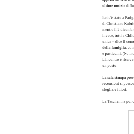
ultime notizie
diffu
Ieri c'è stato a Pari
di Christiane Kubri
mentre il 2 dicembr
invece, tutti a Chil
unica – dice il com
della famiglia
, con
e pasticcini. (No, n
L'incontro è riserv
un posto.
La
sala stampa
prese
recensioni
si posso
sfogliare i libri.
La Taschen ha poi di