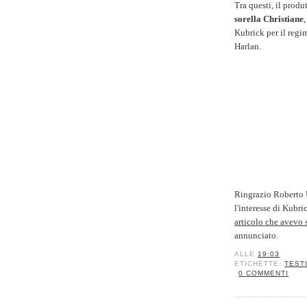
Tra questi, il prod
sorella Christiane
Kubrick per il regim
Harlan.
Ringrazio Roberto U
l'interesse di Kubri
articolo che avevo s
annunciato.
ALLE
19:03
ETICHETTE:
TEST
0 COMMENTI