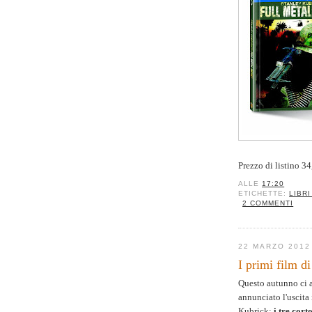
Prezzo di listino 34
ALLE
17:20
ETICHETTE:
LIBRI
2 COMMENTI
22 MARZO 2012
I primi film d
Questo autunno ci a
annunciato l'uscita 
Kubrick:
i tre cor