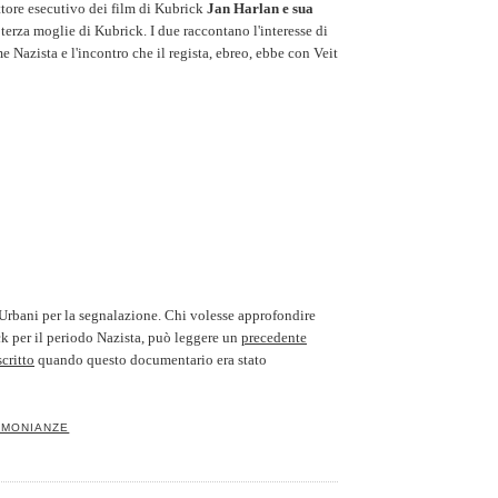
uttore esecutivo dei film di Kubrick
Jan Harlan e sua
, terza moglie di Kubrick. I due raccontano l'interesse di
e Nazista e l'incontro che il regista, ebreo, ebbe con Veit
rbani per la segnalazione. Chi volesse approfondire
ck per il periodo Nazista, può leggere un
precedente
critto
quando questo documentario era stato
IMONIANZE