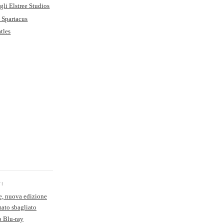
egli Elstree Studios
a Spartacus
tles
TI
e, nuova edizione
ato sbagliato
o Blu-ray