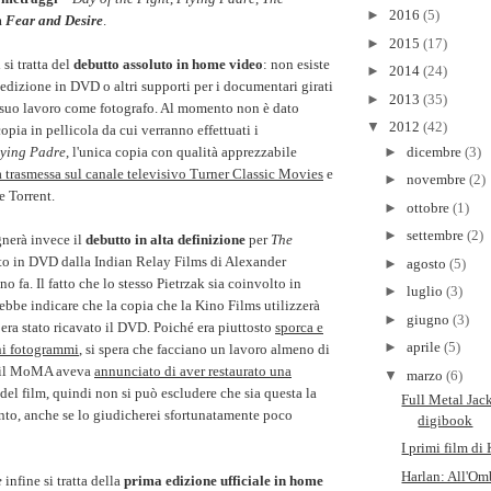
►
2016
(5)
m
Fear and Desire
.
►
2015
(17)
 si tratta del
debutto assoluto in home video
: non esiste
►
2014
(24)
dizione in DVD o altri supporti per i documentari girati
►
2013
(35)
 suo lavoro come fotografo. Al momento non è dato
▼
2012
(42)
copia in pellicola da cui verranno effettuati i
ying Padre
, l'unica copia con qualità apprezzabile
►
dicembre
(3)
a trasmessa sul canale televisivo Turner Classic Movies
e
►
novembre
(2)
e Torrent.
►
ottobre
(1)
►
settembre
(2)
nerà invece il
debutto in alta definizione
per
The
uito in DVD dalla Indian Relay Films di Alexander
►
agosto
(5)
o fa. Il fatto che lo stesso Pietrzak sia coinvolto in
►
luglio
(3)
ebbe indicare che la copia che la Kino Films utilizzerà
►
giugno
(3)
i era stato ricavato il DVD. Poiché era piuttosto
sporca e
►
aprile
(5)
ni fotogrammi
, si spera che facciano un lavoro almeno di
tà il MoMA aveva
annunciato di aver restaurato una
▼
marzo
(6)
del film, quindi non si può escludere che sia questa la
Full Metal Jac
ento, anche se lo giudicherei sfortunatamente poco
digibook
I primi film di
Harlan: All'Omb
e
infine si tratta della
prima edizione ufficiale in home