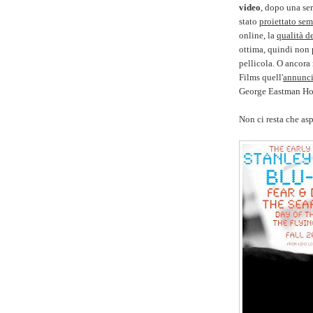
video
, dopo una se
stato
proiettato se
online, la
qualità d
ottima, quindi non 
pellicola. O ancora
Films quell'
annunci
George Eastman Ho
Non ci resta che asp