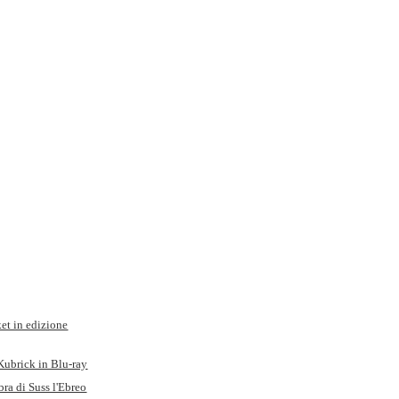
ket in edizione
 Kubrick in Blu-ray
ra di Suss l'Ebreo