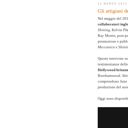
12 MARZO 2012
Gli artigiani d
Nel maggio del 201
collaboratori ingle
Shining
, Kelvin Pi
Ray Merrin, post-p
promozione e pubbl
Meccanica
e
Shini
Queste interviste so
testimonianze delle
Hollywood britann
Borehamwood. Altri 
comprendono June Ra
produzione del suo
Oggi sono disponibi