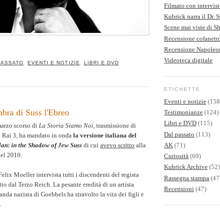
Filmato con intervist
Kubrick narra il Dr. 
Scene mai viste di S
Recensione cofanet
Recensione Napoleo
Videoteca digitale
PASSATO
,
EVENTI E NOTIZIE
,
LIBRI E DVD
ETICHETTE
Eventi e notizie
(158
bra di Suss l'Ebreo
Testimonianze
(124)
Libri e DVD
(115)
marzo scorso di
La Storia Siamo Noi
, trasmissione di
Dal passato
(113)
 Rai 3, ha mandato in onda
la versione italiana del
AK
(71)
an: in the Shadow of Jew Suss
di cui
avevo scritto
alla
nel 2010.
Curiosità
(69)
Kubrick Archive
(52)
elix Moeller intervista tutti i discendenti del regista
Rassegna stampa
(47
tto dal Terzo Reich. La pesante eredità di un artista
Recensioni
(47)
nda nazista di Goebbels ha stravolto la vita dei figli e
.