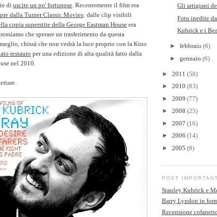
rie di
uscite un po' fortunose
. Recentemente il film era
Gli artigiani d
mpre dalla Turner Classic Movies
: dalle clip visibili
Foto inedite d
ella copia superstite della George Eastman House
era
Kubrick e i Bea
possiamo che sperare un trasferimento da questa
 meglio, chissà che non vedrà la luce proprio con la Kino
►
febbraio
(6)
ato restauro
per una edizione di alta qualità fatto dalla
►
gennaio
(6)
use nel 2010.
►
2011
(58)
ettare.
►
2010
(83)
►
2009
(77)
►
2008
(25)
►
2007
(16)
►
2006
(14)
►
2005
(8)
POST IMPORTAN
Stanley Kubrick e M
Barry Lyndon in form
Recensione cofanett