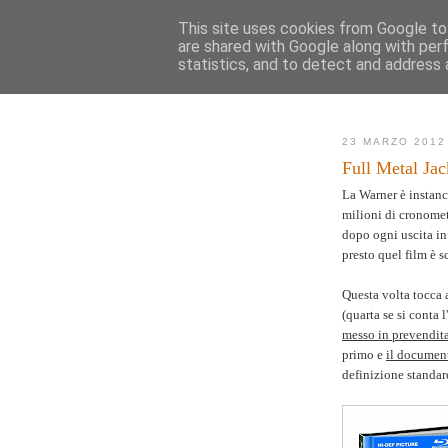
This site uses cookies from Google to 
are shared with Google along with per
AK
statistics, and to detect and address 
Novità
Mappa de
23 MARZO 2012
Full Metal Jac
La Warner è instanca
milioni di cronomet
dopo ogni uscita i
presto quel film è 
Questa volta tocca 
(quarta se si conta 
messo in prevendit
primo e
il documen
definizione standa