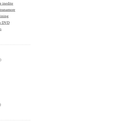
e inedite
Stranamore
hining
to DVD
n
)
)