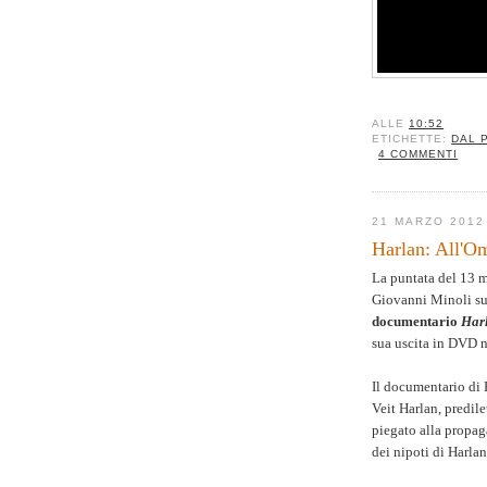
ALLE
10:52
ETICHETTE:
DAL 
4 COMMENTI
21 MARZO 2012
Harlan: All'Om
La puntata del 13 
Giovanni Minoli su
documentario
Harl
sua uscita in DVD 
Il documentario di F
Veit Harlan, predile
piegato alla propaga
dei nipoti di Harlan