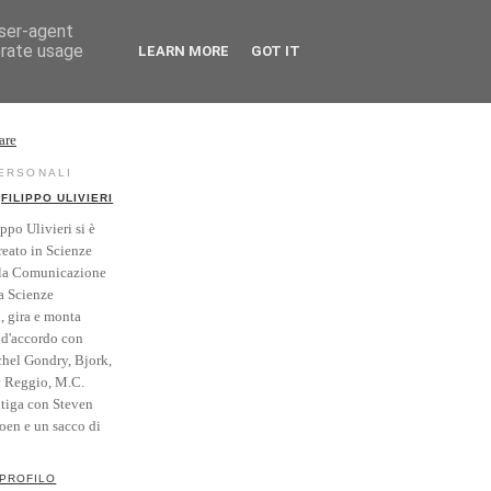
user-agent
erate usage
LEARN MORE
GOT IT
rse
Vintage
PERSONALI
FILIPPO ULIVIERI
ippo Ulivieri si è
reato in Scienze
la Comunicazione
a Scienze
i, gira e monta
' d'accordo con
hel Gondry, Bjork,
y Reggio, M.C.
itiga con Steven
Coen e un sacco di
 PROFILO