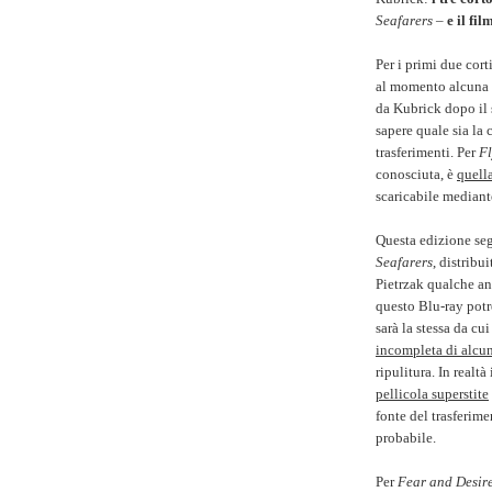
Seafarers
–
e il fil
Per i primi due corti
al momento alcuna e
da Kubrick dopo il
sapere quale sia la 
trasferimenti. Per
Fl
conosciuta, è
quell
scaricabile mediant
Questa edizione seg
Seafarers
, distrib
Pietrzak qualche ann
questo Blu-ray potr
sarà la stessa da cu
incompleta di alcu
ripulitura. In real
pellicola superstite
fonte del trasferim
probabile.
Per
Fear and Desir