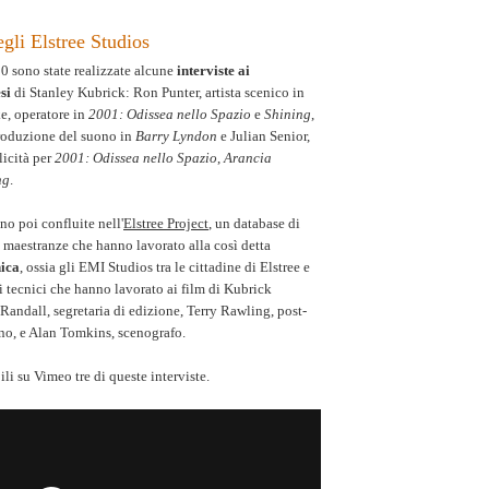
egli Elstree Studios
0 sono state realizzate alcune
interviste ai
si
di Stanley Kubrick: Ron Punter, artista scenico in
ke, operatore in
2001: Odissea nello Spazio
e
Shining
,
roduzione del suono in
Barry Lyndon
e Julian Senior,
icità per
2001: Odissea nello Spazio
,
Arancia
ng
.
no poi confluite nell'
Elstree Project
, un database di
 maestranze che hanno lavorato alla così detta
ica
, ossia gli EMI Studios tra le cittadine di Elstree e
tecnici che hanno lavorato ai film di Kubrick
ndall, segretaria di edizione, Terry Rawling, post-
no, e Alan Tomkins, scenografo.
li su Vimeo tre di queste interviste.