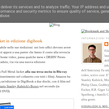
deliver its services and to analyze traffic. Your IP address and 
formance and security metrics to ensure quality of service, gen
Vita
Opere
Parole
Testimonianze
Riso
abuse.
l sito
Community
Blog
Crediti
INFORMAZIONI 
ket in edizione digibook
bile nelle sue riedizioni: nei loro uffici devono avere
Fil
ri appesi a una parete che fanno il conto alla rovescia
lau
n home video; passa qualche mese e DRIIIN! Presto
del
scaduto, via via una nuova edizione.
(ak
dell'Amicizia). Fa sit
a Full Metal Jacket
alla sua terza uscita in Blu-ray
video, scrive cose. E
l'inserimento nel cofanetto con tutti i film). Amazon ha
Stanley Kubrick, Mic
a
un'edizione in DigiBook a due dischi, con il film nel
Philip Glass, Godfre
tario Stanley Kubrick's Boxes
nel secondo (in
Escher, H.R. Giger. L
rd DVD).
Spielberg, i fratelli 
altra gente.
VISUALIZZA IL MIO