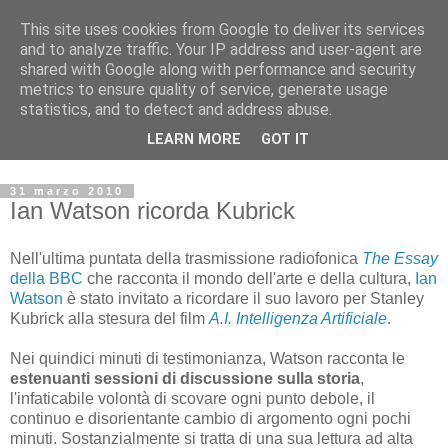
This site uses cookies from Google to deliver its services
Archivio Kubrick: Blog
and to analyze traffic. Your IP address and user-agent are
shared with Google along with performance and security
metrics to ensure quality of service, generate usage
Commenti e notizie su Stanley Kubrick.
statistics, and to detect and address abuse.
Segnalazione di eventi, nuovi libri in uscita, recensioni,
LEARN MORE
GOT IT
mostre e appuntamenti.
31 marzo 2010
Ian Watson ricorda Kubrick
Nell'ultima puntata della trasmissione radiofonica
The Essay
della BBC
che racconta il mondo dell'arte e della cultura,
Ian
Watson
è stato invitato a ricordare il suo lavoro per Stanley
Kubrick alla stesura del film
A.I. Intelligenza Artificiale
.
Nei quindici minuti di testimonianza, Watson racconta le
estenuanti sessioni di discussione sulla storia
,
l'infaticabile volontà di scovare ogni punto debole, il
continuo e disorientante cambio di argomento ogni pochi
minuti. Sostanzialmente si tratta di una sua lettura ad alta