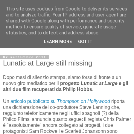
This site uses cookies from Google to deliver its services
Archivio Kubrick: Blog
and to analyze traffic. Your IP address and user-agent are
shared with Google along with performance and security
metrics to ensure quality of service, generate usage
Commenti e notizie su Stanley Kubrick.
statistics, and to detect and address abuse.
Segnalazione di eventi, nuovi libri in uscita, recensioni,
LEARN MORE
GOT IT
mostre e appuntamenti.
02 settembre 2011
Lunatic at Large still missing
Dopo mesi di silenzio stampa, siamo forse di fronte a un
nuovo giro mediatico per il
progetto
Lunatic at Large
e gli
altri due film recuperati da Philip Hobbs
.
Un
articolo pubblicato su
Thompson on Hollywood
riporta
una dichiarazione del co-produttore Steve Lanning che,
raggiunto telefonicamente negli uffici spagnoli (?) della
Philco Films, annuncia quanto segue: il regista Chris Palmer
è "assolutamente" ancora collegato ai progetti, i due
protagonisti Sam Rockwell e Scarlett Johansonn sono