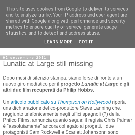
This site uses cookies from Google to deliver its services
Archivio Kubrick: Blog
and to analyze traffic. Your IP address and user-agent are
shared with Google along with performance and security
metrics to ensure quality of service, generate usage
Commenti e notizie su Stanley Kubrick.
statistics, and to detect and address abuse.
Segnalazione di eventi, nuovi libri in uscita, recensioni,
LEARN MORE
GOT IT
mostre e appuntamenti.
02 settembre 2011
Lunatic at Large still missing
Dopo mesi di silenzio stampa, siamo forse di fronte a un
nuovo giro mediatico per il
progetto
Lunatic at Large
e gli
altri due film recuperati da Philip Hobbs
.
Un
articolo pubblicato su
Thompson on Hollywood
riporta
una dichiarazione del co-produttore Steve Lanning che,
raggiunto telefonicamente negli uffici spagnoli (?) della
Philco Films, annuncia quanto segue: il regista Chris Palmer
è "assolutamente" ancora collegato ai progetti, i due
protagonisti Sam Rockwell e Scarlett Johansonn sono