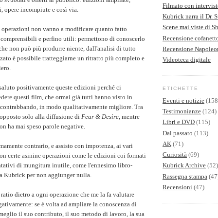
Filmato con intervist
i, opere incompiute e così via.
Kubrick narra il Dr. 
Scene mai viste di S
 operazioni non vanno a modificare quanto fatto
Recensione cofanet
vo comprensibili e perfino utili: permettono di conoscerlo
he non può più produrre niente, dall'analisi di tutto
Recensione Napoleo
zato è possibile tratteggiarne un ritratto più completo e
Videoteca digitale
iero.
 saluto positivamente queste edizioni perché ci
ETICHETTE
dere questi film, che ormai già tutti hanno visto in
Eventi e notizie
(158
 contrabbando, in modo qualitativamente migliore. Tra
Testimonianze
(124)
è opposto solo alla diffusione di
Fear & Desire
, mentre
Libri e DVD
(115)
on ha mai speso parole negative.
Dal passato
(113)
AK
(71)
mamente contrario, e assisto con impotenza, ai vari
Curiosità
(69)
 con certe asinine operazioni come le edizioni coi formati
entativi di mungitura inutile, come l'ennesimo libro-
Kubrick Archive
(52)
ta Kubrick per non aggiunger nulla.
Rassegna stampa
(47
Recensioni
(47)
 ratio dietro a ogni operazione che me la fa valutare
ativamente: se è volta ad ampliare la conoscenza di
meglio il suo contributo, il suo metodo di lavoro, la sua