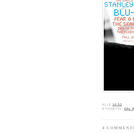
ALLE
10:52
ETICHETTE:
DAL 
4 COMMENT