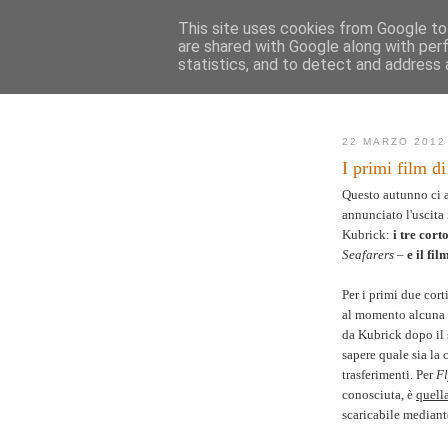
This site uses cookies from Google to 
are shared with Google along with per
AK
statistics, and to detect and address 
Novità
Mappa de
22 MARZO 2012
I primi film d
Questo autunno ci a
annunciato l'uscita 
Kubrick:
i tre cor
Seafarers
–
e il fil
Per i primi due corti
al momento alcuna e
da Kubrick dopo il
sapere quale sia la 
trasferimenti. Per
Fl
conosciuta, è
quell
scaricabile mediant