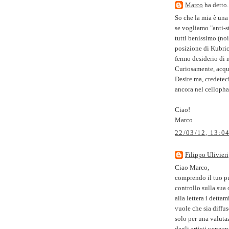
Marco
ha detto..
So che la mia è una
se vogliamo "anti-s
tutti benissimo (no
posizione di Kubric
fermo desiderio di 
Curiosamente, acqui
Desire ma, credetec
ancora nel cellopha
Ciao!
Marco
22/03/12, 13:0
Filippo Ulivieri
Ciao Marco,
comprendo il tuo pu
controllo sulla sua
alla lettera i detta
vuole che sia diffus
solo per una valuta
degli artisti vengan