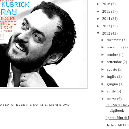
►
2016
(5)
►
2015
(17)
►
2014
(24)
►
2013
(35)
▼
2012
(42)
►
dicembre
(3)
►
novembre
(2)
►
ottobre
(1)
►
settembre
(2)
►
agosto
(5)
►
luglio
(3)
►
giugno
(3)
►
aprile
(5)
▼
marzo
(6)
Full Metal Jac
PASSATO
,
EVENTI E NOTIZIE
,
LIBRI E DVD
digibook
I primi film di
I:
Harlan: All'Omb