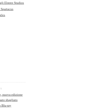
egli Elstree Studios
a Spartacus
tles
TI
e, nuova edizione
ato sbagliato
o Blu-ray