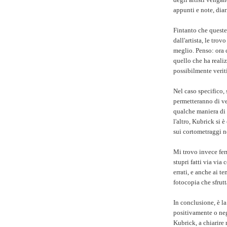
appunti e note, diar
Fintanto che queste
dall'artista, le tro
meglio. Penso: ora c
quello che ha realiz
possibilmente verit
Nel caso specifico,
permetteranno di ve
qualche maniera di
l'altro, Kubrick si 
sui cortometraggi n
Mi trovo invece fer
stupri fatti via via
errati, e anche ai t
fotocopia che sfrut
In conclusione, è la
positivamente o neg
Kubrick, a chiarire 