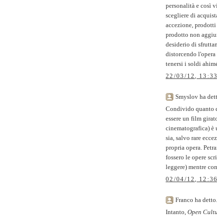
personalità e così v
scegliere di acquista
accezione, prodotti
prodotto non aggiun
desiderio di sfrutt
distorcendo l'opera 
tenersi i soldi ahim
22/03/12, 13:3
Smyslov ha dett
Condivido quanto d
essere un film gira
cinematografica) è 
sia, salvo rare ecce
propria opera. Petr
fossero le opere scr
leggere) mentre con
02/04/12, 12:3
Franco ha detto.
Intanto,
Open Cult