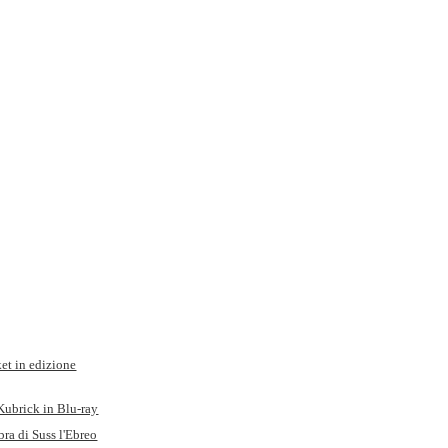
ket in edizione
 Kubrick in Blu-ray
ra di Suss l'Ebreo