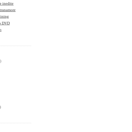
e inedite
Stranamore
hining
to DVD
n
)
)