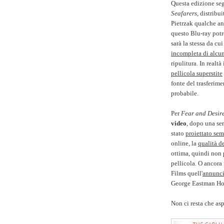
Questa edizione seg
Seafarers
, distrib
Pietrzak qualche ann
questo Blu-ray potr
sarà la stessa da cu
incompleta di alcu
ripulitura. In real
pellicola superstite
fonte del trasferim
probabile.
Per
Fear and Desir
video
, dopo una se
stato
proiettato se
online, la
qualità d
ottima, quindi non 
pellicola. O ancora
Films quell'
annunci
George Eastman Ho
Non ci resta che asp