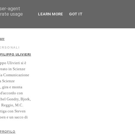
user-agent
erate usage
LEARN MORE
GOT IT
rse
Vintage
PERSONALI
FILIPPO ULIVIERI
ippo Ulivieri si è
reato in Scienze
la Comunicazione
a Scienze
i, gira e monta
' d'accordo con
hel Gondry, Bjork,
y Reggio, M.C.
itiga con Steven
Coen e un sacco di
 PROFILO