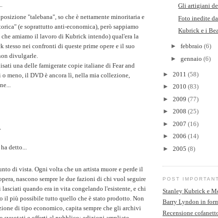
.
Gli artigiani d
 posizione "talebana", so che è nettamente minoritaria e
Foto inedite d
torica" (e soprattutto anti-economica), però sappiamo
Kubrick e i Bea
i che amiamo il lavoro di Kubrick intendo) qual'era la
k stesso nei confronti di queste prime opere e il suo
►
febbraio
(6)
non divulgarle.
►
gennaio
(6)
sati una delle famigerate copie italiane di Fear and
►
2011
(58)
i o meno, il DVD è ancora lì, nella mia collezione,
ne...
►
2010
(83)
►
2009
(77)
►
2008
(25)
►
2007
(16)
4
►
2006
(14)
ha detto...
►
2005
(8)
nto di vista. Ogni volta che un artista muore e perde il
 opera, nascono sempre le due fazioni di chi vuol seguire
POST IMPORTAN
mi lasciati quando era in vita congelando l'esistente, e chi
Stanley Kubrick e M
o il più possibile tutto quello che è stato prodotto. Non
Barry Lyndon in form
zione di tipo economico, capita sempre che gli archivi
Recensione cofanett
o svuotati e offerti al pubblico: edizioni ampliate,