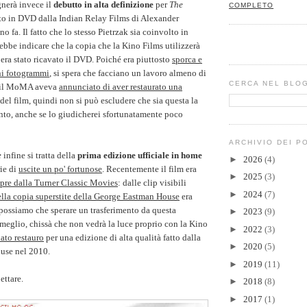
nerà invece il
debutto in alta definizione
per
The
COMPLETO
uito in DVD dalla Indian Relay Films di Alexander
o fa. Il fatto che lo stesso Pietrzak sia coinvolto in
ebbe indicare che la copia che la Kino Films utilizzerà
i era stato ricavato il DVD. Poiché era piuttosto
sporca e
ni fotogrammi
, si spera che facciano un lavoro almeno di
CERCA NEL BLO
tà il MoMA aveva
annunciato di aver restaurato una
del film, quindi non si può escludere che sia questa la
ento, anche se lo giudicherei sfortunatamente poco
ARCHIVIO DEI P
e
infine si tratta della
prima edizione ufficiale in home
►
2026
(4)
rie di
uscite un po' fortunose
. Recentemente il film era
►
2025
(3)
mpre dalla Turner Classic Movies
: dalle clip visibili
►
2024
(7)
ella copia superstite della George Eastman House
era
possiamo che sperare un trasferimento da questa
►
2023
(9)
 meglio, chissà che non vedrà la luce proprio con la Kino
►
2022
(3)
ato restauro
per una edizione di alta qualità fatto dalla
►
2020
(5)
use nel 2010.
►
2019
(11)
ettare.
►
2018
(8)
►
2017
(1)