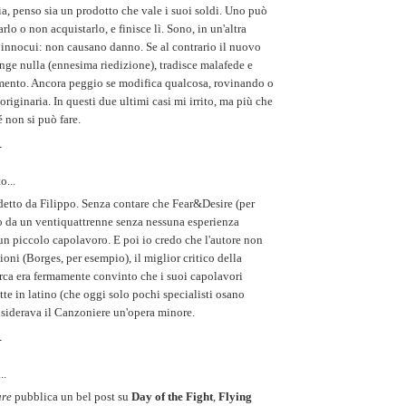
ia, penso sia un prodotto che vale i suoi soldi. Uno può
rlo o non acquistarlo, e finisce lì. Sono, in un'altra
 innocui: non causano danno. Se al contrario il nuovo
ge nulla (ennesima riedizione), tradisce malafede e
amento. Ancora peggio se modifica qualcosa, rovinando o
originaria. In questi due ultimi casi mi irrito, ma più che
é non si può fare.
3
o...
etto da Filippo. Senza contare che Fear&Desire (per
to da un ventiquattrenne senza nessuna esperienza
un piccolo capolavoro. E poi io credo che l'autore non
zioni (Borges, per esempio), il miglior critico della
arca era fermamente convinto che i suoi capolavori
itte in latino (che oggi solo pochi specialisti osano
siderava il Canzoniere un'opera minore.
6
..
ure
pubblica un bel post su
Day of the Fight
,
Flying