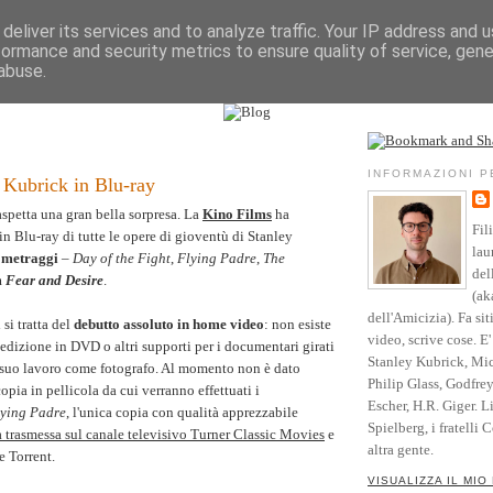
deliver its services and to analyze traffic. Your IP address and 
formance and security metrics to ensure quality of service, gen
Vita
Opere
Parole
Testimonianze
Riso
abuse.
l sito
Community
Blog
Crediti
INFORMAZIONI 
i Kubrick in Blu-ray
spetta una gran bella sorpresa. La
Kino Films
ha
Fil
in Blu-ray di tutte le opere di gioventù di Stanley
lau
tometraggi
–
Day of the Fight
,
Flying Padre
,
The
del
m
Fear and Desire
.
(ak
dell'Amicizia). Fa sit
 si tratta del
debutto assoluto in home video
: non esiste
video, scrive cose. E
dizione in DVD o altri supporti per i documentari girati
Stanley Kubrick, Mic
 suo lavoro come fotografo. Al momento non è dato
Philip Glass, Godfre
copia in pellicola da cui verranno effettuati i
Escher, H.R. Giger. L
ying Padre
, l'unica copia con qualità apprezzabile
Spielberg, i fratelli 
a trasmessa sul canale televisivo Turner Classic Movies
e
altra gente.
e Torrent.
VISUALIZZA IL MIO