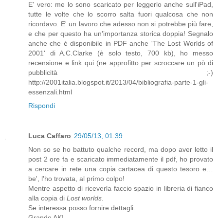
E' vero: me lo sono scaricato per leggerlo anche sull'iPad,
tutte le volte che lo scorro salta fuori qualcosa che non
ricordavo. E' un lavoro che adesso non si potrebbe più fare,
e che per questo ha un'importanza storica doppia! Segnalo
anche che è disponibile in PDF anche 'The Lost Worlds of
2001' di A.C.Clarke (è solo testo, 700 kb), ho messo
recensione e link qui (ne approfitto per scroccare un pò di
pubblicità ;-)
http://2001italia.blogspot.it/2013/04/bibliografia-parte-1-gli-
essenzali.html
Rispondi
Luca Caffaro
29/05/13, 01:39
Non so se ho battuto qualche record, ma dopo aver letto il
post 2 ore fa e scaricato immediatamente il pdf, ho provato
a cercare in rete una copia cartacea di questo tesoro e…
be', l'ho trovata, al primo colpo!
Mentre aspetto di riceverla faccio spazio in libreria di fianco
alla copia di
Lost worlds
.
Se interessa posso fornire dettagli.
Grande AK!