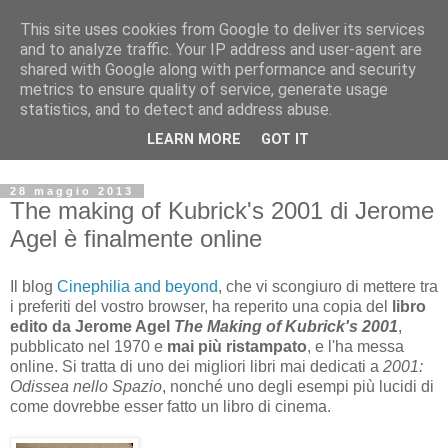
This site uses cookies from Google to deliver its services
Archivio Kubrick: Blog
and to analyze traffic. Your IP address and user-agent are
shared with Google along with performance and security
metrics to ensure quality of service, generate usage
Commenti e notizie su Stanley Kubrick.
statistics, and to detect and address abuse.
Segnalazione di eventi, nuovi libri in uscita, recensioni,
LEARN MORE
GOT IT
mostre e appuntamenti.
28 maggio 2013
The making of Kubrick's 2001 di Jerome
Agel è finalmente online
Il blog
Cinephilia and beyond
, che vi scongiuro di mettere tra
i preferiti del vostro browser, ha reperito una copia del
libro
edito da Jerome Agel
The Making of Kubrick's 2001
,
pubblicato nel 1970 e
mai più ristampato
, e l'ha messa
online. Si tratta di uno dei migliori libri mai dedicati a
2001:
Odissea nello Spazio
, nonché uno degli esempi più lucidi di
come dovrebbe esser fatto un libro di cinema.