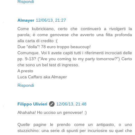
Rispondi
Almayer
12/06/13, 21:27
Come kubrickiano, certo che continuerò a rivolgerti la
parola; è come genovese che avverto una fitta profonda
alla carta di credito :(
Due "dolla"! 78 euro troppo beaucoup!
Comunque. Voi li avete capiti tutti i riferimenti incrociati delle
pp. 9-13? ("Are you coming to my party tomorrow?") Certo
che sono un bel test di ingresso.
A presto
Luca Caffaro aka Almayer
Rispondi
Filippo Ulivieri
12/06/13, 21:48
Ahahaha! Ho ucciso un genovese! :)
Quelle pagine le prendo come un antipasto, o uno
stuzzichino: una serie di spunti per incuriosire su quel che