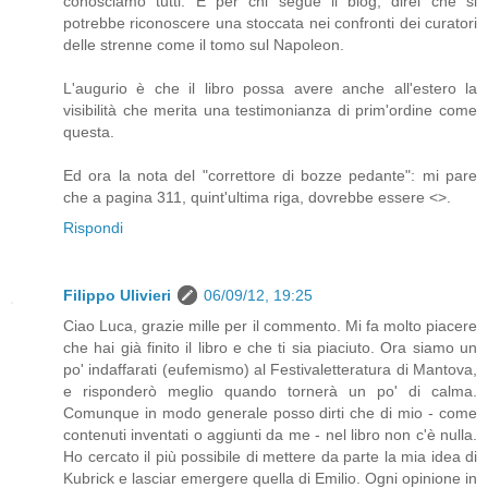
conosciamo tutti. E per chi segue il blog, direi che si
potrebbe riconoscere una stoccata nei confronti dei curatori
delle strenne come il tomo sul Napoleon.
L'augurio è che il libro possa avere anche all'estero la
visibilità che merita una testimonianza di prim'ordine come
questa.
Ed ora la nota del "correttore di bozze pedante": mi pare
che a pagina 311, quint'ultima riga, dovrebbe essere <>.
Rispondi
Filippo Ulivieri
06/09/12, 19:25
Ciao Luca, grazie mille per il commento. Mi fa molto piacere
che hai già finito il libro e che ti sia piaciuto. Ora siamo un
po' indaffarati (eufemismo) al Festivaletteratura di Mantova,
e risponderò meglio quando tornerà un po' di calma.
Comunque in modo generale posso dirti che di mio - come
contenuti inventati o aggiunti da me - nel libro non c'è nulla.
Ho cercato il più possibile di mettere da parte la mia idea di
Kubrick e lasciar emergere quella di Emilio. Ogni opinione in