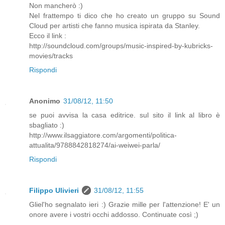
Non mancherò :)
Nel frattempo ti dico che ho creato un gruppo su Sound
Cloud per artisti che fanno musica ispirata da Stanley.
Ecco il link :
http://soundcloud.com/groups/music-inspired-by-kubricks-
movies/tracks
Rispondi
Anonimo
31/08/12, 11:50
se puoi avvisa la casa editrice. sul sito il link al libro è
sbagliato :)
http://www.ilsaggiatore.com/argomenti/politica-
attualita/9788842818274/ai-weiwei-parla/
Rispondi
Filippo Ulivieri
31/08/12, 11:55
Gliel'ho segnalato ieri :) Grazie mille per l'attenzione! E' un
onore avere i vostri occhi addosso. Continuate così ;)