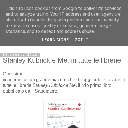
This site uses cookies from Google to deliver its services
Archivio Kubrick: Blog
and to analyze traffic. Your IP address and user-agent are
shared with Google along with performance and security
metrics to ensure quality of service, generate usage
Commenti e notizie su Stanley Kubrick.
statistics, and to detect and address abuse.
Segnalazione di eventi, nuovi libri in uscita, recensioni,
LEARN MORE
GOT IT
mostre e appuntamenti.
30 agosto 2012
Stanley Kubrick e Me, in tutte le librerie
Carissimi,
vi annuncio con grande piacere che da oggi potete trovare in
tutte le librerie
Stanley Kubrick e Me
, il mio primo libro,
pubblicato da Il Saggiatore.