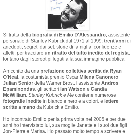
Si tratta della
biografia di Emilio D'Alessandro
, assistente
personale di Stanley Kubrick dal 1971 al 1999:
trent'anni
di
aneddoti, segreti dai set, storie di famiglia, confidenze e
affetti, per tracciare
un ritratto del tutto inedito del regista
,
lontano dagli stereotipi legati alla sua immagine pubblica.
Arricchito da una
prefazione collettiva scritta da Ryan
O'Neal
, la costumista premio Oscar
Milena Canonero
,
Julian Senior
della Warner Bros., l'assistente
Andros
Epaminondas
, gli scrittori
Ian Watson
e
Candia
McWilliam
,
Stanley Kubrick e Me
contiene numerose
fotografie inedite
in bianco e nero e a colori, e
lettere
scritte a mano
da Kubrick a Emilio.
Ho incontrato Emilio per la prima volta nel 2005 e per due
anni ho intervistato lui, sua moglie Janette e i suoi due figli
Jon-Pierre e Marisa. Ho passato molto tempo a scrivere e