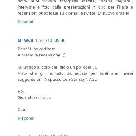
dove puoi trovare fotografie inedite, "scene tagliate",
interviste e foto dalle presentazioni in giro per l'Italia e
recensioni pubblicate su giornali e riviste. Di nuovo grazie!
Rispondi
Mr Wolf
17/01/13, 09:40
Bene! L'ho ordinato.
A presto la recensione! ;)
Mi unisco al coro dei "titolo un po' così". :/
Visto che gli ha fatto da autista per tanti anni, avrei
suggerito un "A spasso con Stanley". ASD
P.S.
Gua' che scherzo!
Ciao!
Rispondi