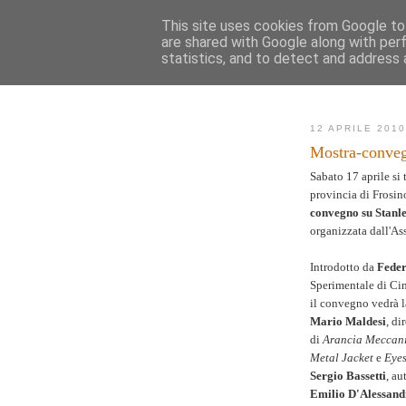
This site uses cookies from Google to 
are shared with Google along with per
AK
statistics, and to detect and address 
Novità
Mappa de
12 APRILE 201
Mostra-conve
Sabato 17 aprile si 
provincia di Frosi
convegno su Stanl
organizzata dall'As
Introdotto da
Feder
Sperimentale di Ci
il convegno vedrà l
Mario Maldesi
, di
di
Arancia Meccan
Metal Jacket
e
Eyes
Sergio Bassetti
, au
Emilio D'Alessand