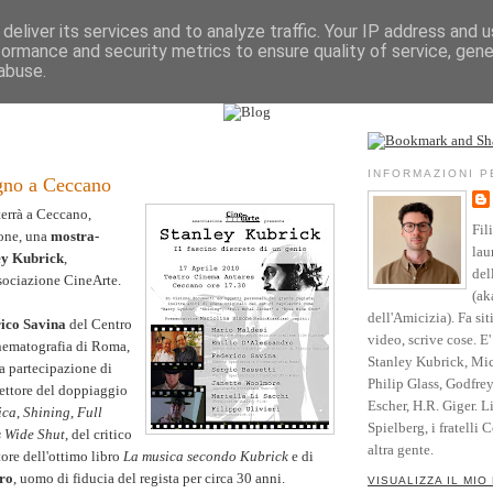
deliver its services and to analyze traffic. Your IP address and 
formance and security metrics to ensure quality of service, gen
Vita
Opere
Parole
Testimonianze
Riso
abuse.
l sito
Community
Blog
Crediti
0
INFORMAZIONI 
gno a Ceccano
terrà a Ceccano,
Fil
none, una
mostra-
lau
ey Kubrick
,
del
sociazione CineArte.
(ak
dell'Amicizia). Fa sit
ico Savina
del Centro
video, scrive cose. E
nematografia di Roma,
Stanley Kubrick, Mic
a partecipazione di
Philip Glass, Godfre
rettore del doppiaggio
Escher, H.R. Giger. L
ica
,
Shining
,
Full
Spielberg, i fratelli 
 Wide Shut
, del critico
altra gente.
tore dell'ottimo libro
La musica secondo Kubrick
e di
ro
, uomo di fiducia del regista per circa 30 anni.
VISUALIZZA IL MIO