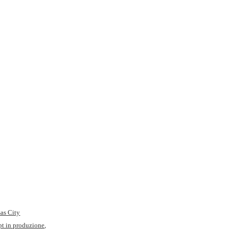
as City
pt in produzione,