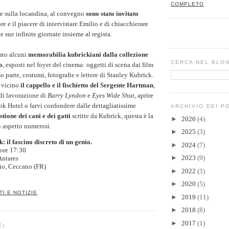
COMPLETO
e sulla locandina, al convegno
sono stato invitato
ore e il piacere di intervistare Emilio e di chiacchierare
e sue infinite giornate insieme al regista.
nato alcuni
memorabilia kubrickiani dalla collezione
CERCA NEL BLO
o
, esposti nel foyer del cinema: oggetti di scena dai film
o parte, costumi, fotografie e lettere di Stanley Kubrick.
a vicino
il cappello e il fischietto del Sergente Hartman
,
 di lavorazione di
Barry Lyndon
e
Eyes Wide Shut
, aprire
ook Hotel o farvi confondere dalle dettagliatissime
ARCHIVIO DEI P
stione dei cani e dei gatti
scritte da Kubrick, questa è la
►
2026
(4)
i aspetto numerosi.
►
2025
(3)
: il fascino discreto di un genio.
►
2024
(7)
 ore 17:30
►
2023
(9)
Antares
io, Ceccano (FR)
►
2022
(3)
►
2020
(5)
TI E NOTIZIE
►
2019
(11)
►
2018
(8)
►
2017
(1)
I: