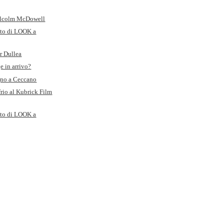
Malcolm McDowell
oto di LOOK a
ir Dullea
e in arrivo?
no a Ceccano
rio al Kubrick Film
oto di LOOK a