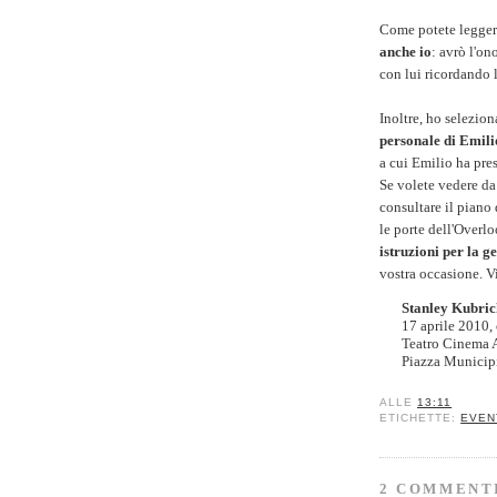
Come potete legger
anche io
: avrò l'on
con lui ricordando l
Inoltre, ho selezio
personale di Emili
a cui Emilio ha pres
Se volete vedere d
consultare il piano
le porte dell'Overl
istruzioni per la ge
vostra occasione. V
Stanley Kubrick
17 aprile 2010,
Teatro Cinema 
Piazza Municip
ALLE
13:11
ETICHETTE:
EVEN
2 COMMENT