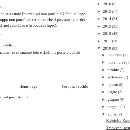
►
2016
(5)
o...
►
2015
(17)
ubblicizzando l'evento sul mio profilo SK Tribute Page
►
2014
(24)
roppo non potro' esserci, spero che si possano avere dei
ci, nel caso.Ciao e in bocca al lupo.G.
►
2013
(35)
6
►
2012
(42)
►
2011
(58)
ha detto...
▼
2010
(83)
zione. Se ci saranno foto e simili, le posterò qui sul
►
dicembre
(5)
►
novembre
(8)
9
►
ottobre
(7)
►
settembre
(7)
►
agosto
(8)
Home page
Post più vecchio
►
luglio
(5)
 sul post (Atom)
►
giugno
(6)
►
maggio
(4)
▼
aprile
(9)
Kubrick e Kans
Tre vecchi scri