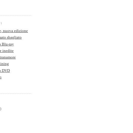
TI
e, nuova edizione
ato sbagliato
o Blu-ray
e inedite
Stranamore
hining
to DVD
n
)