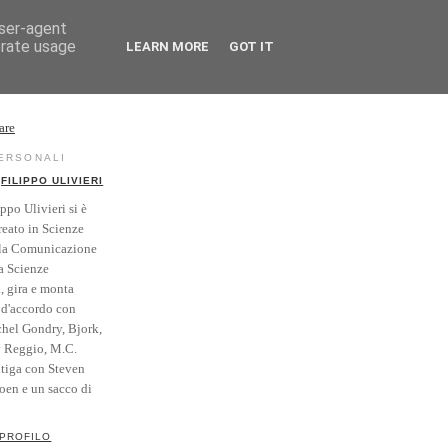
user-agent
erate usage
LEARN MORE
GOT IT
rse
Vintage
PERSONALI
FILIPPO ULIVIERI
ippo Ulivieri si è
reato in Scienze
la Comunicazione
a Scienze
i, gira e monta
' d'accordo con
hel Gondry, Bjork,
y Reggio, M.C.
itiga con Steven
Coen e un sacco di
 PROFILO