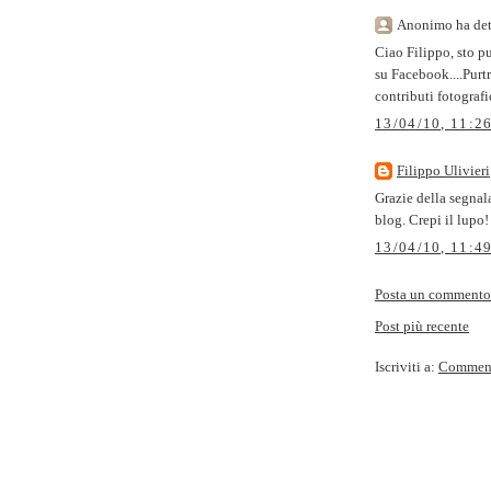
Anonimo ha dett
Ciao Filippo, sto p
su Facebook....Purt
contributi fotografi
13/04/10, 11:2
Filippo Ulivieri
Grazie della segnala
blog. Crepi il lupo!
13/04/10, 11:4
Posta un commento
Post più recente
Iscriviti a:
Commenti