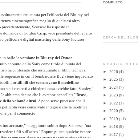
COMPLETO
ssolutamente entusiasta per l'efficacia del Blu-ray nel
perienza cinematografica meglio di qualsiasi altro
 precedentemente, Scorsese ha risposto in
e domande di Gordon Crisp, vice presidente del reparto
CERCA NEL BLO
o pellicola e digital mastering della Sony Pictures
a in ballo la
versione in Blu-ray del
Dottor
ibuito appunto dalla Sony come titolo di punta del
ARCHIVIO DEI P
risp ha confessato che restaurando il film i tecnici si
►
2026
(4)
lle sequenze in cui il bombardiere B52 viene inquadrato
►
2025
(3)
isibili i
sottili fili che sostenevano il modellino
►
2024
(7)
mo stati costretti a chiederci cosa avrebbe fatto Stanley,"
, "e abbiamo deciso che li avrebbe cancellati."
Bravi,
►
2023
(9)
e della volontà altrui.
A poco serve precisare che il
►
2022
(3)
a pellicola verrà conservato integro e che la modifica
►
2020
(5)
zione per il commercio.
►
2019
(11)
estino accurate," ha aggiunto subito dopo Scorsese, "ma
►
2018
(8)
r vedere i fili sull'aereo." Eppure giusto qualche istante
►
2017
(1)
elice commento
il regista aveva ricordato che agli inizi