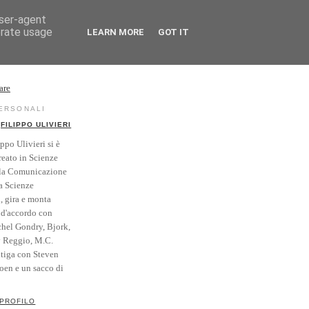
user-agent
erate usage
LEARN MORE
GOT IT
rse
Vintage
PERSONALI
FILIPPO ULIVIERI
ippo Ulivieri si è
reato in Scienze
la Comunicazione
a Scienze
i, gira e monta
' d'accordo con
hel Gondry, Bjork,
y Reggio, M.C.
itiga con Steven
Coen e un sacco di
 PROFILO