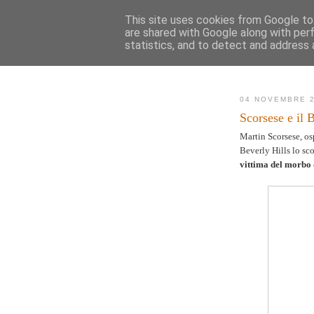
This site uses cookies from Google to 
are shared with Google along with per
AK
statistics, and to detect and address 
Novità
Mappa de
04 NOVEMBRE 
Scorsese e il 
Martin Scorsese, os
Beverly Hills lo sc
vittima del morbo 