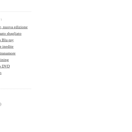
TI
e, nuova edizione
ato sbagliato
o Blu-ray
e inedite
Stranamore
hining
to DVD
n
)