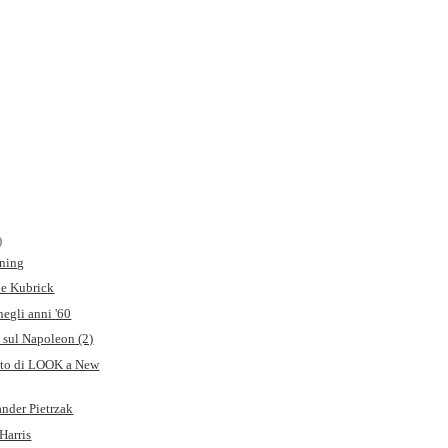
)
ining
 e Kubrick
egli anni '60
 sul Napoleon (2)
foto di LOOK a New
nder Pietrzak
 Harris