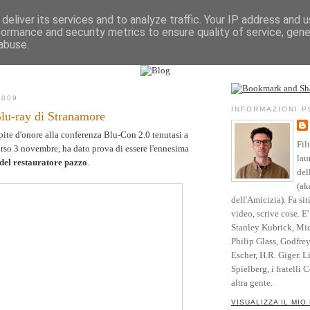
deliver its services and to analyze traffic. Your IP address and 
formance and security metrics to ensure quality of service, gen
Vita
Opere
Parole
Testimonianze
Riso
abuse.
l sito
Community
Blog
Crediti
2009
INFORMAZIONI 
Blu-ray di Stranamore
pite d'onore alla conferenza Blu-Con 2.0 tenutasi a
Fil
orso 3 novembre, ha dato prova di essere l'ennesima
lau
del restauratore pazzo
.
del
(ak
dell'Amicizia). Fa sit
video, scrive cose. E
Stanley Kubrick, Mic
Philip Glass, Godfre
Escher, H.R. Giger. L
Spielberg, i fratelli 
altra gente.
VISUALIZZA IL MIO