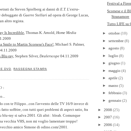
Festival a Fire
petrati da Steven Spielberg ai danni di
E.T. L'extra-
Scorsese e il B
se debuggate di
Guerre Stellari
ad opera di George Lucas,
Stranamore
un altro regista.
Tutto LIFE su 
ay Is Incredible
, Thomas K. Arnold,
Home Media
►
ottobre
(10)
1.2009
►
settembre
(8)
a Smile to Martin Scorsese's Face!
, Michael S. Palmer,
►
agosto
(8)
4.11.2009
►
luglio
(8)
s Blu-ray
, Stephen Silver,
Dealerscope
04.11.2009
►
giugno
(1)
 E DVD
,
RASSEGNA STAMPA
►
maggio
(4)
►
aprile
(2)
►
marzo
(5)
O:
►
febbraio
(3)
o...
►
gennaio
(2)
o con te Filippo...con l'avvento delle TV 16/9 invece di
fatto soffrire, con tutti quei problemi di aspect ratio, fra
►
2008
(25)
 su blu-ray si salva 2001. Gli altri : bleah. Comunque
►
2007
(16)
na vecchia VHS, non mi voglio lamentare troppo!
►
2006
(14)
o vecchio amico Simone di odino.com/2001.