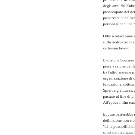
degli anni '90 Kubr
preoccupato del de
preservare la pelli
personale con una 
Oltre a ridacchiare 
sulla motivazione c
certosino lavoro.
E dire che Scorsese 
preservazione dei f
tra l'altro assieme 
organizzazione di cu
fondazione
, sottos
Spielberg e Lucas, 
passato al fine di p
All'epoca i film er
Eppure basterebbe 
definizione non è ce
"dà la possibilità d
sono stati realizzati