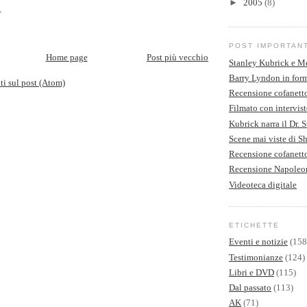
►
2005
(8)
9
POST IMPORTAN
Home page
Post più vecchio
Stanley Kubrick e M
Barry Lyndon in form
 sul post (Atom)
Recensione cofanett
Filmato con intervist
Kubrick narra il Dr. 
Scene mai viste di S
Recensione cofanet
Recensione Napoleo
Videoteca digitale
ETICHETTE
Eventi e notizie
(158
Testimonianze
(124)
Libri e DVD
(115)
Dal passato
(113)
AK
(71)