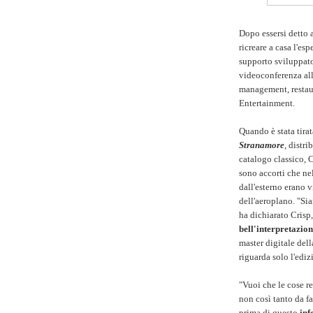
Dopo essersi detto a
ricreare a casa l'es
supporto sviluppato
videoconferenza all
management, restaur
Entertainment.
Quando è stata tirat
Stranamore
, distr
catalogo classico, C
sono accorti che ne
dall'esterno erano v
dell'aeroplano. "Sia
ha dichiarato Crisp
bell'interpretazion
master digitale dell
riguarda solo l'edi
"Vuoi che le cose r
non così tanto da fa
prima di questo
inf