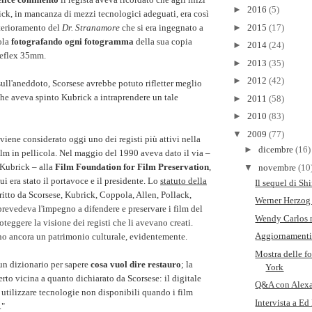
►
2016
(5)
ick, in mancanza di mezzi tecnologici adeguati, era così
terioramento del
Dr. Stranamore
che si era ingegnato a
►
2015
(17)
cola
fotografando ogni fotogramma
della sua copia
►
2014
(24)
reflex 35mm.
►
2013
(35)
►
2012
(42)
sull'aneddoto, Scorsese avrebbe potuto rifletter meglio
he aveva spinto Kubrick a intraprendere un tale
►
2011
(58)
►
2010
(83)
▼
2009
(77)
viene considerato oggi uno dei registi più attivi nella
►
dicembre
(16)
ilm in pellicola. Nel maggio del 1990 aveva dato il via –
a Kubrick – alla
Film Foundation for Film Preservation
,
▼
novembre
(10
i era stato il portavoce e il presidente. Lo
statuto della
Il sequel di Sh
critto da Scorsese, Kubrick, Coppola, Allen, Pollack,
Werner Herzog
prevedeva l'impegno a difendere e preservare i film del
Wendy Carlos n
roteggere la visione dei registi che li avevano creati.
Aggiornamenti
ano ancora un patrimonio culturale, evidentemente.
Mostra delle 
un dizionario per sapere
cosa vuol dire restauro
; la
York
rto vicina a quanto dichiarato da Scorsese: il digitale
Q&A con Alexa
i utilizzare tecnologie non disponibili quando i film
Intervista a Ed
."