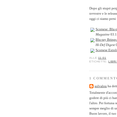
Dopo gli stupri per
terrestre
e le relea
oggi ci siamo persi 
Scorsese: Blu-r
Magazine
03.1
Blu-ray Brings 
Hi-Def Digest
0
Scorsese Extol
ALLE
11:01
ETICHETTE:
LIBRI
1 COMMENT
solvalou
ha dett
Totalmente d'accord
godere di più ci han 
l'altro. Per fortuna
sempre meglio di u
Buon lavoro, il tu