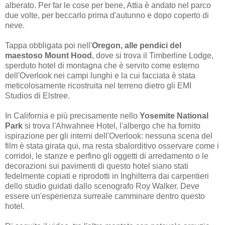
alberato. Per far le cose per bene, Attia è andato nel parco
due volte, per beccarlo prima d'autunno e dopo coperto di
neve.
Tappa obbligata poi nell'
Oregon, alle pendici del
maestoso Mount Hood
, dove si trova il Timberline Lodge,
sperduto hotel di montagna che è servito come esterno
dell'Overlook nei campi lunghi e la cui facciata è stata
meticolosamente ricostruita nel terreno dietro gli EMI
Studios di Elstree.
In California e più precisamente nello
Yosemite National
Park
si trova l'Ahwahnee Hotel, l'albergo che ha fornito
ispirazione per gli interni dell'Overlook: nessuna scena del
film è stata girata qui, ma resta sbalorditivo osservare come i
corridoi, le stanze e perfino gli oggetti di arredamento o le
decorazioni sui pavimenti di questo hotel siano stati
fedelmente copiati e riprodotti in Inghilterra dai carpentieri
dello studio guidati dallo scenografo Roy Walker. Deve
essere un'esperienza surreale camminare dentro questo
hotel.