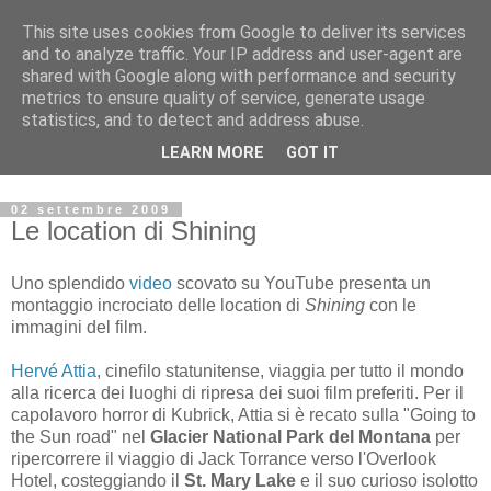
This site uses cookies from Google to deliver its services
Archivio Kubrick: Blog
and to analyze traffic. Your IP address and user-agent are
shared with Google along with performance and security
metrics to ensure quality of service, generate usage
Commenti e notizie su Stanley Kubrick.
statistics, and to detect and address abuse.
Segnalazione di eventi, nuovi libri in uscita, recensioni,
LEARN MORE
GOT IT
mostre e appuntamenti.
02 settembre 2009
Le location di Shining
Uno splendido
video
scovato su YouTube presenta un
montaggio incrociato delle location di
Shining
con le
immagini del film.
Hervé Attia
, cinefilo statunitense, viaggia per tutto il mondo
alla ricerca dei luoghi di ripresa dei suoi film preferiti. Per il
capolavoro horror di Kubrick, Attia si è recato sulla "Going to
the Sun road" nel
Glacier National Park del Montana
per
ripercorrere il viaggio di Jack Torrance verso l'Overlook
Hotel, costeggiando il
St. Mary Lake
e il suo curioso isolotto