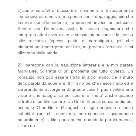
1)siamo senz'altro d'accordo: il cinema è un'esperienza
immersiva ed emotiva, ma penso che il doppiaggio, più che
favorire quest'esperienza, rappresenti invece un ostacolo.
Sentire per l'ennesima volta lo stesso doppiatore che
interpreta attori diversi con la stessa intonazione e lo stesso
stile recitativo (spesso piatto e stereotipato), più che
aiutarmi ad immergermi nel film, mi procura l'orticaria e mi
allontana dalla storia.
2)il paragone con la traduzione letteraria è a mio parere
fuorviante. Si tratta di un problema del tutto diverso. Un
romanzo non può essere fruito in altro modo, c'è il muro
della parola da superare. Il film no perché nasce muto ed è
sorprendente accorgersi di quante cose ti può rivelare una
visione cinematografica per così dire "muta" anche quando
si tratta di un film sonoro. Un film di Kubrick senza audio per
esempio. O un film di Mizoguchi in lingua originale e senza
sottotitoli (per chi, come me, non conosce il giapponese
naturalmente). Il film parla anche quando la parola manca,
il libro no.