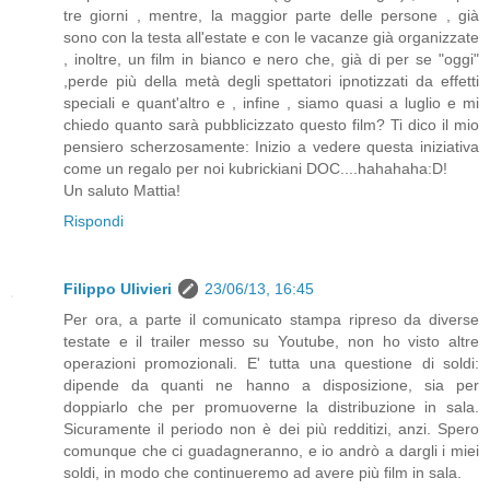
tre giorni , mentre, la maggior parte delle persone , già
sono con la testa all'estate e con le vacanze già organizzate
, inoltre, un film in bianco e nero che, già di per se "oggi"
,perde più della metà degli spettatori ipnotizzati da effetti
speciali e quant'altro e , infine , siamo quasi a luglio e mi
chiedo quanto sarà pubblicizzato questo film? Ti dico il mio
pensiero scherzosamente: Inizio a vedere questa iniziativa
come un regalo per noi kubrickiani DOC....hahahaha:D!
Un saluto Mattia!
Rispondi
Filippo Ulivieri
23/06/13, 16:45
Per ora, a parte il comunicato stampa ripreso da diverse
testate e il trailer messo su Youtube, non ho visto altre
operazioni promozionali. E' tutta una questione di soldi:
dipende da quanti ne hanno a disposizione, sia per
doppiarlo che per promuoverne la distribuzione in sala.
Sicuramente il periodo non è dei più redditizi, anzi. Spero
comunque che ci guadagneranno, e io andrò a dargli i miei
soldi, in modo che continueremo ad avere più film in sala.