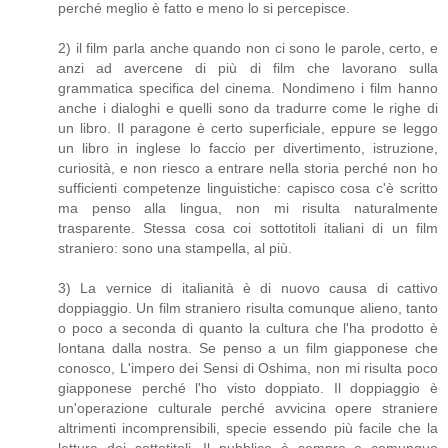
perché meglio è fatto e meno lo si percepisce.
2) il film parla anche quando non ci sono le parole, certo, e
anzi ad avercene di più di film che lavorano sulla
grammatica specifica del cinema. Nondimeno i film hanno
anche i dialoghi e quelli sono da tradurre come le righe di
un libro. Il paragone è certo superficiale, eppure se leggo
un libro in inglese lo faccio per divertimento, istruzione,
curiosità, e non riesco a entrare nella storia perché non ho
sufficienti competenze linguistiche: capisco cosa c'è scritto
ma penso alla lingua, non mi risulta naturalmente
trasparente. Stessa cosa coi sottotitoli italiani di un film
straniero: sono una stampella, al più.
3) La vernice di italianità è di nuovo causa di cattivo
doppiaggio. Un film straniero risulta comunque alieno, tanto
o poco a seconda di quanto la cultura che l'ha prodotto è
lontana dalla nostra. Se penso a un film giapponese che
conosco, L'impero dei Sensi di Oshima, non mi risulta poco
giapponese perché l'ho visto doppiato. Il doppiaggio è
un'operazione culturale perché avvicina opere straniere
altrimenti incomprensibili, specie essendo più facile che la