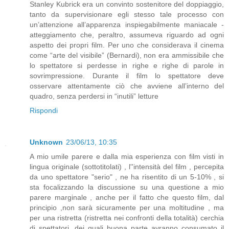
Stanley Kubrick era un convinto sostenitore del doppiaggio,
tanto da supervisionare egli stesso tale processo con
un’attenzione all’apparenza inspiegabilmente maniacale -
atteggiamento che, peraltro, assumeva riguardo ad ogni
aspetto dei propri film. Per uno che considerava il cinema
come “arte del visibile” (Bernardi), non era ammissibile che
lo spettatore si perdesse in righe e righe di parole in
sovrimpressione. Durante il film lo spettatore deve
osservare attentamente ciò che avviene all’interno del
quadro, senza perdersi in “inutili” letture
Rispondi
Unknown
23/06/13, 10:35
A mio umile parere e dalla mia esperienza con film visti in
lingua originale (sottotitolati) , l''intensità del film , percepita
da uno spettatore "serio" , ne ha risentito di un 5-10% , si
sta focalizzando la discussione su una questione a mio
parere marginale , anche per il fatto che questo film, dal
principio ,non sarà sicuramente per una moltitudine , ma
per una ristretta (ristretta nei confronti della totalità) cerchia
di spettatori ,dei quali buona parte avranno consumato il