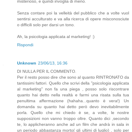
misterioso, e quindi invoglia di meno.
Senza contare poi la velleità del pubblico che a volte vuol
sentirsi acculturato e va alla ricerca di opere misconosciute
o difficili solo per darsi un tono.
Ah, la psicologia applicata al marketing! :)
Rispondi
Unknown
23/06/13, 16:36
DI NULLA PER IL COMMENTO.
Per il resto posso dire che sono al quanto RINTRONATO da
tantissimi fattori. Quello che scrivi della "psicologia applicata
al marketing" non fa una piega , posso solo riscontrare
quanto hai detto nella realtà e farmi una risata sulla tua
penultima affermazione (hahaha...quanto è vera!) Un
domanda su quanto hai detto però devo inevitabilmente
porla. Quello che mi chiedo è se, a volte, le nostre
supposizioni non vanno troppo oltre. Quanto dici ,secondo
te, lo applicheranno anche ad un film che andrà in sala in
un periodo abbastanza morto( gli ultimi di luglio) , solo per