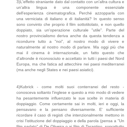
3)L'effetto straniante dato dal contatto con un'altra cultura e
un'altra lingua è una componente essenziale
dell'esperienza cinematografica. Perché azzopparla con
una verniciata di italiano e di italianità? In questo senso
sono convinto che proprio il film sottotitolato, e non quello
doppiato, sia un'operazione culturale "utile". Parte del
nostro provincialismo deriva anche da questa tendenza a
ricondurre tutto a "noi", al nostro modo di vivere e
naturalmente al nostro modo di parlare. Ma oggi più che
mai il cinema è internazionale, un fatto questo che
d'altronde è riconosciuto e accettato in tutti i paesi del Nord
Europa, ma che fatica ad attecchire nei paesi mediterranei
(ma anche negli States e nei paesi asiatici).
4)Kubrick - come molti suoi conterranei del resto -
conosceva soltanto l'inglese e questo a mio modo di vedere
ha pesantemente influenzato le sue scelte in materia di
doppiaggio. Come certamente sai in molti, ieri e oggi, la
pensavano e la pensano diversamente. E' sufficiente
ricordare il caso di registi che intenzionalmente mettono in
crisi l'istituzione del doppiaggio e della parola (pensa a "Un
film parlato" di De Oliveira o ai film di Tarantino, soprattutto