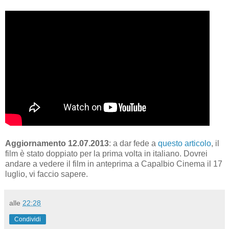
Aggiornamento 12.07.2013
: a dar fede a
questo articolo
, il
film è stato doppiato per la prima volta in italiano. Dovrei
andare a vedere il film in anteprima a Capalbio Cinema il 17
luglio, vi faccio sapere.
alle
22:28
Condividi