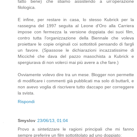
fatto bene) che stiamo assistendo a un'operazione
filologica.
E infine, per restare in casa, lo stesso Kubrick per la
rassegna del 1997 seguita al Leone d'Oro alla Carriera
impose con fermezza la versione doppiata dei suoi film,
contro tutta l'organizzazione della Biennale che voleva
proiettare le copie originali coi sottotitoli pensando di fargli
un favore. (Spassose le dichiarazioni incazzatissime di
Micciché che dava del pazzo masochista a Kubrick e
spergiurava di non volerci mai più avere a che fare.)
Ovviamente volevo dire tra un mese. Blogger non permette
di modificare i commenti già pubblicati ma solo di buttarli, e
non avevo voglia di riscrivere tutto daccapo per correggere
la svista.
Rispondi
Smyslov
23/06/13, 01:04
Provo a sintetizzare le ragioni principali che mi fanno
sempre preferire un film sottotitolato ad uno doppiato: