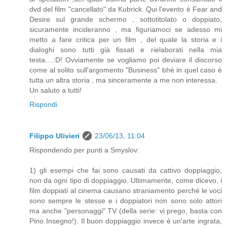
dvd del film "cancellato" da Kubrick. Qui l'evento è Fear and
Desire sul grande schermo , sottotitolato o doppiato,
sicuramente incideranno , ma figuriamoci se adesso mi
metto a fare critica per un film , del quale la storia e i
dialoghi sono tutti già fissati e rielaborati nella mia
testa....:D! Ovviamente se vogliamo poi deviare il discorso
come al solito sull'argomento "Business" bhè in quel caso è
tutta un altra storia , ma sinceramente a me non interessa.
Un saluto a tutti!
Rispondi
Filippo Ulivieri
23/06/13, 11:04
Rispondendo per punti a Smyslov:
1) gli esempi che fai sono causati da cattivo doppiaggio,
non da ogni tipo di doppiaggio. Ultimamente, come dicevo, i
film doppiati al cinema causano straniamento perché le voci
sono sempre le stesse e i doppiatori non sono solo attori
ma anche "personaggi" TV (della serie: vi prego, basta con
Pino Insegno!). Il buon doppiaggio invece è un'arte ingrata,