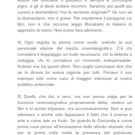
lettura dei sottotitoli. Il pubblico è sempre e comunque
pigro, e gli si deve andare incontro. Saranno poi quelli più
curiosi a domandarsi "ma la versione originale?" Se non se
lo domandano, non è grave. Per mantenere il paragone coi
libri, non è che siccome leggo Murakami in italiano lo
apprezzo di meno. Non potrei fare altrimenti.
4) Ogni regista la pensa come vuole, avendo la sua
personale visione del mezzo cinematografico. C'è chi
considera il doppiaggio un male necessario, chi lo detesta e
osteggia, chi lo considera un momento indispensabile.
Kubrick era tra questi ultimi. Non voglio comunque dire che
se lo diceva lui aveva ragione per tutti. Portavo il suo
esempio solo come caso di maggior interesse al nostro
pubblico potenziale.
5) Quello che dici è vero, ma non penso valga per la
fruizione cinematografica propriamente detta: vedere un
film è sì anche imparare, ma successivamente. Non si può
eliminare o anche solo bypassare il fatto che il cinema è
arte e come tale va fruito. Se guardo la Gioconda e come
prima cosa penso all'innovazione dello sfondo sfumato che
per la prima volta rivela la presenza del pulviscolo