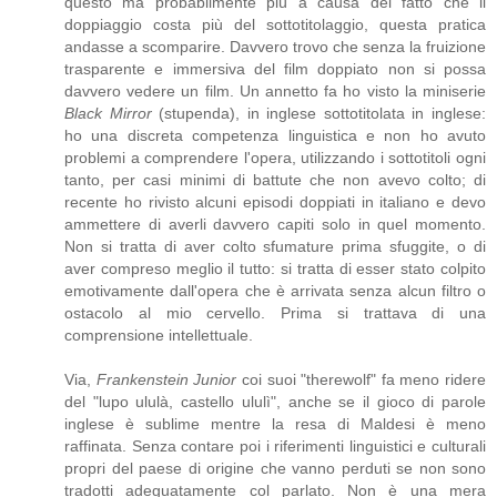
questo ma probabilmente più a causa del fatto che il
doppiaggio costa più del sottotitolaggio, questa pratica
andasse a scomparire. Davvero trovo che senza la fruizione
trasparente e immersiva del film doppiato non si possa
davvero vedere un film. Un annetto fa ho visto la miniserie
Black Mirror
(stupenda), in inglese sottotitolata in inglese:
ho una discreta competenza linguistica e non ho avuto
problemi a comprendere l'opera, utilizzando i sottotitoli ogni
tanto, per casi minimi di battute che non avevo colto; di
recente ho rivisto alcuni episodi doppiati in italiano e devo
ammettere di averli davvero capiti solo in quel momento.
Non si tratta di aver colto sfumature prima sfuggite, o di
aver compreso meglio il tutto: si tratta di esser stato colpito
emotivamente dall'opera che è arrivata senza alcun filtro o
ostacolo al mio cervello. Prima si trattava di una
comprensione intellettuale.
Via,
Frankenstein Junior
coi suoi "therewolf" fa meno ridere
del "lupo ululà, castello ululì", anche se il gioco di parole
inglese è sublime mentre la resa di Maldesi è meno
raffinata. Senza contare poi i riferimenti linguistici e culturali
propri del paese di origine che vanno perduti se non sono
tradotti adeguatamente col parlato. Non è una mera