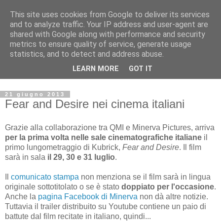
This site uses cookies from Google to deliver its services
Archivio Kubrick: Blog
and to analyze traffic. Your IP address and user-agent are
shared with Google along with performance and security
metrics to ensure quality of service, generate usage
Commenti e notizie su Stanley Kubrick.
statistics, and to detect and address abuse.
Segnalazione di eventi, nuovi libri in uscita, recensioni,
LEARN MORE
GOT IT
mostre e appuntamenti.
21 giugno 2013
Fear and Desire nei cinema italiani
Grazie alla collaborazione tra QMI e Minerva Pictures, arriva
per la prima volta nelle sale cinematografiche italiane
il
primo lungometraggio di Kubrick,
Fear and Desire
. Il film
sarà in sala
il 29, 30 e 31 luglio
.
Il
comunicato stampa
non menziona se il film sarà in lingua
originale sottotitolato o se è stato
doppiato per l'occasione
.
Anche la
pagina Facebook di Minerva
non dà altre notizie.
Tuttavia il trailer distribuito su Youtube contiene un paio di
battute dal film recitate in italiano, quindi...