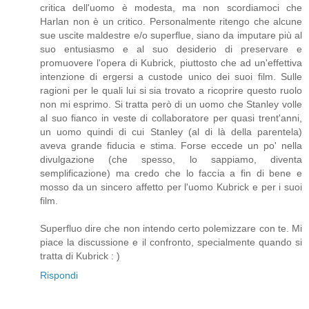
critica dell'uomo è modesta, ma non scordiamoci che
Harlan non è un critico. Personalmente ritengo che alcune
sue uscite maldestre e/o superflue, siano da imputare più al
suo entusiasmo e al suo desiderio di preservare e
promuovere l'opera di Kubrick, piuttosto che ad un'effettiva
intenzione di ergersi a custode unico dei suoi film. Sulle
ragioni per le quali lui si sia trovato a ricoprire questo ruolo
non mi esprimo. Si tratta però di un uomo che Stanley volle
al suo fianco in veste di collaboratore per quasi trent'anni,
un uomo quindi di cui Stanley (al di là della parentela)
aveva grande fiducia e stima. Forse eccede un po' nella
divulgazione (che spesso, lo sappiamo, diventa
semplificazione) ma credo che lo faccia a fin di bene e
mosso da un sincero affetto per l'uomo Kubrick e per i suoi
film.
Superfluo dire che non intendo certo polemizzare con te. Mi
piace la discussione e il confronto, specialmente quando si
tratta di Kubrick : )
Rispondi