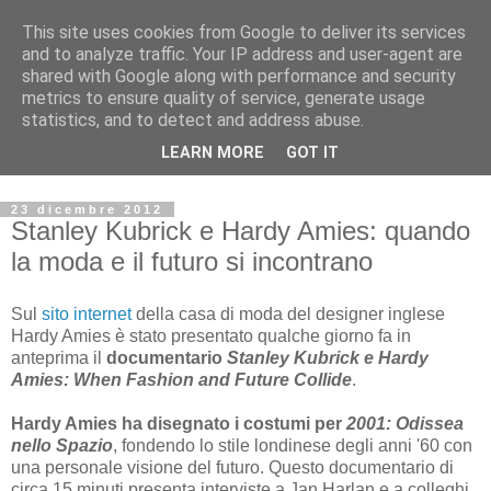
This site uses cookies from Google to deliver its services
Archivio Kubrick: Blog
and to analyze traffic. Your IP address and user-agent are
shared with Google along with performance and security
metrics to ensure quality of service, generate usage
Commenti e notizie su Stanley Kubrick.
statistics, and to detect and address abuse.
Segnalazione di eventi, nuovi libri in uscita, recensioni,
LEARN MORE
GOT IT
mostre e appuntamenti.
23 dicembre 2012
Stanley Kubrick e Hardy Amies: quando
la moda e il futuro si incontrano
Sul
sito internet
della casa di moda del designer inglese
Hardy Amies è stato presentato qualche giorno fa in
anteprima il
documentario
Stanley Kubrick e Hardy
Amies: When Fashion and Future Collide
.
Hardy Amies ha disegnato i costumi per
2001: Odissea
nello Spazio
, fondendo lo stile londinese degli anni '60 con
una personale visione del futuro. Questo documentario di
circa 15 minuti presenta interviste a Jan Harlan e a colleghi