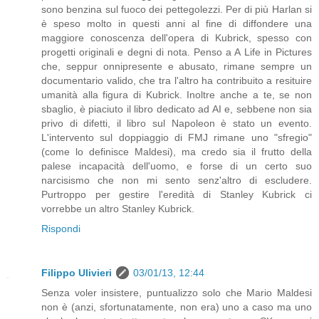
sono benzina sul fuoco dei pettegolezzi. Per di più Harlan si
è speso molto in questi anni al fine di diffondere una
maggiore conoscenza dell'opera di Kubrick, spesso con
progetti originali e degni di nota. Penso a A Life in Pictures
che, seppur onnipresente e abusato, rimane sempre un
documentario valido, che tra l'altro ha contribuito a resituire
umanità alla figura di Kubrick. Inoltre anche a te, se non
sbaglio, è piaciuto il libro dedicato ad AI e, sebbene non sia
privo di difetti, il libro sul Napoleon è stato un evento.
L'intervento sul doppiaggio di FMJ rimane uno "sfregio"
(come lo definisce Maldesi), ma credo sia il frutto della
palese incapacità dell'uomo, e forse di un certo suo
narcisismo che non mi sento senz'altro di escludere.
Purtroppo per gestire l'eredità di Stanley Kubrick ci
vorrebbe un altro Stanley Kubrick.
Rispondi
Filippo Ulivieri
03/01/13, 12:44
Senza voler insistere, puntualizzo solo che Mario Maldesi
non è (anzi, sfortunatamente, non era) uno a caso ma uno