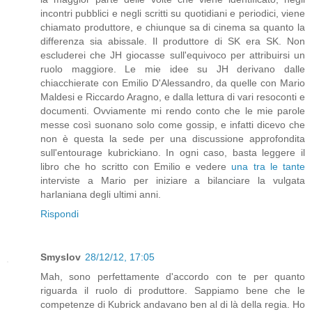
incontri pubblici e negli scritti su quotidiani e periodici, viene
chiamato produttore, e chiunque sa di cinema sa quanto la
differenza sia abissale. Il produttore di SK era SK. Non
escluderei che JH giocasse sull'equivoco per attribuirsi un
ruolo maggiore. Le mie idee su JH derivano dalle
chiacchierate con Emilio D'Alessandro, da quelle con Mario
Maldesi e Riccardo Aragno, e dalla lettura di vari resoconti e
documenti. Ovviamente mi rendo conto che le mie parole
messe così suonano solo come gossip, e infatti dicevo che
non è questa la sede per una discussione approfondita
sull'entourage kubrickiano. In ogni caso, basta leggere il
libro che ho scritto con Emilio e vedere
una tra le tante
interviste a Mario per iniziare a bilanciare la vulgata
harlaniana degli ultimi anni.
Rispondi
Smyslov
28/12/12, 17:05
Mah, sono perfettamente d'accordo con te per quanto
riguarda il ruolo di produttore. Sappiamo bene che le
competenze di Kubrick andavano ben al di là della regia. Ho