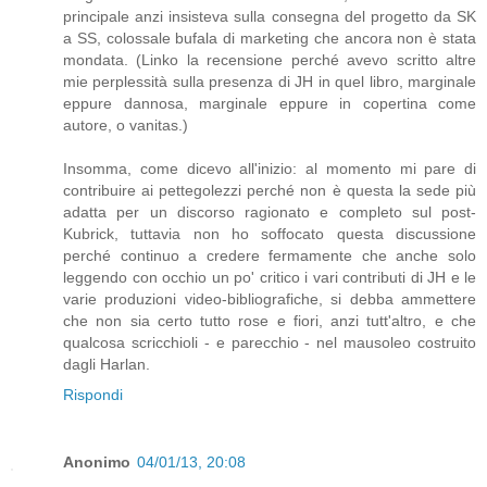
principale anzi insisteva sulla consegna del progetto da SK
a SS, colossale bufala di marketing che ancora non è stata
mondata. (Linko la recensione perché avevo scritto altre
mie perplessità sulla presenza di JH in quel libro, marginale
eppure dannosa, marginale eppure in copertina come
autore, o vanitas.)
Insomma, come dicevo all'inizio: al momento mi pare di
contribuire ai pettegolezzi perché non è questa la sede più
adatta per un discorso ragionato e completo sul post-
Kubrick, tuttavia non ho soffocato questa discussione
perché continuo a credere fermamente che anche solo
leggendo con occhio un po' critico i vari contributi di JH e le
varie produzioni video-bibliografiche, si debba ammettere
che non sia certo tutto rose e fiori, anzi tutt'altro, e che
qualcosa scricchioli - e parecchio - nel mausoleo costruito
dagli Harlan.
Rispondi
Anonimo
04/01/13, 20:08