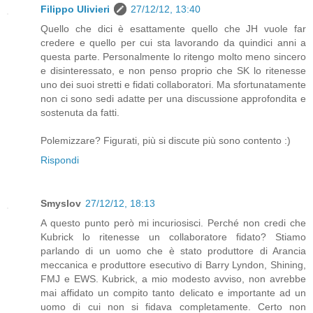
Filippo Ulivieri
27/12/12, 13:40
Quello che dici è esattamente quello che JH vuole far
credere e quello per cui sta lavorando da quindici anni a
questa parte. Personalmente lo ritengo molto meno sincero
e disinteressato, e non penso proprio che SK lo ritenesse
uno dei suoi stretti e fidati collaboratori. Ma sfortunatamente
non ci sono sedi adatte per una discussione approfondita e
sostenuta da fatti.
Polemizzare? Figurati, più si discute più sono contento :)
Rispondi
Smyslov
27/12/12, 18:13
A questo punto però mi incuriosisci. Perché non credi che
Kubrick lo ritenesse un collaboratore fidato? Stiamo
parlando di un uomo che è stato produttore di Arancia
meccanica e produttore esecutivo di Barry Lyndon, Shining,
FMJ e EWS. Kubrick, a mio modesto avviso, non avrebbe
mai affidato un compito tanto delicato e importante ad un
uomo di cui non si fidava completamente. Certo non