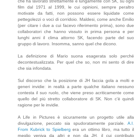
che ha lavorato strettamente e lungamente con SK, su ogni
film dal 1971 al 1999, le cui opinioni, sempre peraltro
motivate da fatti, non possono essere liquidate come
pettegolezzi o voci di corridoio. Maldesi, come anche Emilio
(per citare i due a cui facevo riferimento prima), sono due
collaboratori che hanno vissuto in prima persona e per
lunghi anni il clima attorno SK, facendo parte del suo
gruppo di lavoro. Insomma, sanno quel che dicono.
La definizione di Mario suona esagerata solo perché
decontestualizzata. Per quel che so, non mi sento di dire
che sia infondata.
Sul discorso che la posizione di JH faccia gola a molti e
generi invidie: in realtà a parte qualche italiano nessuno
contesta il suo ruolo, che viene preso acriticamente come
quello del più stretto collaboratore di SK. Non c'è quindi
ragione per le invidie.
A Life in Pictures è sicuramente un progetto utile alla
divulgazione, peccato sia spudoratamente parziale.
A.I.
From Kubrick to Spielberg
era un ottimo libro, ma tutto il
meglio veniva da altri e non da JH, il cui contributo