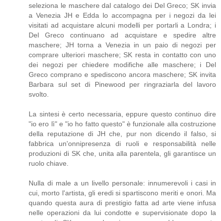
seleziona le maschere dal catalogo dei Del Greco; SK invia
a Venezia JH e Edda lo accompagna per i negozi da lei
visitati ad acquistare alcuni modelli per portarli a Londra; i
Del Greco continuano ad acquistare e spedire altre
maschere; JH torna a Venezia in un paio di negozi per
comprare ulteriori maschere; SK resta in contatto con uno
dei negozi per chiedere modifiche alle maschere; i Del
Greco comprano e spediscono ancora maschere; SK invita
Barbara sul set di Pinewood per ringraziarla del lavoro
svolto.
La sintesi è certo necessaria, eppure questo continuo dire
"io ero lì" e "io ho fatto questo" è funzionale alla costruzione
della reputazione di JH che, pur non dicendo il falso, si
fabbrica un'onnipresenza di ruoli e responsabilità nelle
produzioni di SK che, unita alla parentela, gli garantisce un
ruolo chiave.
Nulla di male a un livello personale: innumerevoli i casi in
cui, morto l'artista, gli eredi si spartiscono meriti e onori. Ma
quando questa aura di prestigio fatta ad arte viene infusa
nelle operazioni da lui condotte e supervisionate dopo la