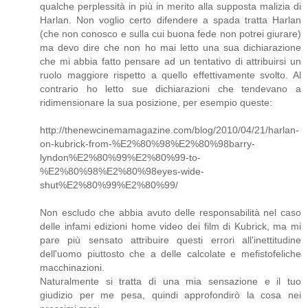
qualche perplessità in più in merito alla supposta malizia di
Harlan. Non voglio certo difendere a spada tratta Harlan
(che non conosco e sulla cui buona fede non potrei giurare)
ma devo dire che non ho mai letto una sua dichiarazione
che mi abbia fatto pensare ad un tentativo di attribuirsi un
ruolo maggiore rispetto a quello effettivamente svolto. Al
contrario ho letto sue dichiarazioni che tendevano a
ridimensionare la sua posizione, per esempio queste:
http://thenewcinemamagazine.com/blog/2010/04/21/harlan-
on-kubrick-from-%E2%80%98%E2%80%98barry-
lyndon%E2%80%99%E2%80%99-to-
%E2%80%98%E2%80%98eyes-wide-
shut%E2%80%99%E2%80%99/
Non escludo che abbia avuto delle responsabilità nel caso
delle infami edizioni home video dei film di Kubrick, ma mi
pare più sensato attribuire questi errori all'inettitudine
dell'uomo piuttosto che a delle calcolate e mefistofeliche
macchinazioni.
Naturalmente si tratta di una mia sensazione e il tuo
giudizio per me pesa, quindi approfondirò la cosa nei