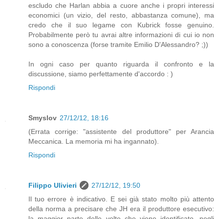
escludo che Harlan abbia a cuore anche i propri interessi
economici (un vizio, del resto, abbastanza comune), ma
credo che il suo legame con Kubrick fosse genuino.
Probabilmente però tu avrai altre informazioni di cui io non
sono a conoscenza (forse tramite Emilio D'Alessandro? ;))
In ogni caso per quanto riguarda il confronto e la
discussione, siamo perfettamente d'accordo : )
Rispondi
Smyslov
27/12/12, 18:16
(Errata corrige: "assistente del produttore" per Arancia
Meccanica. La memoria mi ha ingannato).
Rispondi
Filippo Ulivieri
27/12/12, 19:50
Il tuo errore è indicativo. E sei già stato molto più attento
della norma a precisare che JH era il produttore esecutivo:
la maggior parte delle volte che viene identificato, negli