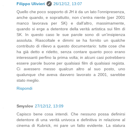
Filippo Ulivieri
26/12/12, 13:07
Quello che poco sopporto di JH è da un lato l'onnipresenza,
anche quando, e soprattutto, non c'entra niente (per 2001
manco lavorava per SK) e dall'altro, massimamente,
quando si erge a detentore della verità artistica sui film di
SK. In questo caso le sue parole sono di un'insipienza
assoluta. Riascoltale e dimmi se ha fornito un qualche
contributo di rilievo a questo documentario: tutte cose che
ha già detto e ridetto, senza contare quanto poco erano
interessanti perfino la prima volta; in alcuni casi potrebbero
essere parole buone per qualsiasi film di qualsiasi regista.
Ci avessero messo qualcun altro al suo posto, uno
qualunque che aveva davvero lavorato a 2001, sarebbe
stato meglio.
Rispondi
Smyslov
27/12/12, 13:09
Capisco bene cosa intendi. Che nessuno possa definirsi
detentore di una verità univoca e definitiva in relazione al
cinema di Kubrick, mi pare un fatto evidente. La statura