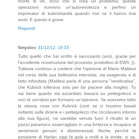
morte di SK, ecco che si crea un problema: queste
operazioni ricevono un'autorevolezza e perfino un
imprimatur di kubrickianità quando non ce li hanno mai
avuti. E questo è grave.
Rispondi
Smyslov
31/12/12, 19:33
Tutto quello che hai scritto è sacrosanto (anzi, grazie per
l'eccellente ricostruzione del processo produttivo di EWS ;)).
Tuttavia continuo a credere che l'opinione di Mario Maldesi
nel corso della sua bellissima intervista, sia esagerata e di
fatto infondata (Maldesi parla di una persona "vendicativa",
che Kubrick tollerava solo per far piacere alla moglie). Tu
sai bene quanto sia azzardato basarsi su pettegolezzi e
voci di corridoio per formarsi un'opinione. Se avessimo fatto
la stessa cosa con Kubrick (cioè se ci fossimo basati
soltanto sulle dicerie e i pettegolezzi che circolavano intorno
alla sua figura), ne sarebbe venuto fuori il ritratto di un
pazzo paranoico asserragliato in una fortezza e incapace di
sentimenti genuini e disinteressati. Anche perché la
posizione di Harlan oggi fa gola a molti e le invide, si sa,