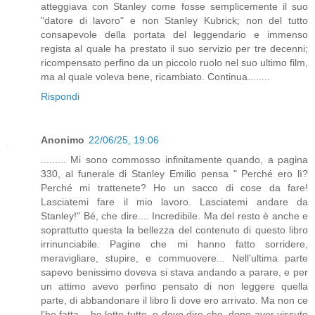
atteggiava con Stanley come fosse semplicemente il suo
"datore di lavoro" e non Stanley Kubrick; non del tutto
consapevole della portata del leggendario e immenso
regista al quale ha prestato il suo servizio per tre decenni;
ricompensato perfino da un piccolo ruolo nel suo ultimo film,
ma al quale voleva bene, ricambiato. Continua........
Rispondi
Anonimo
22/06/25, 19:06
......... Mi sono commosso infinitamente quando, a pagina
330, al funerale di Stanley Emilio pensa " Perché ero lì?
Perché mi trattenete? Ho un sacco di cose da fare!
Lasciatemi fare il mio lavoro. Lasciatemi andare da
Stanley!" Bé, che dire.... Incredibile. Ma del resto è anche e
soprattutto questa la bellezza del contenuto di questo libro
irrinunciabile. Pagine che mi hanno fatto sorridere,
meravigliare, stupire, e commuovere... Nell'ultima parte
sapevo benissimo doveva si stava andando a parare, e per
un attimo avevo perfino pensato di non leggere quella
parte, di abbandonare il libro lì dove ero arrivato. Ma non ce
l'ho fatta... ho letto tutto, e devo dire che, dopo aver vissuto