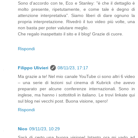
Sono d'accordo con te, Eco e Stanley: "è che il dettaglio è
molto presente, ripetutamente, e come tale è degno di
attenzione interpretativa". Siamo liberi di dare ognuno la
propria interpretazione. Rivedrò il tuo video più volte, una
non basta per poter valutare meglio.
Che regalo inaspettato il sito e il blog! Grazie di cuore.
Rispondi
Filippo Ulivieri
08/11/23, 17:17
Ma grazie a te! Nel mio canale YouTube ci sono altri 6 video
– una serie di lezioni sul cinema di Kubrick che avevo
preparato per alcune conferenze internazionali. Sono in
inglese, ma hanno i sottotitoli in italiano. Le trovi linkate qui
sul blog nei vecchi post. Buona visione, spero!
Rispondi
Nico
09/11/23, 10:29
Sarà di certo una buona visione! Intanto ora mi vado ad