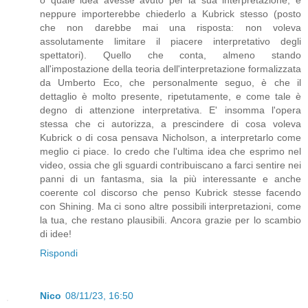
o quale idea avesse avuto per la sua interpretazione; e
neppure importerebbe chiederlo a Kubrick stesso (posto
che non darebbe mai una risposta: non voleva
assolutamente limitare il piacere interpretativo degli
spettatori). Quello che conta, almeno stando
all'impostazione della teoria dell'interpretazione formalizzata
da Umberto Eco, che personalmente seguo, è che il
dettaglio è molto presente, ripetutamente, e come tale è
degno di attenzione interpretativa. E' insomma l'opera
stessa che ci autorizza, a prescindere di cosa voleva
Kubrick o di cosa pensava Nicholson, a interpretarlo come
meglio ci piace. Io credo che l'ultima idea che esprimo nel
video, ossia che gli sguardi contribuiscano a farci sentire nei
panni di un fantasma, sia la più interessante e anche
coerente col discorso che penso Kubrick stesse facendo
con Shining. Ma ci sono altre possibili interpretazioni, come
la tua, che restano plausibili. Ancora grazie per lo scambio
di idee!
Rispondi
Nico
08/11/23, 16:50