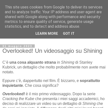
This site uses cookies from Google to deliver its services
Archivio Kubrick: Blog
and to analyze traffic. Your IP address and user-agent are
shared with Google along with performance and security
metrics to ensure quality of service, generate usage
Commenti e notizie su Stanley Kubrick.
statistics, and to detect and address abuse.
Segnalazione di eventi, nuovi libri in uscita, recensioni,
LEARN MORE
GOT IT
mostre e appuntamenti.
31 maggio 2023
Overlooked! Un videosaggio su Shining
C’è
una cosa alquanto strana
in
Shining
di Stanley
Kubrick, un dettaglio che molto probabilmente non avete mai
notato.
Eppure c’è, dappertutto nel film. È bizzarro, e
soprattutto
inquietante
. Che cosa significa?
Overlooked!
è il mio primo videosaggio. Dopo la serie
Cracking the Kube
che presenta i miei saggi accademici, ho
deciso di realizzare un video su un dettaglio di
Shining
che