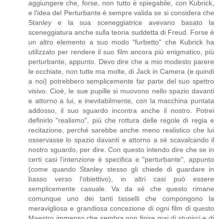
aggiungere che, forse, non tutto è spiegabile, con Kubrick,
e l'idea del Perturbante è sempre valida se si considera che
Stanley e la sua sceneggiatrice avevano basato la
sceneggiatura anche sulla teoria suddetta di Freud. Forse è
un altro elemento a suo modo "furbetto" che Kubrick ha
utilizzato per rendere il suo film ancora più enigmatico, più
perturbante, appunto. Devo dire che a mio modesto parere
le occhiate, non tutte ma molte, di Jack in Camera (e quindi
a noi) potrebbero semplicemente far parte del suo spettro
visivo. Cioè, le sue pupille si muovono nello spazio davanti
e attorno a lui, e inevitabilmente, con la macchina puntata
addosso, il suo sguardo incontra anche il nostro. Potrei
definirlo "realismo", più che rottura delle regole di regia e
recitazione, perché sarebbe anche meno realistico che lui
osservasse lo spazio davanti e attorno a sé scavalcando il
nostro sguardo, per dire. Con questo intendo dire che se in
certi casi l'intenzione è specifica e "perturbante", appunto
(come quando Stanley stesso gli chiede di guardare in
basso verso l'obiettivo), in altri casi può essere
semplicemente casuale. Va da sé che questo rimane
comunque uno dei tanti tasselli che compongono la
meravigliosa e grandiosa concezione di ogni film di questo
Maestro immenso che sembra non finire mai di stupirci e di