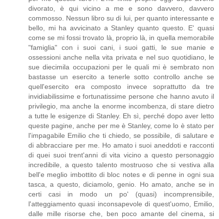
divorato, è qui vicino a me e sono davvero, davvero
commosso. Nessun libro su di lui, per quanto interessante e
bello, mi ha avvicinato a Stanley quanto questo. E' quasi
come se mi fossi trovato là, proprio là, in quella memorabile
"famiglia" con i suoi cani, i suoi gatti, le sue manie e
ossessioni anche nella vita privata e nel suo quotidiano, le
sue diecimila occupazioni per le quali mi è sembrato non
bastasse un esercito a tenerle sotto controllo anche se
quell'esercito era composto invece soprattutto da tre
invidiabilissime e fortunatissime persone che hanno avuto il
privilegio, ma anche la enorme incombenza, di stare dietro
a tutte le esigenze di Stanley. Eh sì, perché dopo aver letto
queste pagine, anche per me è Stanley, come lo è stato per
l'impagabile Emilio che ti chiedo, se possibile, di salutare e
di abbracciare per me. Ho amato i suoi aneddoti e racconti
di quei suoi trent'anni di vita vicino a questo personaggio
incredibile, a questo talento mostruoso che si vestiva alla
bell'e meglio imbottito di bloc notes e di penne in ogni sua
tasca, a questo, diciamolo, genio. Ho amato, anche se in
certi casi in modo un po' (quasi) incomprensibile,
l'atteggiamento quasi inconsapevole di quest'uomo, Emilio,
dalle mille risorse che, ben poco amante del cinema, si