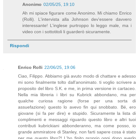
Anonimo
02/05/25, 19:10
Ah mi spiace figurare come Anonimo. Mi chiamo Enrico
(Rolli). L'intervista alla Johnson dev'essere davvero
interessante! L'inglese purtroppo lo leggo male, ma i
video con i sottotitoli li guarderò sicuramente.
Rispondi
Enrico Rolli
22/06/25, 19:06
Ciao, Filippo. Abbiamo già avuto modo di chattare e adesso
mi sono finalmente tolto dall'anonimato. ti voglio scrivere a
proposito del libro S.K. e me, in prima versione in cartaceo.
Nella mia libreria i libri su Kubrick abbondano, ma per
qualche curiosa ragione (forse per una sorta di
assuefazione) questo lo avevo fin qui snobbato. Bé, ero
giovane (si fa per dire) e stupido. Sicuramente la lista di
complimenti e messaggi riguardo questo libro e altri tuoi
contributi kubrickiani abbonderanno, ma come posso, io
grande ammiratore di Stanley, non farti sapere cosa è stato
per me questo libro?! L'ho finito proprio oggi dopo averlo