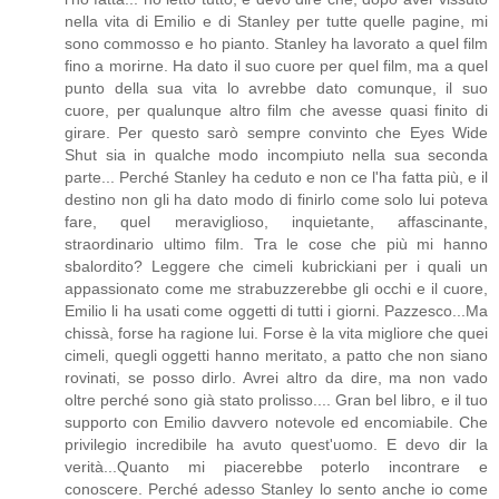
nella vita di Emilio e di Stanley per tutte quelle pagine, mi
sono commosso e ho pianto. Stanley ha lavorato a quel film
fino a morirne. Ha dato il suo cuore per quel film, ma a quel
punto della sua vita lo avrebbe dato comunque, il suo
cuore, per qualunque altro film che avesse quasi finito di
girare. Per questo sarò sempre convinto che Eyes Wide
Shut sia in qualche modo incompiuto nella sua seconda
parte... Perché Stanley ha ceduto e non ce l'ha fatta più, e il
destino non gli ha dato modo di finirlo come solo lui poteva
fare, quel meraviglioso, inquietante, affascinante,
straordinario ultimo film. Tra le cose che più mi hanno
sbalordito? Leggere che cimeli kubrickiani per i quali un
appassionato come me strabuzzerebbe gli occhi e il cuore,
Emilio li ha usati come oggetti di tutti i giorni. Pazzesco...Ma
chissà, forse ha ragione lui. Forse è la vita migliore che quei
cimeli, quegli oggetti hanno meritato, a patto che non siano
rovinati, se posso dirlo. Avrei altro da dire, ma non vado
oltre perché sono già stato prolisso.... Gran bel libro, e il tuo
supporto con Emilio davvero notevole ed encomiabile. Che
privilegio incredibile ha avuto quest'uomo. E devo dir la
verità...Quanto mi piacerebbe poterlo incontrare e
conoscere. Perché adesso Stanley lo sento anche io come