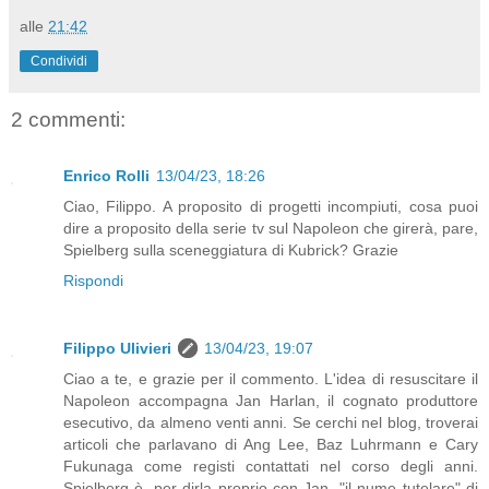
alle
21:42
Condividi
2 commenti:
Enrico Rolli
13/04/23, 18:26
Ciao, Filippo. A proposito di progetti incompiuti, cosa puoi
dire a proposito della serie tv sul Napoleon che girerà, pare,
Spielberg sulla sceneggiatura di Kubrick? Grazie
Rispondi
Filippo Ulivieri
13/04/23, 19:07
Ciao a te, e grazie per il commento. L'idea di resuscitare il
Napoleon accompagna Jan Harlan, il cognato produttore
esecutivo, da almeno venti anni. Se cerchi nel blog, troverai
articoli che parlavano di Ang Lee, Baz Luhrmann e Cary
Fukunaga come registi contattati nel corso degli anni.
Spielberg è, per dirla proprio con Jan, "il nume tutelare" di