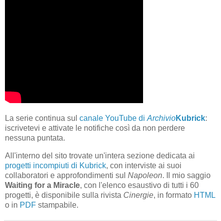
La serie continua sul
canale YouTube di
Archivio
Kubrick
:
iscrivetevi e attivate le notifiche così da non perdere
nessuna puntata.
All'interno del sito trovate un'intera sezione dedicata ai
progetti incompiuti di Kubrick
, con interviste ai suoi
collaboratori e approfondimenti sul
Napoleon
. Il mio saggio
Waiting for a Miracle
, con l'elenco esaustivo di tutti i 60
progetti, è disponibile sulla rivista
Cinergie
, in formato
HTML
o in
PDF
stampabile.