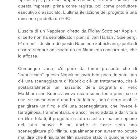
questa impresa: prima come regista, poi come produttore
esecutivo o associato. L'ultima iterazione del progetto è una
miniserie prodotta da HBO.
L'uscita di un Napoleon diretto da Ridley Scott per Apple +
di certo non ha semplificato i piani di Jan Harlan / Spielberg.
E' un po' il destino di questo Napoleon kubrickiano, quello di
essere sempre anticipato da un Napoleon concorrente, che
lo affossa.
Comunque vada, c'è però da tener presente che di
"kubrickiano" questo Napoleon avrà ben poco. Intanto non
c'è una sceneggiatura di Kubrick: c'è un trattamento, che è
sostanzialmente un riassunto della biografia di Felix
Markham che Kubrick aveva usato come fonte principale e
che, se anche non è una brutta lettura, non è certo usabile
per girare un film; e c'è una sceneggiatura, che invece è
farraginosa, frammentaria, e ancor meno adatta a dar vita a
un film. Infatti, il progetto è stato riscritto e ha un copione
del tutto nuovo. E se anche ci fosse stata una
sceneggiatura più rifinita, ugualmente non avremmo potuto
mai dire che il risultante film sarebbe stato in qualche modo