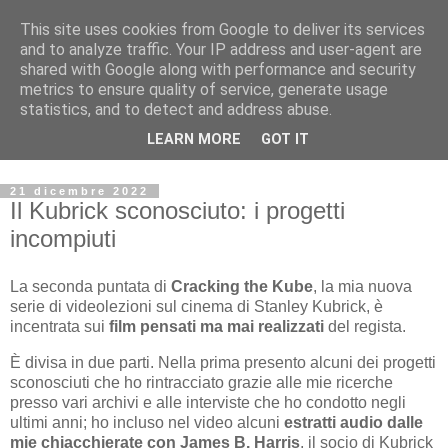
This site uses cookies from Google to deliver its services
Archivio Kubrick: Blog
and to analyze traffic. Your IP address and user-agent are
shared with Google along with performance and security
metrics to ensure quality of service, generate usage
Commenti e notizie su Stanley Kubrick.
statistics, and to detect and address abuse.
Segnalazione di eventi, nuovi libri in uscita, recensioni,
LEARN MORE
GOT IT
mostre e appuntamenti.
21 dicembre 2022
Il Kubrick sconosciuto: i progetti
incompiuti
La seconda puntata di
Cracking the Kube
, la mia nuova
serie di videolezioni sul cinema di Stanley Kubrick, è
incentrata sui
film pensati ma mai realizzati
del regista.
È divisa in due parti. Nella prima presento alcuni dei progetti
sconosciuti che ho rintracciato grazie alle mie ricerche
presso vari archivi e alle interviste che ho condotto negli
ultimi anni; ho incluso nel video alcuni
estratti audio dalle
mie chiacchierate con James B. Harris
, il socio di Kubrick