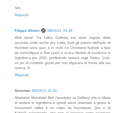
Sim
Rispondi
Filippo Ulivieri
08/03/12, 01:49
Well done! Tra l'altro Gaffney era stato regista della
seconda unità anche per
Lolita
(tutti gli esterni dell'auto di
Humbert sono suoi, e in molti c'è Christiane Kubrick a fare
da controfigura a Sue Lyon) e si era rifiutato di trasferirsi in
Inghilterra per
2001
, preferendo restare negli States. Così,
un po' di contesto giusto per non sfigurare di fronte alla tua
ricerca :D
Rispondi
Anonimo
08/03/12, 01:56
Ahahaha! Mondiale! Beh l'anedotto su Gaffney che si rifiuta
di andare in inghilterra e quindi viene chiamato a girare la
monument valley è un colpo da fuoriclasse. (tuo e di
Kubrick ovviamente, che non si lasciava certo scappare