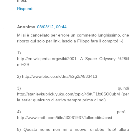
mesi.
Rispondi
Anonimo
08/03/12, 00:44
Mi si è cancellato per errore un commento lunghissimo, che
riporto qui solo per link, lascio a Filippo fare il compito! :-)
1)
http://en.wikipedia.org/wiki/2001:_A_Space_Odyssey_%28fil
m%29
2) http://www.bbc.co.uk/dna/h2g2/A533413
3) quindi
http://stanleykubrick.yuku.com/topic/49#.T1fx0SO0ubM (per
la serie: qualcuno ci arriva sempre prima di noi)
4) però...
http://www.imdb.com/title/tt0061937/fullcredits#cast
5) Questo nome non mi è nuovo, direbbe Totò! allora