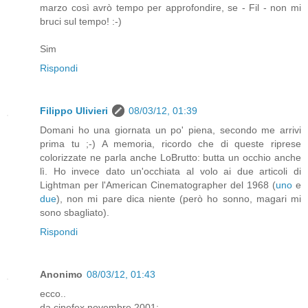
marzo così avrò tempo per approfondire, se - Fil - non mi
bruci sul tempo! :-)
Sim
Rispondi
Filippo Ulivieri
08/03/12, 01:39
Domani ho una giornata un po' piena, secondo me arrivi
prima tu ;-) A memoria, ricordo che di queste riprese
colorizzate ne parla anche LoBrutto: butta un occhio anche
lì. Ho invece dato un'occhiata al volo ai due articoli di
Lightman per l'American Cinematographer del 1968 (
uno
e
due
), non mi pare dica niente (però ho sonno, magari mi
sono sbagliato).
Rispondi
Anonimo
08/03/12, 01:43
ecco..
da cinefex novembre 2001: