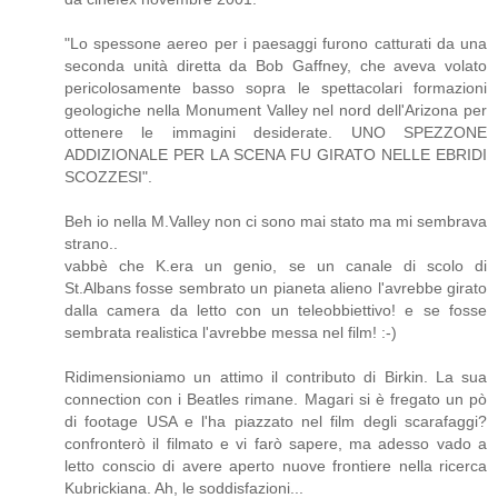
"Lo spessone aereo per i paesaggi furono catturati da una
seconda unità diretta da Bob Gaffney, che aveva volato
pericolosamente basso sopra le spettacolari formazioni
geologiche nella Monument Valley nel nord dell'Arizona per
ottenere le immagini desiderate. UNO SPEZZONE
ADDIZIONALE PER LA SCENA FU GIRATO NELLE EBRIDI
SCOZZESI".
Beh io nella M.Valley non ci sono mai stato ma mi sembrava
strano..
vabbè che K.era un genio, se un canale di scolo di
St.Albans fosse sembrato un pianeta alieno l'avrebbe girato
dalla camera da letto con un teleobbiettivo! e se fosse
sembrata realistica l'avrebbe messa nel film! :-)
Ridimensioniamo un attimo il contributo di Birkin. La sua
connection con i Beatles rimane. Magari si è fregato un pò
di footage USA e l'ha piazzato nel film degli scarafaggi?
confronterò il filmato e vi farò sapere, ma adesso vado a
letto conscio di avere aperto nuove frontiere nella ricerca
Kubrickiana. Ah, le soddisfazioni...