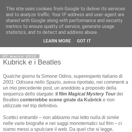
This site uses cookies from Google to deliver its services
Archivio Kubrick: Blog
and to analyze traffic. Your IP address and user-agent are
shared with Google along with performance and security
metrics to ensure quality of service, generate usage
Commenti e notizie su Stanley Kubrick.
statistics, and to detect and address abuse.
Segnalazione di eventi, nuovi libri in uscita, recensioni,
LEARN MORE
GOT IT
mostre e appuntamenti.
07 marzo 2012
Kubrick e i Beatles
Qualche giorno fa Simone Odino, superesperto italiano di
2001: Odissea nello Spazio
, aveva riportato, nei commenti a
un mio precedente post, un aneddoto a proposito della
sequenza dello stargate:
il film
Magical Mystery Tour
dei
Beatles
conterrebbe scene girate da Kubrick
e non
utilizzate nel trip definitivo.
Scettici entrambi – non abbiamo mai letto nulla di simile
nelle varie biografie e nei saggi monotematici sul film – ci
siamo messi a spulciare il web. Da quel che si legge,