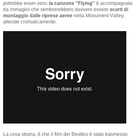
potrebbe esser vero:
la canzone "Flying"
è accompagnata
da immagini che sembrerebbero davvero essere
scarti di
montaggio dalle riprese aeree
nella Monument Valley,
alterate cromaticamente.
La cosa strana, è che il film dei Beatles è stato trasmesso