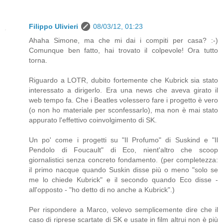
Filippo Ulivieri
08/03/12, 01:23
Ahaha Simone, ma che mi dai i compiti per casa? :-)
Comunque ben fatto, hai trovato il colpevole! Ora tutto
torna.
Riguardo a LOTR, dubito fortemente che Kubrick sia stato
interessato a dirigerlo. Era una news che aveva girato il
web tempo fa. Che i Beatles volessero fare i progetto è vero
(o non ho materiale per sconfessarlo), ma non è mai stato
appurato l'effettivo coinvolgimento di SK.
Un po' come i progetti su "Il Profumo" di Suskind e "Il
Pendolo di Foucault" di Eco, nient'altro che scoop
giornalistici senza concreto fondamento. (per completezza:
il primo nacque quando Suskin disse più o meno "solo se
me lo chiede Kubrick" e il secondo quando Eco disse -
all'opposto - "ho detto di no anche a Kubrick".)
Per rispondere a Marco, volevo semplicemente dire che il
caso di riprese scartate di SK e usate in film altrui non è più