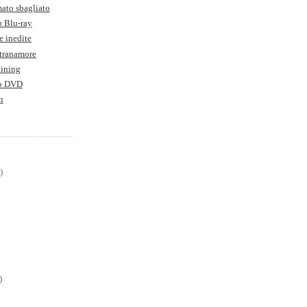
ato sbagliato
o Blu-ray
e inedite
Stranamore
hining
to DVD
n
)
)