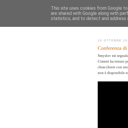
This site uses cookies from Google to 
are shared with Google along with per
AK
statistics, and to detect and address 
Novità
Mappa de
10 OTTOBRE 20
Conferenza di
Smyslov mi segnala 
Ciment ha tenuto pr
chiacchiere con uno
non è disponibile n