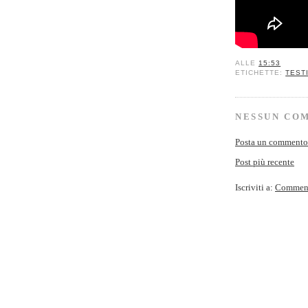
ALLE
15:53
ETICHETTE:
TEST
NESSUN CO
Posta un commento
Post più recente
Iscriviti a:
Commenti