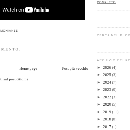
COMPLETO
IMONIANZE
CERCA NEL BLO
MMENTO:
ARCHIVIO DEI P
►
2026
(4)
Home page
Post più vecchio
►
2025
(3)
 sul post (Atom)
►
2024
(7)
►
2023
(9)
►
2022
(3)
►
2020
(5)
►
2019
(11)
►
2018
(8)
►
2017
(1)