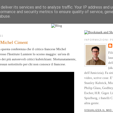
deliver its services and to analyze traffic. Your IP address and 
formance and security metrics to ensure quality of service, gen
Vita
Opere
Parole
Testimonianze
Riso
abuse.
l sito
Community
Blog
Crediti
11
INFORMAZIONI 
 Michel Ciment
questa conferenza che il critico francese Michel
Fil
esso l'Institute Lumiere lo scorso maggio: un'ora di
lau
 dei più autorevoli critici kubrickiani. Sfortunatamente,
del
essun sottotitolo per chi non conosce il francese.
(ak
dell'Amicizia). Fa sit
video, scrive cose. E
Stanley Kubrick, Mic
Philip Glass, Godfre
Escher, H.R. Giger. L
Spielberg, i fratelli 
altra gente.
VISUALIZZA IL MIO