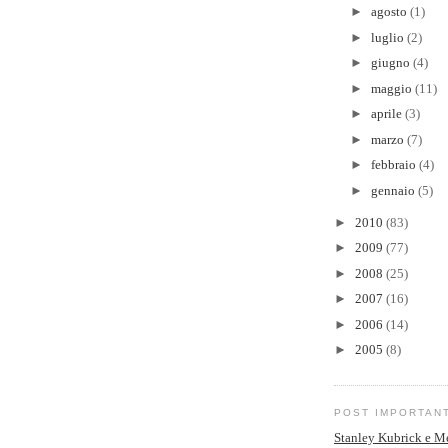
►
agosto
(1)
►
luglio
(2)
►
giugno
(4)
►
maggio
(11)
►
aprile
(3)
►
marzo
(7)
►
febbraio
(4)
►
gennaio
(5)
►
2010
(83)
►
2009
(77)
►
2008
(25)
►
2007
(16)
►
2006
(14)
►
2005
(8)
POST IMPORTAN
Stanley Kubrick e M