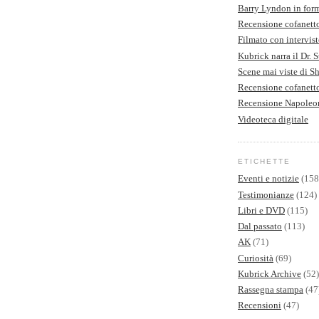
Barry Lyndon in form
Recensione cofanett
Filmato con intervist
Kubrick narra il Dr. 
Scene mai viste di S
Recensione cofanet
Recensione Napoleo
Videoteca digitale
ETICHETTE
Eventi e notizie
(158
Testimonianze
(124)
Libri e DVD
(115)
Dal passato
(113)
AK
(71)
Curiosità
(69)
Kubrick Archive
(52)
Rassegna stampa
(47
Recensioni
(47)