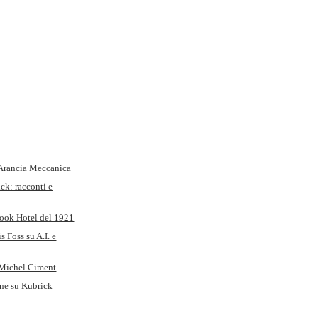
 Arancia Meccanica
ck: racconti e
look Hotel del 1921
s Foss su A.I. e
 Michel Ciment
e su Kubrick