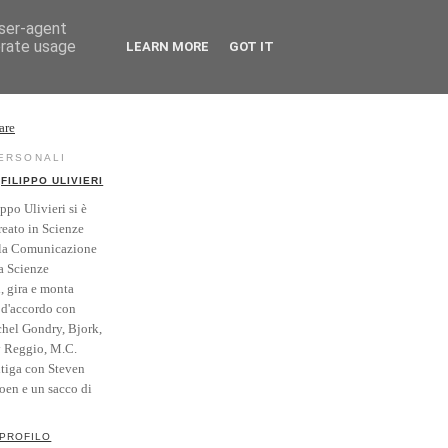
user-agent
erate usage
LEARN MORE
GOT IT
rse
Vintage
PERSONALI
FILIPPO ULIVIERI
ippo Ulivieri si è
reato in Scienze
la Comunicazione
a Scienze
i, gira e monta
' d'accordo con
hel Gondry, Bjork,
y Reggio, M.C.
itiga con Steven
Coen e un sacco di
 PROFILO