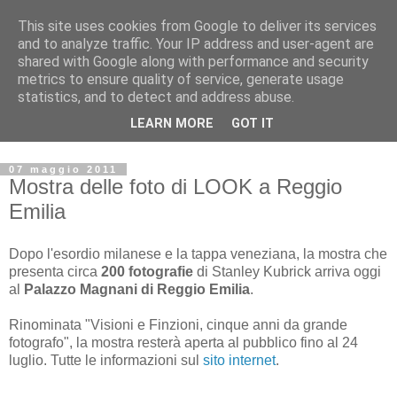
This site uses cookies from Google to deliver its services
Archivio Kubrick: Blog
and to analyze traffic. Your IP address and user-agent are
shared with Google along with performance and security
metrics to ensure quality of service, generate usage
Commenti e notizie su Stanley Kubrick.
statistics, and to detect and address abuse.
Segnalazione di eventi, nuovi libri in uscita, recensioni,
LEARN MORE
GOT IT
mostre e appuntamenti.
07 maggio 2011
Mostra delle foto di LOOK a Reggio
Emilia
Dopo l'esordio milanese e la tappa veneziana, la mostra che
presenta circa
200 fotografie
di Stanley Kubrick arriva oggi
al
Palazzo Magnani di Reggio Emilia
.
Rinominata "Visioni e Finzioni, cinque anni da grande
fotografo", la mostra resterà aperta al pubblico fino al 24
luglio. Tutte le informazioni sul
sito internet
.