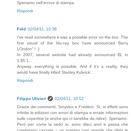
Speriamo nell'errore di stampa.
Rispondi
Fréd
02/04/11, 10:38
I've read somewhere it was a possible error on the box. The
first visual of the blu-ray box have announced Barry
LOndon" ! :)
In 2007, several website had already announced BL in
1.85:1...
Anyway, everything is possible. And if it's a reality, they
would have finally killed Stanley Kubrick...
Rispondi
Filippo Ulivieri
02/04/11, 10:52
Grazie dei commenti, Smyslov e Frédéric. Sì, in effetti sono
infinite le edizioni con errori di stampa e errate informazioni
sulle copertine (e anche qui ci sarebbe da ridire). Speriamo.
Però per come la vedo io, sono dieci anni e passa che
combinano cazzate – un numero così grande che sfida le