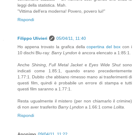
leggi della statistica. Mah.
"Vittima dell'era moderna! Povero, povero lui!"
Rispondi
Filippo Ulivieri
05/04/11, 11:40
Ho appena trovato la grafica della
copertina del box
con i
10 dischi Blu-ray:
Barry Lyndon
è ancora elencato a 1:85:1.
Anche
Shining
,
Full Metal Jacket
e
Eyes Wide Shut
sono
indicati come 1.85:1, quando erano precedentemente
1.77:1. Dubito che abbiano rimesso mano ai trasferimenti di
questi film, quindi è probabile un errore di stampa e tutti
questi film saranno a 1.77:1.
Resta ugualmente il mistero (per non chiamarlo il crimine)
di non aver trasferito
Barry Lyndon
a 1.66:1 come
Lolita
.
Rispondi
Anonimo
09/04/11, 11:22