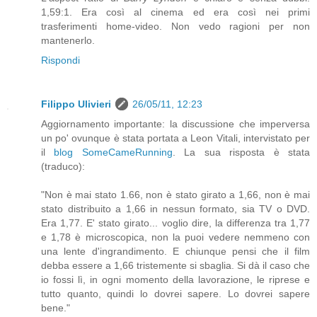
1,59:1. Era così al cinema ed era così nei primi
trasferimenti home-video. Non vedo ragioni per non
mantenerlo.
Rispondi
Filippo Ulivieri
26/05/11, 12:23
Aggiornamento importante: la discussione che imperversa
un po' ovunque è stata portata a Leon Vitali, intervistato per
il
blog SomeCameRunning
. La sua risposta è stata
(traduco):
"Non è mai stato 1.66, non è stato girato a 1,66, non è mai
stato distribuito a 1,66 in nessun formato, sia TV o DVD.
Era 1,77. E' stato girato... voglio dire, la differenza tra 1,77
e 1,78 è microscopica, non la puoi vedere nemmeno con
una lente d'ingrandimento. E chiunque pensi che il film
debba essere a 1,66 tristemente si sbaglia. Si dà il caso che
io fossi lì, in ogni momento della lavorazione, le riprese e
tutto quanto, quindi lo dovrei sapere. Lo dovrei sapere
bene."