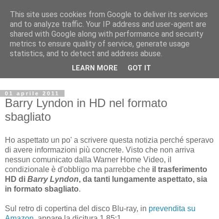
This site uses cookies from Google to deliver its services
Archivio Kubrick: Blog
and to analyze traffic. Your IP address and user-agent are
shared with Google along with performance and security
metrics to ensure quality of service, generate usage
Commenti e notizie su Stanley Kubrick.
statistics, and to detect and address abuse.
Segnalazione di eventi, nuovi libri in uscita, recensioni,
LEARN MORE
GOT IT
mostre e appuntamenti.
01 aprile 2011
Barry Lyndon in HD nel formato
sbagliato
Ho aspettato un po' a scrivere questa notizia perché speravo
di avere informazioni più concrete. Visto che non arriva
nessun comunicato dalla Warner Home Video, il
condizionale è d'obbligo ma parrebbe che
il trasferimento
HD di
Barry Lyndon
, da tanti lungamente aspettato, sia
in formato sbagliato
.
Sul retro di copertina del disco Blu-ray, in
prevendita su
Amazon
, appare la dicitura 1.85:1.