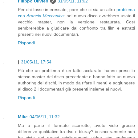
Filippo Ulivieri
31/05/11, 11:02
Per chi fosse interessato, pare che ci sia un altro
problema
con
Arancia Meccanica
: nel nuovo disco avrebbero usato il
vecchio master, non la versione restaurata. Così
sembrerebbe a giudicare dal confronto tra film e estratti
presenti nei nuovi documentari.
Rispondi
j
31/05/11, 17:54
Più che un problema è un fatto acclarato: hanno preso lo
stesso master del disco precedente e hanno fatto un nuovo
authoring dei dischi, in modo da rifare il menù e aggiungere
al disco 2 i documentari già presenti insieme ai nuovi.
Rispondi
Mike
04/06/11, 11:32
Ma a parte il formato scorretto, avete visto grosse
differenze qualitative tra dvd e bluray? io sinceramente non
ho visto dei grossi miglioramenti video che andavano