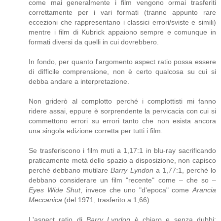
come mai generalmente i film vengono ormai trasferiti
correttamente per i vari formati (tranne appunto rare
eccezioni che rappresentano i classici errori/sviste e simili)
mentre i film di Kubrick appaiono sempre e comunque in
formati diversi da quelli in cui dovrebbero.
In fondo, per quanto l'argomento aspect ratio possa essere
di difficile comprensione, non è certo qualcosa su cui si
debba andare a interpretazione.
Non griderò al complotto perché i complottisti mi fanno
ridere assai, eppure è sorprendente la pervicacia con cui si
commettono errori su errori tanto che non esista ancora
una singola edizione corretta per tutti i film.
Se trasferiscono i film muti a 1,17:1 in blu-ray sacrificando
praticamente metà dello spazio a disposizione, non capisco
perché debbano mutilare
Barry Lyndon
a 1,77:1, perché lo
debbano considerare un film "recente" come – che so –
Eyes Wide Shut
, invece che uno "d'epoca" come
Arancia
Meccanica
(del 1971, trasferito a 1,66).
L'aspect ratio di
Barry Lyndon
è chiaro e senza dubbi: