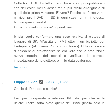
Collection di BL. Ho letto che il film e' stato poi ripubblicato
con dei colori meno desaturati e piu' vicini all'originale di
quelli della prima versione. E' vero? Perche' se fosse vero,
mi ricompro il DVD... Il BD in ogni caso non mi interessa,
fatto in questo modo!
Grazie se qualcuno vorra' rispondermi.
In piu' voglio confermare una cosa relativa al metodo di
lavorare di SK. All'uscita di FMJ ottenni un biglietto per
l'anteprima (al cinema Romano, di Torino). Ebbi occasione
di chiedere al proiezionista se era vero che la produzione
aveva mandato dei tecnici a verificare la corretta
impsotazione del proiettore, e mi fu data conferma.
Rispondi
Filippo Ulivieri
30/05/11, 16:38
Grazie dell'aneddoto storico!
Per quanto riguarda le edizioni DVD, da quel che so le
uniche uscite sono state quella del 1999 (uscita solo in