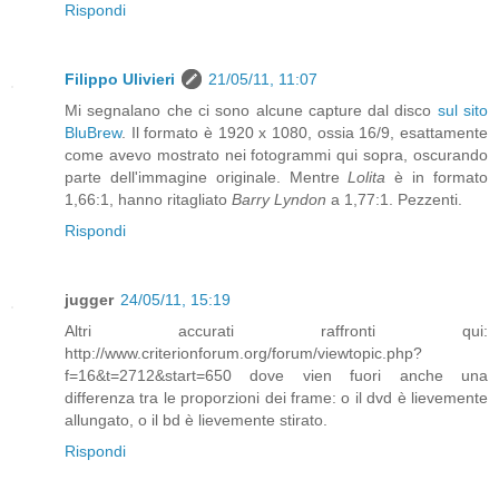
Rispondi
Filippo Ulivieri
21/05/11, 11:07
Mi segnalano che ci sono alcune capture dal disco
sul sito
BluBrew
. Il formato è 1920 x 1080, ossia 16/9, esattamente
come avevo mostrato nei fotogrammi qui sopra, oscurando
parte dell'immagine originale. Mentre
Lolita
è in formato
1,66:1, hanno ritagliato
Barry Lyndon
a 1,77:1. Pezzenti.
Rispondi
jugger
24/05/11, 15:19
Altri accurati raffronti qui:
http://www.criterionforum.org/forum/viewtopic.php?
f=16&t=2712&start=650 dove vien fuori anche una
differenza tra le proporzioni dei frame: o il dvd è lievemente
allungato, o il bd è lievemente stirato.
Rispondi