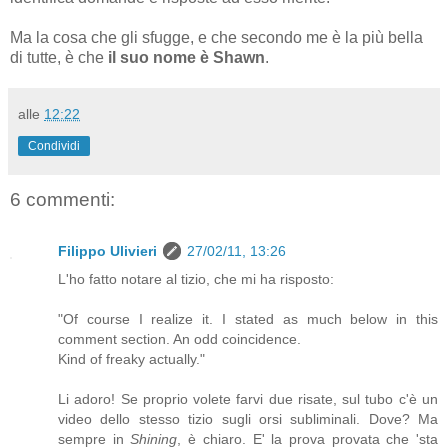
Ma la cosa che gli sfugge, e che secondo me è la più bella
di tutte, è che
il suo nome è Shawn
.
alle
12:22
Condividi
6 commenti:
Filippo Ulivieri
27/02/11, 13:26
L'ho fatto notare al tizio, che mi ha risposto:
"Of course I realize it. I stated as much below in this
comment section. An odd coincidence.
Kind of freaky actually."
Li adoro! Se proprio volete farvi due risate, sul tubo c'è un
video dello stesso tizio sugli orsi subliminali. Dove? Ma
sempre in
Shining
, è chiaro. E' la prova provata che 'sta