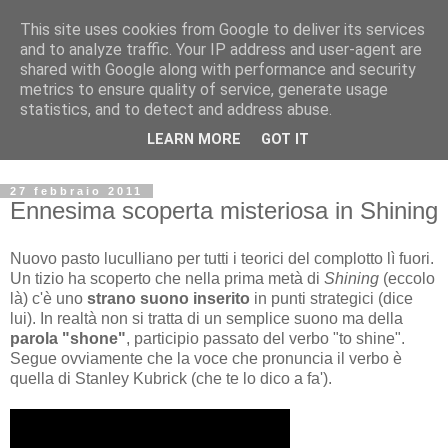
This site uses cookies from Google to deliver its services
Archivio Kubrick: Blog
and to analyze traffic. Your IP address and user-agent are
shared with Google along with performance and security
metrics to ensure quality of service, generate usage
Commenti e notizie su Stanley Kubrick.
statistics, and to detect and address abuse.
Segnalazione di eventi, nuovi libri in uscita, recensioni,
LEARN MORE
GOT IT
mostre e appuntamenti.
27 febbraio 2011
Ennesima scoperta misteriosa in Shining
Nuovo pasto luculliano per tutti i teorici del complotto lì fuori.
Un tizio ha scoperto che nella prima metà di
Shining
(eccolo
là) c'è uno
strano suono inserito
in punti strategici (dice
lui). In realtà non si tratta di un semplice suono ma della
parola "shone"
, participio passato del verbo "to shine".
Segue ovviamente che la voce che pronuncia il verbo è
quella di Stanley Kubrick (che te lo dico a fa').