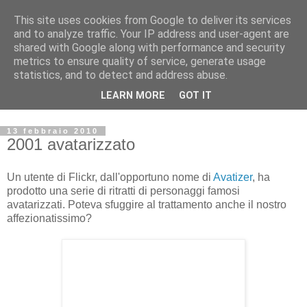
This site uses cookies from Google to deliver its services
Archivio Kubrick: Blog
and to analyze traffic. Your IP address and user-agent are
shared with Google along with performance and security
metrics to ensure quality of service, generate usage
Commenti e notizie su Stanley Kubrick.
statistics, and to detect and address abuse.
Segnalazione di eventi, nuovi libri in uscita, recensioni,
LEARN MORE
GOT IT
mostre e appuntamenti.
13 febbraio 2010
2001 avatarizzato
Un utente di Flickr, dall'opportuno nome di
Avatizer
, ha
prodotto una serie di ritratti di personaggi famosi
avatarizzati. Poteva sfuggire al trattamento anche il nostro
affezionatissimo?