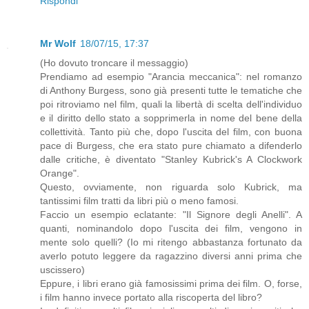
Rispondi
Mr Wolf
18/07/15, 17:37
(Ho dovuto troncare il messaggio)
Prendiamo ad esempio "Arancia meccanica": nel romanzo
di Anthony Burgess, sono già presenti tutte le tematiche che
poi ritroviamo nel film, quali la libertà di scelta dell'individuo
e il diritto dello stato a sopprimerla in nome del bene della
collettività. Tanto più che, dopo l'uscita del film, con buona
pace di Burgess, che era stato pure chiamato a difenderlo
dalle critiche, è diventato "Stanley Kubrick's A Clockwork
Orange".
Questo, ovviamente, non riguarda solo Kubrick, ma
tantissimi film tratti da libri più o meno famosi.
Faccio un esempio eclatante: "Il Signore degli Anelli". A
quanti, nominandolo dopo l'uscita dei film, vengono in
mente solo quelli? (Io mi ritengo abbastanza fortunato da
averlo potuto leggere da ragazzino diversi anni prima che
uscissero)
Eppure, i libri erano già famosissimi prima dei film. O, forse,
i film hanno invece portato alla riscoperta del libro?