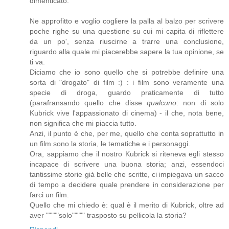
dimenticato.
Ne approfitto e voglio cogliere la palla al balzo per scrivere
poche righe su una questione su cui mi capita di riflettere
da un po', senza riuscirne a trarre una conclusione,
riguardo alla quale mi piacerebbe sapere la tua opinione, se
ti va.
Diciamo che io sono quello che si potrebbe definire una
sorta di "drogato" di film :) : i film sono veramente una
specie di droga, guardo praticamente di tutto
(parafransando quello che disse
qualcuno
: non di solo
Kubrick vive l'appassionato di cinema) - il che, nota bene,
non significa che mi piaccia tutto.
Anzi, il punto è che, per me, quello che conta soprattutto in
un film sono la storia, le tematiche e i personaggi.
Ora, sappiamo che il nostro Kubrick si riteneva egli stesso
incapace di scrivere una buona storia; anzi, essendoci
tantissime storie già belle che scritte, ci impiegava un sacco
di tempo a decidere quale prendere in considerazione per
farci un film.
Quello che mi chiedo è: qual è il merito di Kubrick, oltre ad
aver """""solo""""" trasposto su pellicola la storia?