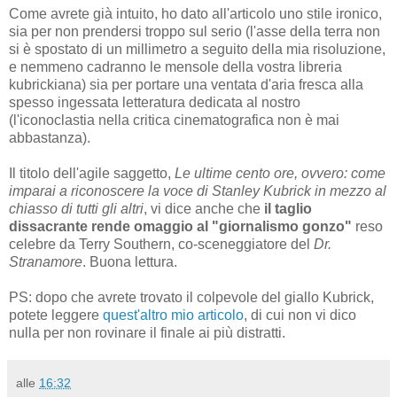
Come avrete già intuito, ho dato all'articolo uno stile ironico,
sia per non prendersi troppo sul serio (l'asse della terra non
si è spostato di un millimetro a seguito della mia risoluzione,
e nemmeno cadranno le mensole della vostra libreria
kubrickiana) sia per portare una ventata d'aria fresca alla
spesso ingessata letteratura dedicata al nostro
(l'iconoclastia nella critica cinematografica non è mai
abbastanza).
Il titolo dell'agile saggetto,
Le ultime cento ore, ovvero: come
imparai a riconoscere la voce di Stanley Kubrick in mezzo al
chiasso di tutti gli altri
, vi dice anche che
il taglio
dissacrante rende omaggio al "giornalismo gonzo"
reso
celebre da Terry Southern, co-sceneggiatore del
Dr.
Stranamore
. Buona lettura.
PS: dopo che avrete trovato il colpevole del giallo Kubrick,
potete leggere
quest'altro mio articolo
, di cui non vi dico
nulla per non rovinare il finale ai più distratti.
alle
16:32