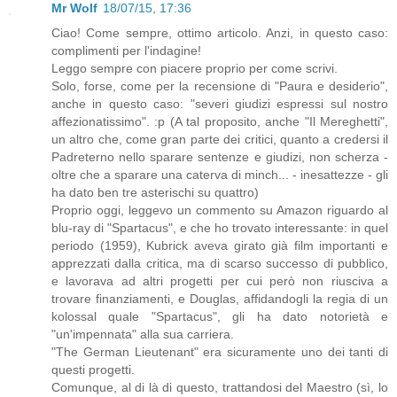
Mr Wolf
18/07/15, 17:36
Ciao! Come sempre, ottimo articolo. Anzi, in questo caso:
complimenti per l'indagine!
Leggo sempre con piacere proprio per come scrivi.
Solo, forse, come per la recensione di "Paura e desiderio",
anche in questo caso: "severi giudizi espressi sul nostro
affezionatissimo". :p (A tal proposito, anche "Il Mereghetti",
un altro che, come gran parte dei critici, quanto a credersi il
Padreterno nello sparare sentenze e giudizi, non scherza -
oltre che a sparare una caterva di minch... - inesattezze - gli
ha dato ben tre asterischi su quattro)
Proprio oggi, leggevo un commento su Amazon riguardo al
blu-ray di "Spartacus", e che ho trovato interessante: in quel
periodo (1959), Kubrick aveva girato già film importanti e
apprezzati dalla critica, ma di scarso successo di pubblico,
e lavorava ad altri progetti per cui però non riusciva a
trovare finanziamenti, e Douglas, affidandogli la regia di un
kolossal quale "Spartacus", gli ha dato notorietà e
"un'impennata" alla sua carriera.
"The German Lieutenant" era sicuramente uno dei tanti di
questi progetti.
Comunque, al di là di questo, trattandosi del Maestro (sì, lo