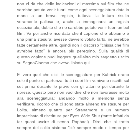
non ci dà che delle indicazioni di massima sul film che ne
sarebbe potuto venir fuori, come ogni sceneggiatura data in
mano a un bravo regista, tuttavia la lettura risulta
veramente pallosa e, anche a immaginarsi un regista
eccezionale, dubito che ne sarebbe potuto venir fuori un bel
film. Va poi anche ricordato che il copione che abbiamo è
una prima stesura: avesse davvero voluto farlo, ne avrebbe
fatte certamente altre, quindi non il discorso "chissà che film
avrebbe fatto" è ancora più peregrino. Sulla qualità di
questo copione puoi leggere quell'altro mio saggetto uscito
su SegnoCinema che avevo linkato qui.
E' vero quel che dici, le sceneggiature per Kubrick erano
solo il punto di partenza: tutti i suoi film venivano riscritti sul
set prima durante le prove con gli attori e poi durante le
riprese. Questo però non vuol dire che non lavorasse molto
alla sceneggiatura: andando molto a memoria senza
verificare, ricordo che ci sono state almeno tre stesure per
Lolita, almeno quattro per Stranamore e un numero
imprecisato di riscritture per Eyes Wide Shut (tante infatti da
far quasi uscire di senno Raphael). Direi che si tratta
sempre del solito sistema "c'è sempre modo e tempo per