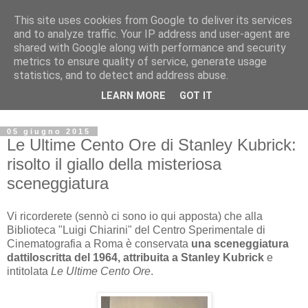
This site uses cookies from Google to deliver its services
Archivio Kubrick: Blog
and to analyze traffic. Your IP address and user-agent are
shared with Google along with performance and security
metrics to ensure quality of service, generate usage
Commenti e notizie su Stanley Kubrick.
statistics, and to detect and address abuse.
Segnalazione di eventi, nuovi libri in uscita, recensioni,
LEARN MORE
GOT IT
mostre e appuntamenti.
05 giugno 2015
Le Ultime Cento Ore di Stanley Kubrick:
risolto il giallo della misteriosa
sceneggiatura
Vi ricorderete (sennò ci sono io qui apposta) che alla
Biblioteca "Luigi Chiarini" del Centro Sperimentale di
Cinematografia a Roma è conservata
una sceneggiatura
dattiloscritta del 1964, attribuita a Stanley Kubrick
e
intitolata
Le Ultime Cento Ore
.