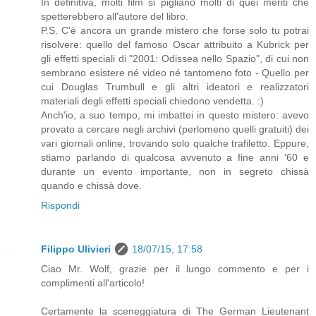
In definitiva, molti film si pigliano molti di quei meriti che
spetterebbero all'autore del libro.
P.S. C'è ancora un grande mistero che forse solo tu potrai
risolvere: quello del famoso Oscar attribuito a Kubrick per
gli effetti speciali di "2001: Odissea nello Spazio", di cui non
sembrano esistere né video né tantomeno foto - Quello per
cui Douglas Trumbull e gli altri ideatori e realizzatori
materiali degli effetti speciali chiedono vendetta. :)
Anch'io, a suo tempo, mi imbattei in questo mistero: avevo
provato a cercare negli archivi (perlomeno quelli gratuiti) dei
vari giornali online, trovando solo qualche trafiletto. Eppure,
stiamo parlando di qualcosa avvenuto a fine anni '60 e
durante un evento importante, non in segreto chissà
quando e chissà dove.
Rispondi
Filippo Ulivieri
18/07/15, 17:58
Ciao Mr. Wolf, grazie per il lungo commento e per i
complimenti all'articolo!
Certamente la sceneggiatura di The German Lieutenant