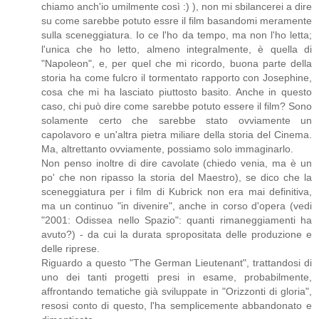
chiamo anch'io umilmente così :) ), non mi sbilancerei a dire
su come sarebbe potuto essre il film basandomi meramente
sulla sceneggiatura. Io ce l'ho da tempo, ma non l'ho letta;
l'unica che ho letto, almeno integralmente, è quella di
"Napoleon", e, per quel che mi ricordo, buona parte della
storia ha come fulcro il tormentato rapporto con Josephine,
cosa che mi ha lasciato piuttosto basito. Anche in questo
caso, chi può dire come sarebbe potuto essere il film? Sono
solamente certo che sarebbe stato ovviamente un
capolavoro e un'altra pietra miliare della storia del Cinema.
Ma, altrettanto ovviamente, possiamo solo immaginarlo.
Non penso inoltre di dire cavolate (chiedo venia, ma è un
po' che non ripasso la storia del Maestro), se dico che la
sceneggiatura per i film di Kubrick non era mai definitiva,
ma un continuo "in divenire", anche in corso d'opera (vedi
"2001: Odissea nello Spazio": quanti rimaneggiamenti ha
avuto?) - da cui la durata spropositata delle produzione e
delle riprese.
Riguardo a questo "The German Lieutenant", trattandosi di
uno dei tanti progetti presi in esame, probabilmente,
affrontando tematiche già sviluppate in "Orizzonti di gloria",
resosi conto di questo, l'ha semplicemente abbandonato e