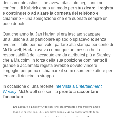
decisamente astiosi, che aveva rilasciato negli anni nei
confronti di Kubrick erano un modo per
stuzzicare il regista
e costringerlo ad alzare la cornetta del telefono
e
chiamarlo – una spiegazione che era suonata sempre un
poco debole.
Qualche anno fa, Jan Harlan si era lasciato scappare
un'allusione a un particolare episodio spiacevole: senza
rivelare il fatto per non voler parlare alla stampa per conto di
McDowell, Harlan aveva comunque ammesso che la
responsabilità dell'accaduto era da attribuirsi più a Stanley
che a Malcolm, in forza della sua posizione dominante: il
grande e acclamato regista avrebbe dovuto vincere
l'orgoglio per primo e chiamare il semi-esordiente attore per
tentare di ricucire lo strappo.
In occasione di una recente
intervista a
Entertainment
Weekly
, McDowell si è sentito
pronto a raccontare
l'accaduto
.
Ero abituato a Lindsay Anderson, che era diventato il mio migliore amico
[dopo le riprese di
If....
]. E poi arriva Stanley, gli do assolutamente tutto