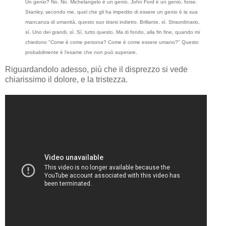
Un genio? No. No. Michelangelo è un genio. John Ford è un genio, forse.
Stanley, secondo me, quel che gli ha impedito di essere un genio è la sua
mancanza di umanità, questo suo tirarsi indietro. Brillante, sì. Straordinario,
sì. Uno dei grandi, sì. Sì, tutto questo. Ma di fondo, alla fin fine, quando mi
chiedono "Come è come persona? Come è come essere umano?" Questo
probabilmente è l'esame che non può superare.
Riguardandolo adesso, più che il disprezzo si vede
chiarissimo il dolore, e la tristezza.