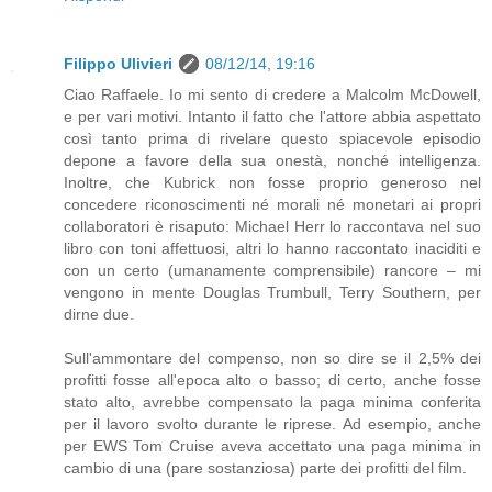
Filippo Ulivieri
08/12/14, 19:16
Ciao Raffaele. Io mi sento di credere a Malcolm McDowell,
e per vari motivi. Intanto il fatto che l'attore abbia aspettato
così tanto prima di rivelare questo spiacevole episodio
depone a favore della sua onestà, nonché intelligenza.
Inoltre, che Kubrick non fosse proprio generoso nel
concedere riconoscimenti né morali né monetari ai propri
collaboratori è risaputo: Michael Herr lo raccontava nel suo
libro con toni affettuosi, altri lo hanno raccontato inaciditi e
con un certo (umanamente comprensibile) rancore – mi
vengono in mente Douglas Trumbull, Terry Southern, per
dirne due.
Sull'ammontare del compenso, non so dire se il 2,5% dei
profitti fosse all'epoca alto o basso; di certo, anche fosse
stato alto, avrebbe compensato la paga minima conferita
per il lavoro svolto durante le riprese. Ad esempio, anche
per EWS Tom Cruise aveva accettato una paga minima in
cambio di una (pare sostanziosa) parte dei profitti del film.