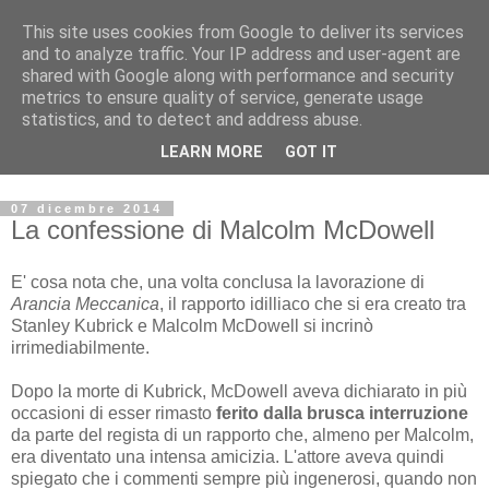
This site uses cookies from Google to deliver its services
Archivio Kubrick: Blog
and to analyze traffic. Your IP address and user-agent are
shared with Google along with performance and security
metrics to ensure quality of service, generate usage
Commenti e notizie su Stanley Kubrick.
statistics, and to detect and address abuse.
Segnalazione di eventi, nuovi libri in uscita, recensioni,
LEARN MORE
GOT IT
mostre e appuntamenti.
07 dicembre 2014
La confessione di Malcolm McDowell
E' cosa nota che, una volta conclusa la lavorazione di
Arancia Meccanica
, il rapporto idilliaco che si era creato tra
Stanley Kubrick e Malcolm McDowell si incrinò
irrimediabilmente.
Dopo la morte di Kubrick, McDowell aveva dichiarato in più
occasioni di esser rimasto
ferito dalla brusca interruzione
da parte del regista di un rapporto che, almeno per Malcolm,
era diventato una intensa amicizia. L'attore aveva quindi
spiegato che i commenti sempre più ingenerosi, quando non