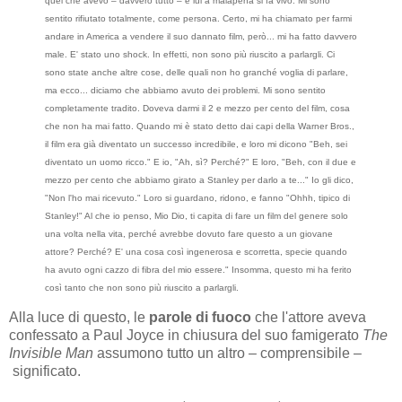
quel che avevo – davvero tutto – e lui a malapena si fa vivo. Mi sono
sentito rifiutato totalmente, come persona. Certo, mi ha chiamato per farmi
andare in America a vendere il suo dannato film, però... mi ha fatto davvero
male. E' stato uno shock. In effetti, non sono più riuscito a parlargli. Ci
sono state anche altre cose, delle quali non ho granché voglia di parlare,
ma ecco... diciamo che abbiamo avuto dei problemi. Mi sono sentito
completamente tradito. Doveva darmi il 2 e mezzo per cento del film, cosa
che non ha mai fatto. Quando mi è stato detto dai capi della Warner Bros.,
il film era già diventato un successo incredibile, e loro mi dicono "Beh, sei
diventato un uomo ricco." E io, "Ah, sì? Perché?" E loro, "Beh, con il due e
mezzo per cento che abbiamo girato a Stanley per darlo a te..." Io gli dico,
"Non l'ho mai ricevuto." Loro si guardano, ridono, e fanno "Ohhh, tipico di
Stanley!" Al che io penso, Mio Dio, ti capita di fare un film del genere solo
una volta nella vita, perché avrebbe dovuto fare questo a un giovane
attore? Perché? E' una cosa così ingenerosa e scorretta, specie quando
ha avuto ogni cazzo di fibra del mio essere." Insomma, questo mi ha ferito
così tanto che non sono più riuscito a parlargli.
Alla luce di questo, le
parole di fuoco
che l'attore aveva
confessato a Paul Joyce in chiusura del suo famigerato
The
Invisible Man
assumono tutto un altro – comprensibile –
significato.