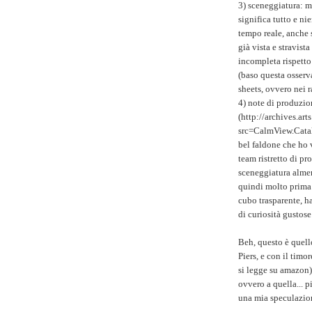
3) sceneggiatura: m
significa tutto e nie
tempo reale, anche s
già vista e stravist
incompleta rispetto
(baso questa osserv
sheets, ovvero nei r
4) note di produzion
(http://archives.a
src=CalmView.Cata
bel faldone che ho v
team ristretto di pr
sceneggiatura alme
quindi molto prima 
cubo trasparente, h
di curiosità gustose
Beh, questo è quello
Piers, e con il timo
si legge su amazon) 
ovvero a quella... p
una mia speculazio