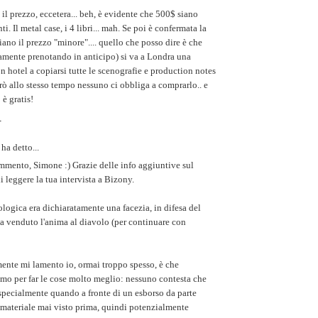
il prezzo, eccetera... beh, è evidente che 500$ siano
ti. Il metal case, i 4 libri... mah. Se poi è confermata la
iano il prezzo "minore".... quello che posso dire è che
amente prenotando in anticipo) si va a Londra una
n hotel a copiarsi tutte le scenografie e production notes
però allo stesso tempo nessuno ci obbliga a comprarlo.. e
 è gratis!
6
ha detto...
mmento, Simone :) Grazie delle info aggiuntive sul
di leggere la tua intervista a Bizony.
ologica era dichiaratamente una facezia, in difesa del
 venduto l'anima al diavolo (per continuare con
mente mi lamento io, ormai troppo spesso, è che
mo per far le cose molto meglio: nessuno contesta che
 specialmente quando a fronte di un esborso da parte
materiale mai visto prima, quindi potenzialmente