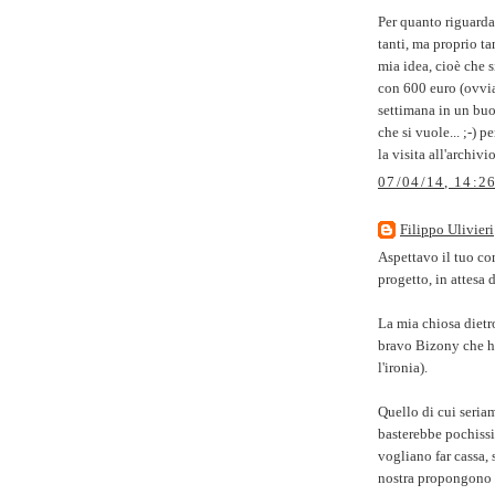
Per quanto riguarda 
tanti, ma proprio tan
mia idea, cioè che s
con 600 euro (ovvi
settimana in un buo
che si vuole... ;-) 
la visita all'archivio
07/04/14, 14:2
Filippo Ulivieri
Aspettavo il tuo co
progetto, in attesa 
La mia chiosa dietr
bravo Bizony che ha
l'ironia).
Quello di cui seria
basterebbe pochissi
vogliano far cassa,
nostra propongono 