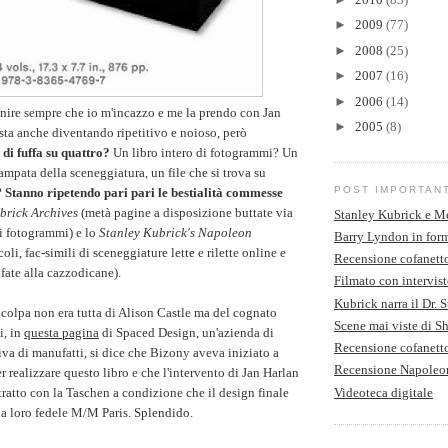
►
2009
(77)
►
2008
(25)
►
2007
(16)
►
2006
(14)
finire sempre che io m'incazzo e me la prendo con Jan
►
2005
(8)
 sta anche diventando ripetitivo e noioso, però
 di fuffa su quattro?
Un libro intero di fotogrammi? Un
tampata della sceneggiatura, un file che si trova su
POST IMPORTAN
?
Stanno ripetendo pari pari le bestialità commesse
brick Archives
(metà pagine a disposizione buttate via
Stanley Kubrick e M
di fotogrammi) e lo
Stanley Kubrick's Napoleon
Barry Lyndon in form
oli, fac-simili di sceneggiature lette e rilette online e
Recensione cofanett
fate alla cazzodicane).
Filmato con intervist
Kubrick narra il Dr. 
a colpa non era tutta di Alison Castle ma del cognato
Scene mai viste di S
i, in
questa pagina
di Spaced Design, un'azienda di
Recensione cofanet
iva di manufatti, si dice che Bizony aveva iniziato a
Recensione Napoleo
r realizzare questo libro e che l'intervento di Jan Harlan
Videoteca digitale
tratto con la Taschen a condizione che il design finale
lla loro fedele M/M Paris. Splendido.