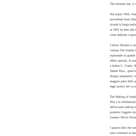
The ultimate trip: il 
Nel marzo 1964, Stanl
proverbiale buon film
ricorda la lunga reali
se 2001 ha dato alla l
viene dedicato a que
I lettori Taschen si e
volume The Stanley Ku
esplorando in grande d
effetti speciali, le s
e Arthur C. Clarke. R
Warner Bros., quest'o
disegni preparatori, 
maggior parte delle q
dagli archivi del co-
The Making of Stanley
film e la celebrazione
dell'avvento dell'era 
prodotto l'oggetto da
Greatest Movie Neve
I quattro libri che 
sono contenuti in una