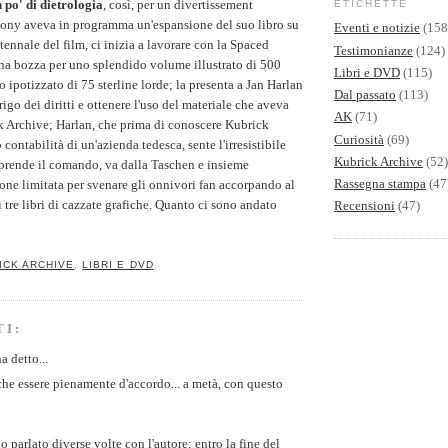
 po' di dietrologia
, così, per un divertissement
ETICHETTE
zony aveva in programma un'espansione del suo libro su
Eventi e notizie
(158
tennale del film, ci inizia a lavorare con la Spaced
Testimonianze
(124)
na bozza per uno splendido volume illustrato di 500
Libri e DVD
(115)
 ipotizzato di 75 sterline lorde; la presenta a Jan Harlan
Dal passato
(113)
brigo dei diritti e ottenere l'uso del materiale che aveva
AK
(71)
k Archive; Harlan, che prima di conoscere Kubrick
Curiosità
(69)
 contabilità di un'azienda tedesca, sente l'irresistibile
Kubrick Archive
(52)
 prende il comando, va dalla Taschen e insieme
Rassegna stampa
(47
one limitata per svenare gli onnivori fan accorpando al
i tre libri di cazzate grafiche. Quanto ci sono andato
Recensioni
(47)
ICK ARCHIVE
,
LIBRI E DVD
TI:
a detto...
he essere pienamente d'accordo... a metà, con questo
parlato diverse volte con l'autore; entro la fine del