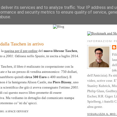
deliver its services and to analyze traffic. Your IP address and 
formance and security metrics to ensure quality of service, gen
Vita
Opere
Parole
Testimonianze
Riso
abuse.
l sito
Community
Blog
Crediti
4
INFORMAZIONI 
dalla Taschen in arrivo
n la
pagina per il pre-ordine
del
nuovo librone Taschen
,
Fil
to a
2001: Odissea nello Spazio
, in uscita a luglio 2014.
lau
del
Taschen, il libro è realizzato in cooperazione con la
(ak
ate e ha un prezzo di vendita astronomico: 750 dollari,
dell'Amicizia). Fa sit
sarebbero quindi
circa 500 Euro
o 400 sterline). Il
video, scrive cose. E
 non è la famigerata Alison Castle, ma
Piers Bizony
, uno
Stanley Kubrick, Mic
ica scientifica che già ci aveva consegnato l'ottimo
2001:
Philip Glass, Godfre
 di cui questo nuovo libro promette di essere
Escher, H.R. Giger. L
tiva. Ma vediamo in dettaglio dal comunicato stampa
Spielberg, i fratelli 
tterremo co' 'sti du' spicci.
altra gente.
001: A SPACE ODYSSEY
VISUALIZZA IL MIO