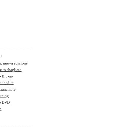
TI
e, nuova edizione
ato sbagliato
o Blu-ray
e inedite
Stranamore
hining
to DVD
n