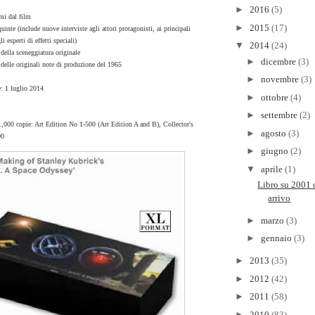
►
2016
(5)
i dal film
►
2015
(17)
inte (include nuove interviste agli attori protagonisti, ai principali
i esperti di effetti speciali)
▼
2014
(24)
ella sceneggiatura originale
►
dicembre
(3)
delle originali note di produzione del 1965
►
novembre
(3)
e: 1 luglio 2014
►
ottobre
(4)
►
settembre
(2)
1,000 copie: Art Edition No 1-500 (Art Edition A and B), Collector's
►
agosto
(3)
00
►
giugno
(2)
▼
aprile
(1)
Libro su 2001 
arrivo
►
marzo
(3)
►
gennaio
(3)
►
2013
(35)
►
2012
(42)
►
2011
(58)
►
2010
(83)