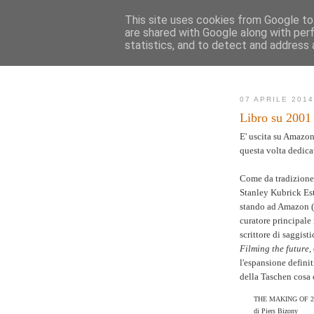
This site uses cookies from Google to 
are shared with Google along with per
AK
statistics, and to detect and address 
Novità
Mappa de
07 APRILE 201
Libro su 2001 
E' uscita su Amazo
questa volta dedica
Come da tradizione 
Stanley Kubrick Est
stando ad Amazon (
curatore principale
scrittore di saggist
Filming the future
,
l'espansione defini
della Taschen cosa o
THE MAKING OF 2
di Piers Bizony