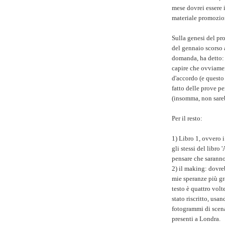
mese dovrei essere 
materiale promozion
Sulla genesi del pr
del gennaio scorso 
domanda, ha detto: 
capire che ovviamen
d'accordo (e questo
fatto delle prove pe
(insomma, non sarebb
Per il resto:
1) Libro 1, ovvero 
gli stessi del libro 
pensare che saranno
2) il making: dovreb
mie speranze più gra
testo è quattro volt
stato riscritto, usa
fotogrammi di scena
presenti a Londra.