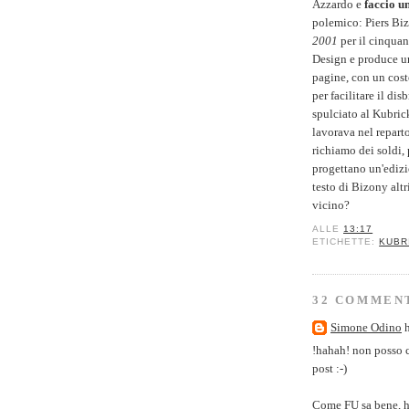
Azzardo e
faccio un
polemico: Piers Bi
2001
per il cinquan
Design e produce u
pagine, con un costo
per facilitare il dis
spulciato al Kubric
lavorava nel reparto
richiamo dei soldi,
progettano un'edizi
testo di Bizony altr
vicino?
ALLE
13:17
ETICHETTE:
KUBR
32 COMMEN
Simone Odino
h
!hahah! non posso c
post :-)
Come FU sa bene, ho 