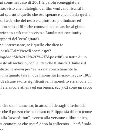
ai come nel caso di 2001 la parola sceneggiatura
nte, visto che i dialoghi del film venivano riscritti in
ul set; tutto quello che oso sperare è che non sia quella
a sul web, che del resto era piuttosto preliminare ed
 non solo al film che conosciamo ma anche al girato
azione su ciò che ho visto a Londra nei continuity
apporti del 'vero' girato)
e: interessante, se è quello che dico io
rts.ac.uk/CalmView/Record.aspx?
log&id=SK%2f12%2f2%2f7&pos=86), si tratta di un
isto all'archivio, con le idee che Kubrick, Clarke e il
oduzione aveva per 'realizzare' concretamente la
no in quanto tale in quel momento (marzo-maggio 1965,
di alcune svolte significative; il monolito era ancora un
al era ancora athena ed era buona, ecc.). Ci sono un sacco
.
 che so al momento, in attesa di dettagli ulteriori da
re che il prezzo che hai citato tu Filippo sia riferito (come
alla "sew edition", ovvero alla versione a libro unico,
iù economica che uscirà dopo la collectors.... però è solo
ne.