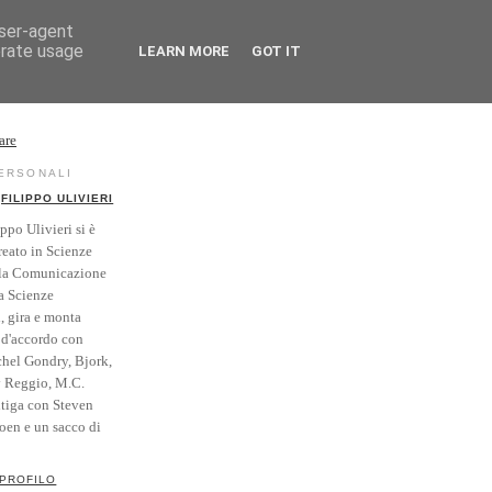
user-agent
erate usage
LEARN MORE
GOT IT
rse
Vintage
PERSONALI
FILIPPO ULIVIERI
ippo Ulivieri si è
reato in Scienze
la Comunicazione
a Scienze
i, gira e monta
' d'accordo con
hel Gondry, Bjork,
y Reggio, M.C.
itiga con Steven
Coen e un sacco di
 PROFILO