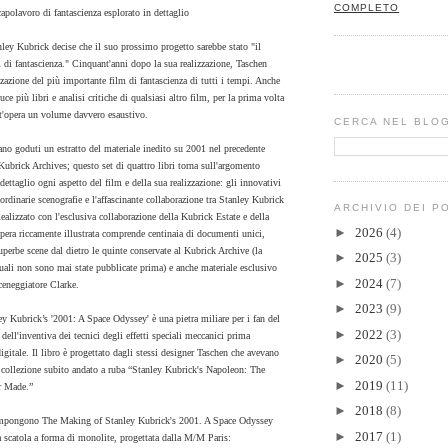
COMPLETO
capolavoro di fantascienza esplorato in dettaglio
ey Kubrick decise che il suo prossimo progetto sarebbe stato "il
 di fantascienza." Cinquant'anni dopo la sua realizzazione, Taschen
zzazione del più importante film di fantascienza di tutti i tempi. Anche
uce più libri e analisi critiche di qualsiasi altro film, per la prima volta
st'opera un volume davvero esaustivo.
CERCA NEL BLO
rano goduti un estratto del materiale inedito su 2001 nel precedente
brick Archives; questo set di quattro libri torna sull'argomento
ettaglio ogni aspetto del film e della sua realizzazione: gli innovativi
traordinarie scenografie e l'affascinante collaborazione tra Stanley Kubrick
ARCHIVIO DEI P
ealizzato con l'esclusiva collaborazione della Kubrick Estate e della
►
2026
(4)
pera riccamente illustrata comprende centinaia di documenti unici,
superbe scene dal dietro le quinte conservate al Kubrick Archive (la
►
2025
(3)
uali non sono mai state pubblicate prima) e anche materiale esclusivo
►
2024
(7)
sceneggiatore Clarke.
►
2023
(9)
 Kubrick’s '2001: A Space Odyssey' è una pietra miliare per i fan del
►
2022
(3)
 dell'inventiva dei tecnici degli effetti speciali meccanici prima
digitale. Il libro è progettato dagli stessi designer Taschen che avevano
►
2020
(5)
 collezione subito andato a ruba “Stanley Kubrick's Napoleon: The
►
2019
(11)
r Made.”
►
2018
(8)
compongono The Making of Stanley Kubrick's 2001. A Space Odyssey
►
2017
(1)
 scatola a forma di monolite, progettata dalla M/M Paris: