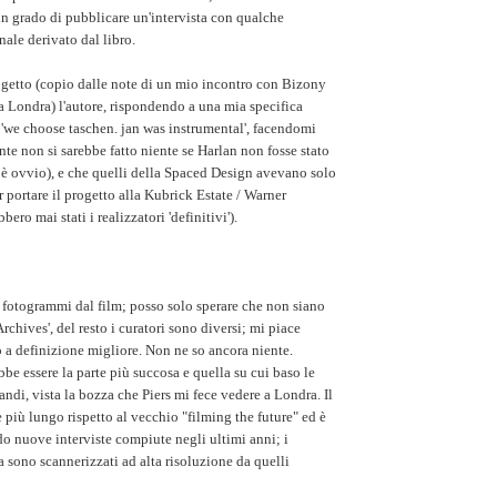
in grado di pubblicare un'intervista con qualche
ale derivato dal libro.
ogetto (copio dalle note di un mio incontro con Bizony
a Londra) l'autore, rispondendo a una mia specifica
'we choose taschen. jan was instrumental', facendomi
te non si sarebbe fatto niente se Harlan non fosse stato
 è ovvio), e che quelli della Spaced Design avevano solo
r portare il progetto alla Kubrick Estate / Warner
ero mai stati i realizzatori 'definitivi').
i fotogrammi dal film; posso solo sperare che non siano
'Archives', del resto i curatori sono diversi; mi piace
 a definizione migliore. Non ne so ancora niente.
be essere la parte più succosa e quella su cui baso le
ndi, vista la bozza che Piers mi fece vedere a Londra. Il
e più lungo rispetto al vecchio "filming the future" ed è
ndo nuove interviste compiute negli ultimi anni; i
 sono scannerizzati ad alta risoluzione da quelli