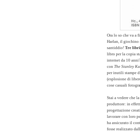
Ora lo so che va a 
Harlan, il giochino
santiddio!
Tre libri
libro per la copia s
internet da 10 anni
con
The Stanley Ku
per inutili stampe 
(esplosione di liberc
cose casuali fotogra
Stai a vedere che l
produttore: in effett
progettazione creat
lavorare con loro pe
ha assicurato il con
fosse realizzato da