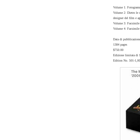
Volume 1: Fotogramm
Volume 2: Dietro le qu
designer del film e agl
Volume 3: Facsimile d
Volume 4: Facsimile 
Data di pubblicazion
1384 pages
$750.00
Edizione limitata di 
Edition No. 501-1,0