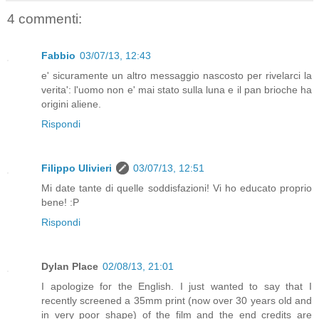
4 commenti:
Fabbio
03/07/13, 12:43
e' sicuramente un altro messaggio nascosto per rivelarci la
verita': l'uomo non e' mai stato sulla luna e il pan brioche ha
origini aliene.
Rispondi
Filippo Ulivieri
03/07/13, 12:51
Mi date tante di quelle soddisfazioni! Vi ho educato proprio
bene! :P
Rispondi
Dylan Place
02/08/13, 21:01
I apologize for the English. I just wanted to say that I
recently screened a 35mm print (now over 30 years old and
in very poor shape) of the film and the end credits are