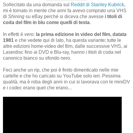
Sollecitato da una domanda sul
Reddit di Stanley Kubrick
,
mi è tornato in mente che anni fa avevo comprato una VHS
di
Shining
su eBay perché si diceva che avesse
i titoli di
coda del film in blu come quelli di testa
.
In effetti è vero:
la prima edizione in video del film, datata
1981
e che vedete qui di lato, ha questa variante; tutte le
altre edizioni home-video del film, dalle successive VHS, ai
Laserdisc fino ai DVD e Blu-ray, hanno i titoli di coda nel
canonico bianco su sfondo nero.
Feci anche un rip, che poi è finito dimenticato nelle mie
cartelle e che ho caricato su YouTube solo ieri. Pessima
qualità, ma è roba degli anni in cui si lavorava con le miniDV
e i codec erano quel che erano...