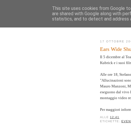
This site uses cookies from Google to 
are shared with Google along with per
AK
statistics, and to detect and address 
Novità
Mappa de
17 OTTOBRE 20
Ears Wide Shu
Il 5 dicembre al Te
Kubrick e i suoi fil
Alle ore 18, Stefan
"Allucinazioni sono
Mauro Manzoni, Ma
eseguono dal vivo 
montaggio video re
Per maggiori infor
ALLE
12:41
ETICHETTE:
EVEN