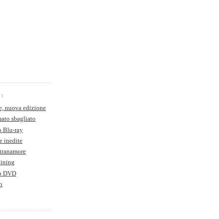
TI
e, nuova edizione
ato sbagliato
o Blu-ray
e inedite
Stranamore
hining
to DVD
n