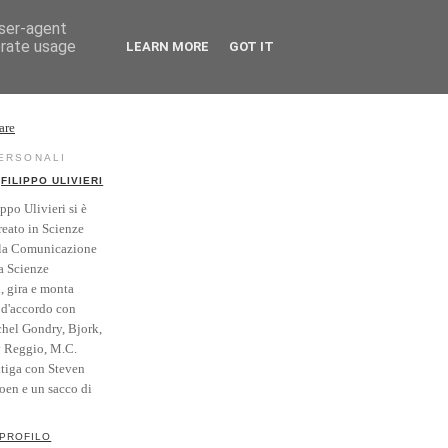
user-agent
erate usage
LEARN MORE
GOT IT
rse
Vintage
PERSONALI
FILIPPO ULIVIERI
ippo Ulivieri si è
reato in Scienze
la Comunicazione
a Scienze
i, gira e monta
' d'accordo con
hel Gondry, Bjork,
y Reggio, M.C.
itiga con Steven
Coen e un sacco di
 PROFILO