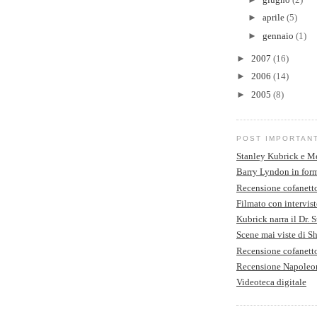
►
aprile
(5)
►
gennaio
(1)
►
2007
(16)
►
2006
(14)
►
2005
(8)
POST IMPORTAN
Stanley Kubrick e M
Barry Lyndon in form
Recensione cofanett
Filmato con intervist
Kubrick narra il Dr. 
Scene mai viste di S
Recensione cofanet
Recensione Napoleo
Videoteca digitale